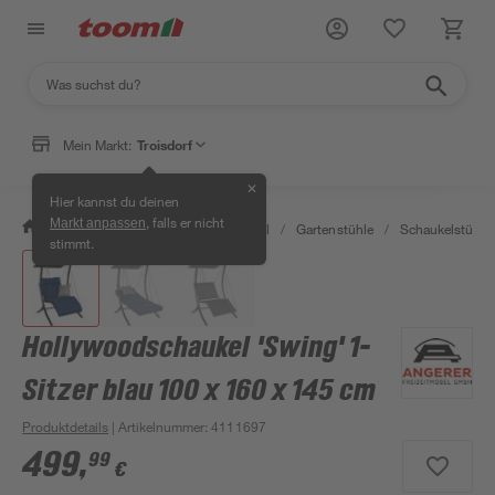
Mein Markt:
Troisdorf
✕
Hier kannst du deinen
, falls er nicht
Markt anpassen
/
Garten & Freizeit
/
Gartenmöbel
/
Gartenstühle
/
Schaukelstühle
stimmt.
Hollywoodschaukel 'Swing' 1-
Sitzer blau 100 x 160 x 145 cm
Produktdetails
| Artikelnummer
:
4111697
499
,
99
€