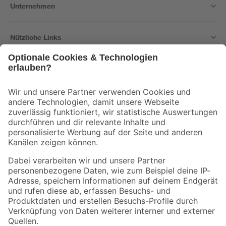
Unternehmen
Nützliche Links
Bleib auf dem Laufenden mit unserem Newsletter
Der toom Newsletter: Keine Angebote und Aktionen mehr verpassen!
Zur Newsletter Anmeldung
Folge uns
Zahlungsarten
Versandarten