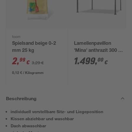
toom
Spielsand beige 0-2
Lamellenpavillon
mm 25 kg
'Mina' anthrazit 300 x
230 x 300 cm
2
,
1.499
,
99
00
€
€
3,29 €
0,12 € / Kilogramm
Beschreibung
individuell verstellbare Sitz- und Liegeposition
Kissen abziehbar und waschbar
Dach abwaschbar