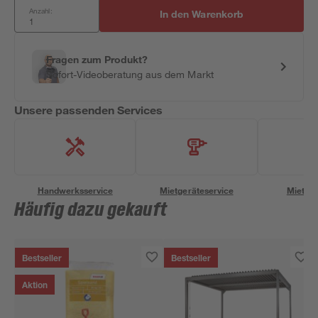
Anzahl:
In den Warenkorb
Fragen zum Produkt?
Sofort-Videoberatung aus dem Markt
Unsere passenden Services
Handwerksservice
Mietgeräteservice
Miettra
Häufig dazu gekauft
Bestseller
Bestseller
Aktion