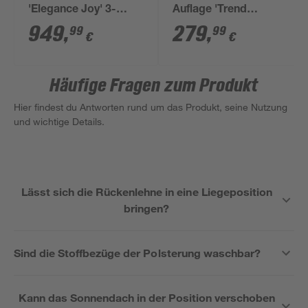
'Elegance Joy' 3-
Auflage 'Trend
Sitzer blau 210 x 160 x
Bambus' grau 178 x
949
,
279
,
99
99
€
€
145 cm
54 x 9 cm
Häufige Fragen zum Produkt
Hier findest du Antworten rund um das Produkt, seine Nutzung
und wichtige Details.
Lässt sich die Rückenlehne in eine Liegeposition
bringen?
Sind die Stoffbezüge der Polsterung waschbar?
Kann das Sonnendach in der Position verschoben