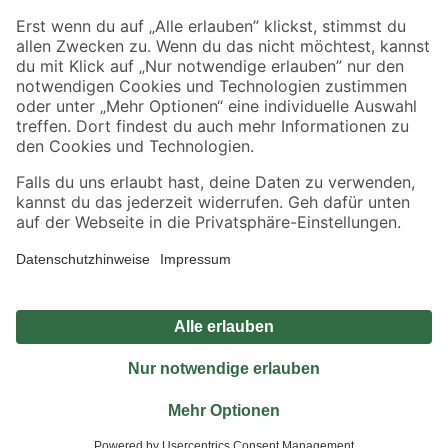
Sicher einkaufen
Jetzt die toom-App herunterladen
Alle Preisangaben in EUR inkl. gesetzl. MwSt.. Die dargestellten Angebote sind unter
Umständen nicht in allen Märkten verfügbar. Die angegebenen Verfügbarkeiten beziehen
sich auf den unter "Mein Markt" ausgewählten toom Baumarkt. Alle Angebote und
Produkte nur solange der Vorrat reicht.
*Paketversand ab 59 € versandkostenfrei, gilt nicht für Artikel mit Speditionsversand, hier
fallen zusätzliche Versandkosten an.
Datenschutz
Privatsphäre
Impressum
AGB
Nutzungsbedingungen
Widerrufsrecht
Vertrag widerrufen
Barrierefreiheit
© 2026 toom Baumarkt GmbH