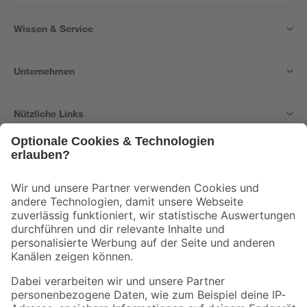
Wissen & Service
Unternehmen
Nützliche Links
Bleib auf dem Laufenden mit unserem Newsletter
Der toom Newsletter: Keine Angebote und Aktionen mehr verpassen!
Zur Newsletter Anmeldung
Folge uns