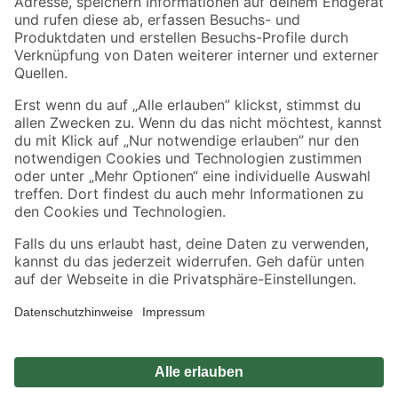
Zahlungsarten
Versandarten
Sicher einkaufen
Jetzt die toom-App herunterladen
Alle Preisangaben in EUR inkl. gesetzl. MwSt.. Die dargestellten Angebote sind unter
Umständen nicht in allen Märkten verfügbar. Die angegebenen Verfügbarkeiten beziehen
sich auf den unter "Mein Markt" ausgewählten toom Baumarkt. Alle Angebote und
Produkte nur solange der Vorrat reicht.
*Paketversand ab 59 € versandkostenfrei, gilt nicht für Artikel mit Speditionsversand, hier
fallen zusätzliche Versandkosten an.
Datenschutz
Privatsphäre
Impressum
AGB
Nutzungsbedingungen
Widerrufsrecht
Vertrag widerrufen