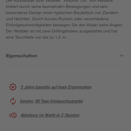
Der Kunstköder bzw. Wobbler "Holomo 100" von Westline
imitiert durch seine taumelnden Bewegungen und sein
besonderes Design einen typischen Beutefisch von Zandern
und Hechten. Durch kurzes Rucken oder verschiedene
Einholgeschwindigkeiten bewegen Sie den Köder beim Angeln.
Der Wobbler ist mit zwei Drillingshaken ausgestattet und hat
eine Tauchtiefe von bis zu 1,2 m.
Eigenschaften
5 Jahre Garantie auf toom Eigenmarken
Sorglos, 90 Tage Umtauschgarantie
Abholung im Markt in 2 Stunden