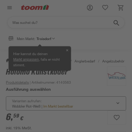
Mein Markt:
Troisdorf
✕
Hier kannst du deinen
, falls er nicht
Markt anpassen
/
Garten & Freizeit
/
Tierbedarf
/
Anglerbedarf
/
Angelzubehör
/
stimmt.
Holomo Kunstköder
Produktdetails
| Artikelnummer
:
4140563
Ausführung auswählen
Varianten aufrufen:
Wobbler Rot-Weiß
|
Im Markt bestellbar
6
,
59
€
inkl. 19% MwSt.