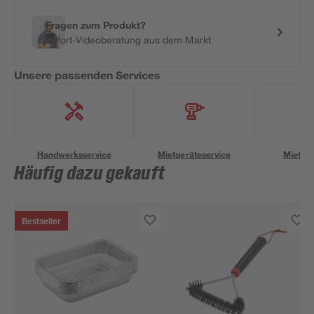
Fragen zum Produkt?
Sofort-Videoberatung aus dem Markt
Unsere passenden Services
Handwerksservice
Mietgeräteservice
Miettra
Häufig dazu gekauft
Bestseller