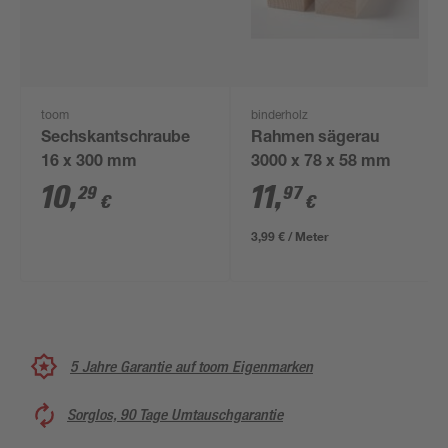
toom
binderholz
Sechskantschraube
Rahmen sägerau
16 x 300 mm
3000 x 78 x 58 mm
10
,
11
,
29
97
€
€
3,99 € / Meter
5 Jahre Garantie auf toom Eigenmarken
Sorglos, 90 Tage Umtauschgarantie