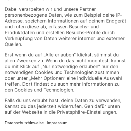
Folge uns
Zahlungsarten
Versandarten
Sicher einkaufen
Jetzt die toom-App herunterladen
Alle Preisangaben in EUR inkl. gesetzl. MwSt.. Die dargestellten Angebote sind unter
Umständen nicht in allen Märkten verfügbar. Die angegebenen Verfügbarkeiten beziehen
sich auf den unter "Mein Markt" ausgewählten toom Baumarkt. Alle Angebote und
Produkte nur solange der Vorrat reicht.
*Paketversand ab 59 € versandkostenfrei, gilt nicht für Artikel mit Speditionsversand, hier
fallen zusätzliche Versandkosten an.