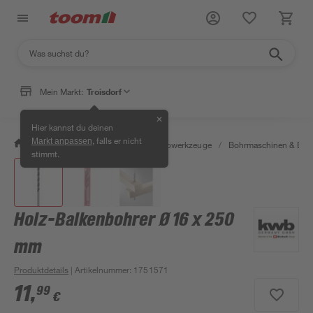
Mein Markt:
Troisdorf
✕
Hier kannst du deinen
, falls er nicht
Markt anpassen
/
Werkstatt & Maschinen
/
Elektrowerkzeuge
/
Bohrmaschinen & Boh
stimmt.
Holz-Balkenbohrer Ø 16 x 250
mm
Produktdetails
| Artikelnummer
:
1751571
11
,
99
€