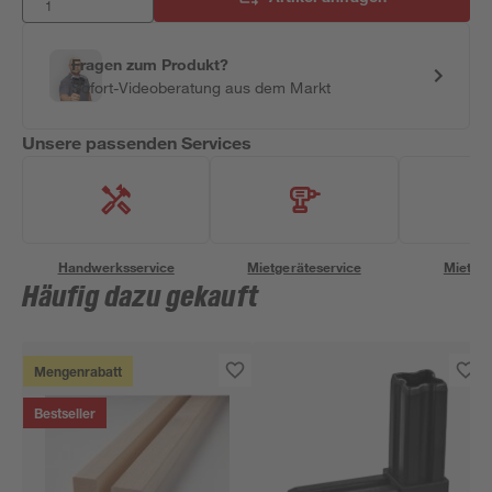
Fragen zum Produkt?
Sofort-Videoberatung aus dem Markt
Unsere passenden Services
Handwerksservice
Mietgeräteservice
Miettra
Häufig dazu gekauft
Mengenrabatt
Bestseller