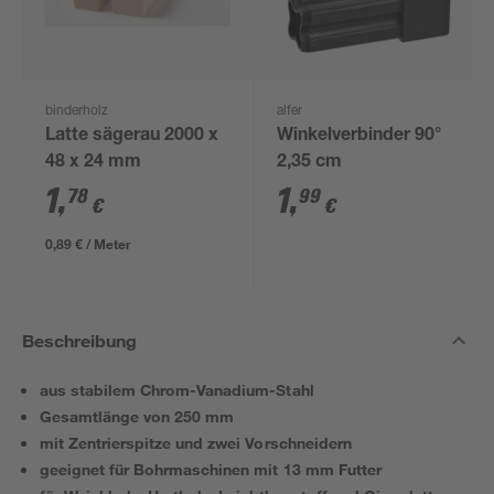
binderholz
alfer
Latte sägerau 2000 x
Winkelverbinder 90°
48 x 24 mm
2,35 cm
1
,
1
,
78
99
€
€
0,89 € / Meter
Beschreibung
aus stabilem Chrom-Vanadium-Stahl
Gesamtlänge von 250 mm
mit Zentrierspitze und zwei Vorschneidern
geeignet für Bohrmaschinen mit 13 mm Futter