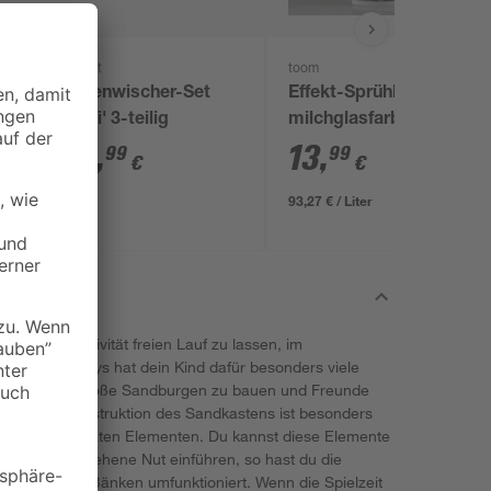
Leifheit
toom
Bodenwischer-Set
Effekt-Sprühlack
'Profi' 3-teilig
milchglasfarben matt
150 ml
64
,
13
,
99
99
€
€
93,27 € / Liter
nd der Kreativität freien Lauf zu lassen, im
von Wendi Toys hat dein Kind dafür besonders viele
rmöglicht es, große Sandburgen zu bauen und Freunde
en. Die Konstruktion des Sandkastens ist besonders
t aus 2 separaten Elementen. Du kannst diese Elemente
dafür vorgesehene Nut einführen, so hast du die
bequemen Bänken umfunktioniert. Wenn die Spielzeit