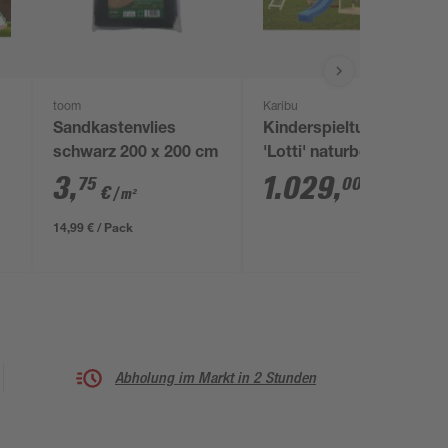
toom
Karibu
Sandkastenvlies
Kinderspielturm
schwarz 200 x 200 cm
'Lotti' naturbelassene
31
nordische Fichte 107
3
,
1.029
,
75
00
€
€
/ m²
x 291 x 107 cm
14,99 € / Pack
Abholung im Markt in 2 Stunden