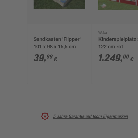
Weka
Sandkasten 'Flipper'
Kinderspielplatz
101 x 98 x 15,5 cm
122 cm rot
39
,
1.249
,
99
00
€
€
5 Jahre Garantie auf toom Eigenmarken