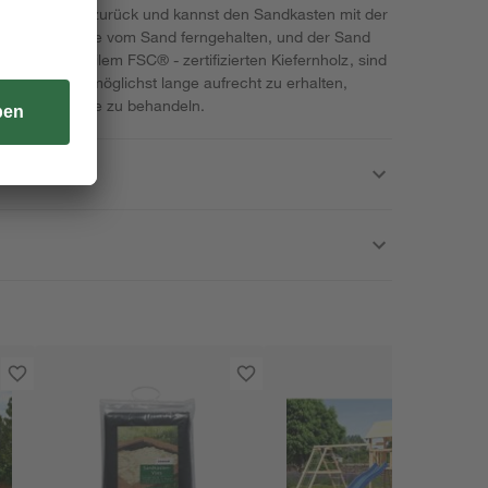
infach wieder zurück und kannst den Sandkasten mit der
o werden Tiere vom Sand ferngehalten, und der Sand
räte, aus stabilem FSC® - zertifizierten Kiefernholz, sind
hen Zustand möglichst lange aufrecht zu erhalten,
h mit Holzpflege zu behandeln.