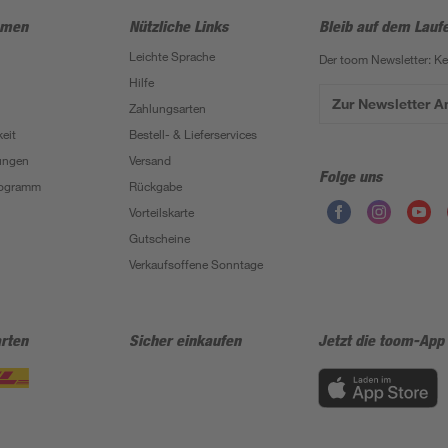
hmen
Nützliche Links
Bleib auf dem Lauf
Leichte Sprache
Der toom Newsletter: K
Hilfe
Zur Newsletter 
Zahlungsarten
eit
Bestell- & Lieferservices
ungen
Versand
Folge uns
Programm
Rückgabe
Vorteilskarte
Gutscheine
Verkaufsoffene Sonntage
rten
Sicher einkaufen
Jetzt die toom-App