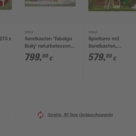
Weka
Weka
 275 x
Sandkasten 'Tabalgu
Spielturm mit
Bully' naturbelassen
Sandkasten,
214 x 173 x 270 cm
naturfarben, 150 x 3
799
,
579
,
00
00
€
€
x 165 cm
Sorglos, 90 Tage Umtauschgarantie