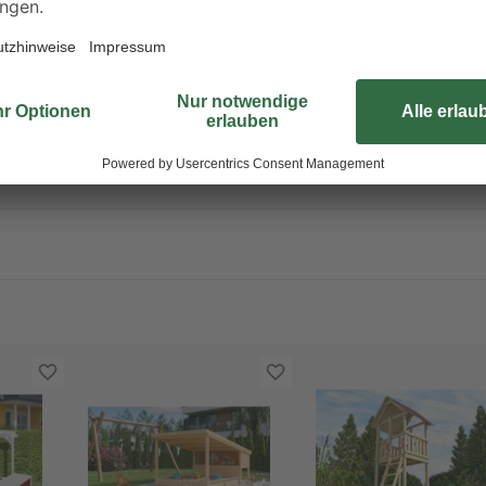
zu Ende ist, baust du die Bänke e
Abdeckung sicher verschließen. S
bleibt sauber. Hinweis: Die Spielge
nicht vorbehandelt. Um den optisc
empfehlen wir dir das Holz jährlic