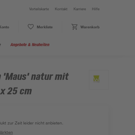
Vorteilskarte
Kontakt
Karriere
Hilfe
Konto
Merkliste
Warenkorb
e
Angebote & Neuheiten
 'Maus' natur mit
 x 25 cm
kt zur Zeit leider nicht anbieten.
Märkten