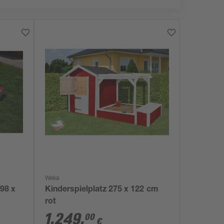
Weka
 98 x
Kinderspielplatz 275 x 122 cm
rot
1.249
,
00
€