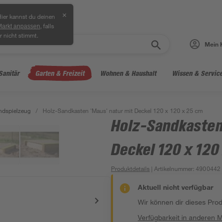
✕
ier kannst du deinen
, falls
Markt anpassen
r nicht stimmt.
Mein 
Sanitär
Garten & Freizeit
Wohnen & Haushalt
Wissen & Servic
ndspielzeug
/
Holz-Sandkasten 'Maus' natur mit Deckel 120 x 120 x 25 cm
Holz-Sandkasten
Deckel 120 x 120
Produktdetails
| Artikelnummer
:
4900442
Aktuell nicht verfügbar
Wir können dir dieses Produ
Verfügbarkeit in anderen 