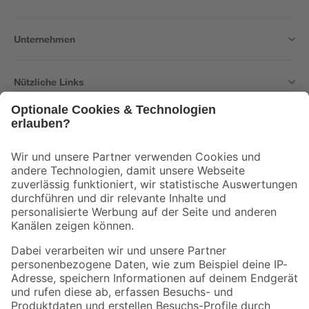
Unternehmen
Nützliche Links
Bleib auf dem Laufenden mit unserem Newsletter
Der toom Newsletter: Keine Angebote und Aktionen mehr verpassen!
Zur Newsletter Anmeldung
Folge uns
Zahlungsarten
Versandarten