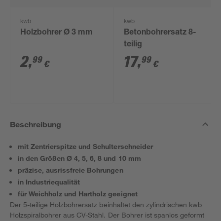
kwb
kwb
Holzbohrer Ø 3 mm
Betonbohrersatz 8-
teilig
2
,
17
,
99
99
€
€
Beschreibung
mit Zentrierspitze und Schulterschneider
in den Größen Ø 4, 5, 6, 8 und 10 mm
präzise, ausrissfreie Bohrungen
in Industriequalität
für Weichholz und Hartholz geeignet
Der 5-teilige Holzbohrersatz beinhaltet den zylindrischen kwb
Holzspiralbohrer aus CV-Stahl. Der Bohrer ist spanlos geformt