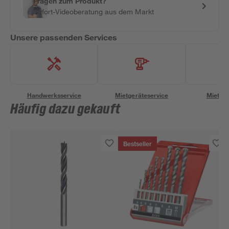
Fragen zum Produkt?
Sofort-Videoberatung aus dem Markt
Unsere passenden Services
Handwerksservice
Mietgeräteservice
Miettra
Häufig dazu gekauft
Bestseller