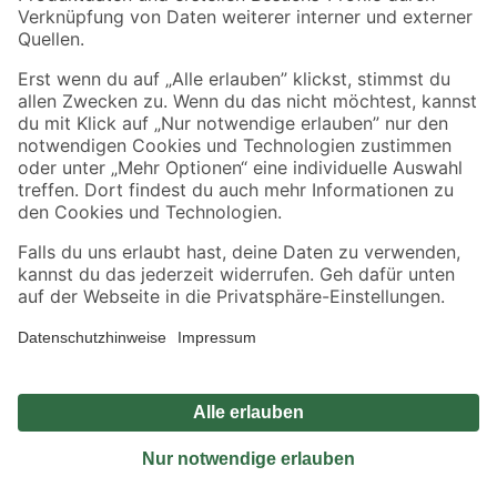
Sicher einkaufen
Jetzt die toom-App herunterladen
Alle Preisangaben in EUR inkl. gesetzl. MwSt.. Die dargestellten Angebote sind unter
Umständen nicht in allen Märkten verfügbar. Die angegebenen Verfügbarkeiten beziehen
sich auf den unter "Mein Markt" ausgewählten toom Baumarkt. Alle Angebote und
Produkte nur solange der Vorrat reicht.
*Paketversand ab 59 € versandkostenfrei, gilt nicht für Artikel mit Speditionsversand, hier
fallen zusätzliche Versandkosten an.
Datenschutz
Privatsphäre
Impressum
AGB
Nutzungsbedingungen
Widerrufsrecht
Vertrag widerrufen
Barrierefreiheit