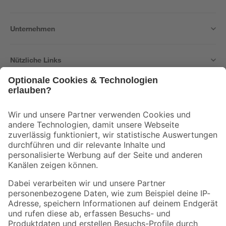
Unternehmen
Nützliche Links
Bleib auf dem Laufenden mit unserem Newsletter
Der toom Newsletter: Keine Angebote und Aktionen mehr verpassen!
Zur Newsletter Anmeldung
Folge uns
Zahlungsarten
Versandarten