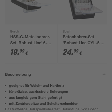
Bosch
Bosch
HSS-G-Metallbohrer-
Betonbohrer-Set
Set 'Robust Line' 6-
'Robust Line CYL-5'
teilig
5-teilig
19
,
24
,
99
99
€
€
Beschreibung
geeignet für Weich- und Hartholz
für präzise, ausrissfreie Bohrungen
aus langlebigem Stahl gefertigt
mit Zentrierspitze und Schulterschneider
Das fünfteilige Holzspiralbohrerset 'RobustLine' von Bosch