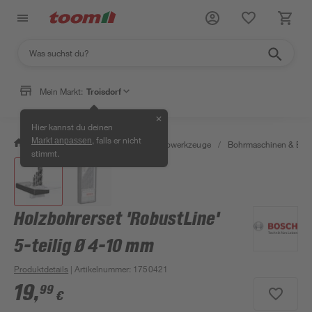
Mein Markt:
Troisdorf
✕
Hier kannst du deinen
, falls er nicht
Markt anpassen
/
Werkstatt & Maschinen
/
Elektrowerkzeuge
/
Bohrmaschinen & Boh
stimmt.
Holzbohrerset 'RobustLine'
5-teilig Ø 4-10 mm
Produktdetails
| Artikelnummer
:
1750421
19
,
99
€