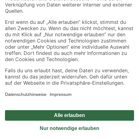
Sicher einkaufen
Jetzt die toom-App herunterladen
Alle Preisangaben in EUR inkl. gesetzl. MwSt.. Die dargestellten Angebote sind unter
Umständen nicht in allen Märkten verfügbar. Die angegebenen Verfügbarkeiten beziehen
sich auf den unter "Mein Markt" ausgewählten toom Baumarkt. Alle Angebote und
Produkte nur solange der Vorrat reicht.
*Paketversand ab 59 € versandkostenfrei, gilt nicht für Artikel mit Speditionsversand, hier
fallen zusätzliche Versandkosten an.
Datenschutz
Privatsphäre
Impressum
AGB
Nutzungsbedingungen
Widerrufsrecht
Vertrag widerrufen
Barrierefreiheit