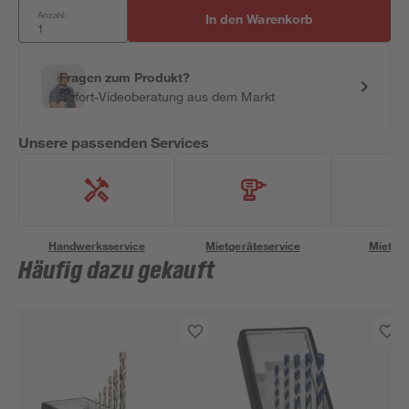
Anzahl:
In den Warenkorb
Fragen zum Produkt?
Sofort-Videoberatung aus dem Markt
Unsere passenden Services
Handwerksservice
Mietgeräteservice
Miettra
Häufig dazu gekauft