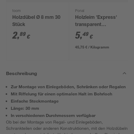
toom
Ponal
Holzdübel Ø 8 mm 30
Holzleim 'Express'
Stück
transparent
trocknend 120 g
2
,
5
,
89
49
€
€
45,75 € / Kilogramm
Beschreibung
Zur Montage von Einlegeböden, Schränken oder Regalen
Mit Riffelung für einen optimalen Halt im Bohrloch
Einfache Steckmontage
Länge: 30 mm
In verschiedenen Durchmessern verfügbar
Ob bei der Montage von Regal- und Einlegeböden,
Schrankteilen oder anderen Konstruktionen, mit den Holzdübeln