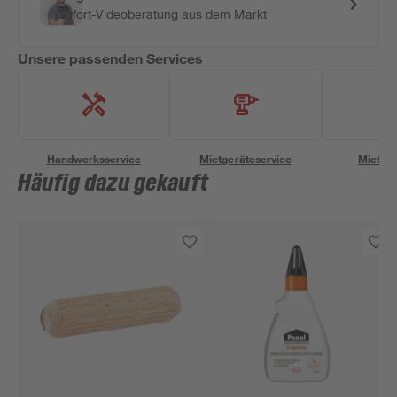
Sofort-Videoberatung aus dem Markt
Unsere passenden Services
Handwerksservice
Mietgeräteservice
Miettra
Häufig dazu gekauft