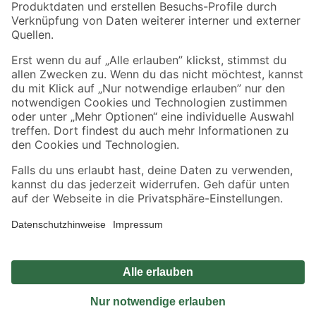
Sicher einkaufen
Jetzt die toom-App herunterladen
Alle Preisangaben in EUR inkl. gesetzl. MwSt.. Die dargestellten Angebote sind unter
Umständen nicht in allen Märkten verfügbar. Die angegebenen Verfügbarkeiten beziehen
sich auf den unter "Mein Markt" ausgewählten toom Baumarkt. Alle Angebote und
Produkte nur solange der Vorrat reicht.
*Paketversand ab 59 € versandkostenfrei, gilt nicht für Artikel mit Speditionsversand, hier
fallen zusätzliche Versandkosten an.
Datenschutz
Privatsphäre
Impressum
AGB
Nutzungsbedingungen
Widerrufsrecht
Vertrag widerrufen
Barrierefreiheit