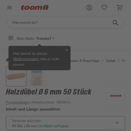
Mein Markt:
Troisdorf
✕
Hier kannst du deinen
, falls er nicht
Markt anpassen
/
Werkstatt & Maschinen
/
Eisenwaren & Beschläge
/
Dübel
/
Holz
stimmt.
Holzdübel Ø 6 mm 50 Stück
Produktdetails
| Artikelnummer
:
1600674
Inhalt und Länge auswählen
Varianten aufrufen:
50 Stk. | 30 mm
|
Im Markt verfügbar