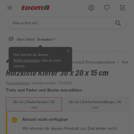
Mein Markt:
Troisdorf
✕
Hier kannst du deinen
, falls er nicht
Markt anpassen
/
Wohnen & Haushalt
/
Aufbewahrung & Ordnungssysteme
/
Kisten 
stimmt.
Holzkiste Kiefer 30 x 20 x 15 cm
Produktdetails
| Artikelnummer
:
7750052
Tiefe und Farbe und Breite auswählen
20 cm | Kieferfarben | 30
30 cm | Kieferfarben|Beige | 40
cm
cm
Aktuell nicht verfügbar
Wir können dir dieses Produkt zur Zeit leider nicht