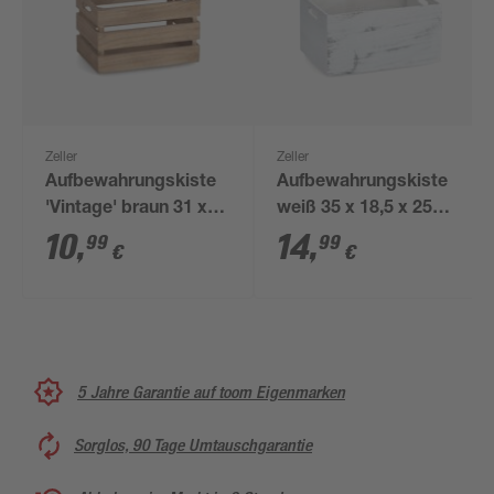
Zeller
Zeller
Aufbewahrungskiste
Aufbewahrungskiste
'Vintage' braun 31 x
weiß 35 x 18,5 x 25
19,5 x 21 cm
cm
10
,
14
,
99
99
€
€
5 Jahre Garantie auf toom Eigenmarken
Sorglos, 90 Tage Umtauschgarantie