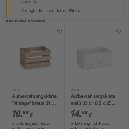
anbieten.
Verfügbarkeit in anderen Märkten
Alternative Produkte
Zeller
Zeller
Aufbewahrungskiste
Aufbewahrungskiste
'Vintage' braun 31 x
weiß 35 x 18,5 x 25
19,5 x 21 cm
cm
10
,
14
,
99
99
€
€
Lieferung nach Hause
Lieferung nach Hause
Nicht verfügbar in
Nicht verfügbar in