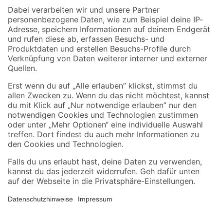
Zahlungsarten
Versandarten
Sicher einkaufen
Jetzt die toom-App herunterladen
Alle Preisangaben in EUR inkl. gesetzl. MwSt.. Die dargestellten Angebote sind unter
Umständen nicht in allen Märkten verfügbar. Die angegebenen Verfügbarkeiten beziehen
sich auf den unter "Mein Markt" ausgewählten toom Baumarkt. Alle Angebote und
Produkte nur solange der Vorrat reicht.
*Paketversand ab 59 € versandkostenfrei, gilt nicht für Artikel mit Speditionsversand, hier
fallen zusätzliche Versandkosten an.