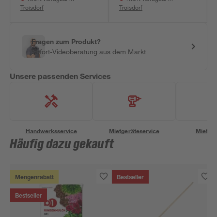
Troisdorf
Troisdorf
Fragen zum Produkt?
Sofort-Videoberatung aus dem Markt
Unsere passenden Services
Handwerksservice
Mietgeräteservice
Miettra
Häufig dazu gekauft
Mengenrabatt
Bestseller
Bestseller