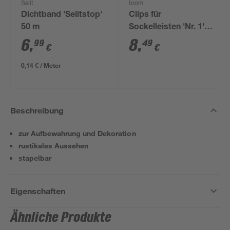
Selit
toom
Dichtband 'Selitstop'
Clips für
50 m
Sockelleisten 'Nr. 1'
schwarz, 20 Stück
6
,
8
,
99
49
€
€
0,14 € / Meter
Beschreibung
zur Aufbewahrung und Dekoration
rustikales Aussehen
stapelbar
Eigenschaften
Ähnliche Produkte