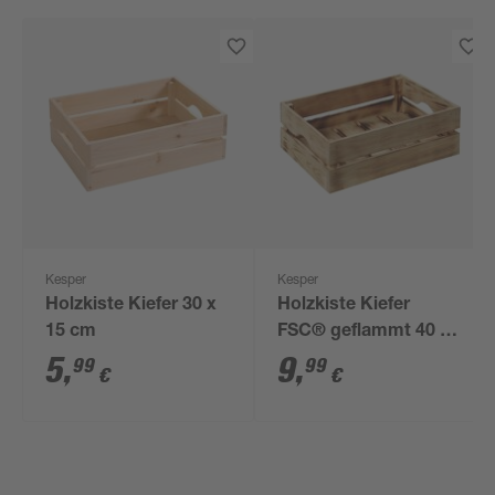
Kesper
Kesper
Holzkiste Kiefer 30 x
Holzkiste Kiefer
15 cm
FSC® geflammt 40 x
30 x 15 cm
5
,
9
,
99
99
€
€