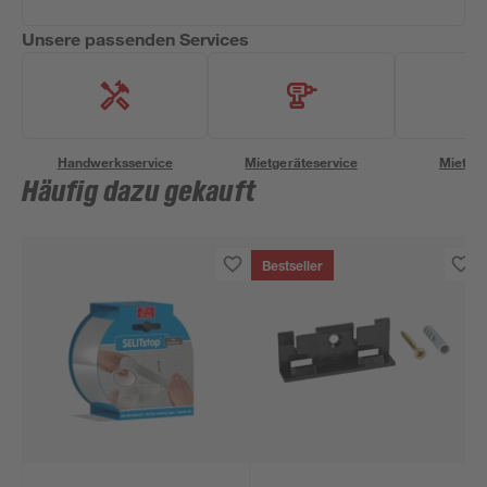
Unsere passenden Services
Handwerksservice
Mietgeräteservice
Miettra
Häufig dazu gekauft
Bestseller