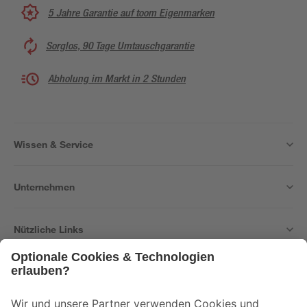
5 Jahre Garantie auf toom Eigenmarken
Sorglos, 90 Tage Umtauschgarantie
Abholung im Markt in 2 Stunden
Wissen & Service
Unternehmen
Nützliche Links
Bleib auf dem Laufenden mit unserem Newsletter
Der toom Newsletter: Keine Angebote und Aktionen mehr verpassen!