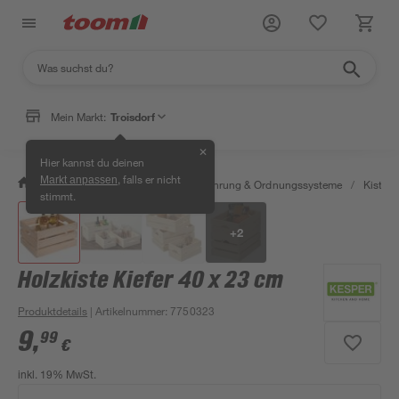
Mein Markt:
Troisdorf
✕
Hier kannst du deinen
, falls er nicht
Markt anpassen
/
Wohnen & Haushalt
/
Aufbewahrung & Ordnungssysteme
/
Kisten 
stimmt.
+
2
Holzkiste Kiefer 40 x 23 cm
Produktdetails
| Artikelnummer
:
7750323
9
,
99
€
inkl. 19% MwSt.