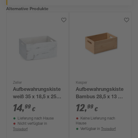
Alternative Produkte
Zeller
Kesper
Aufbewahrungskiste
Aufbewahrungskiste
weiß 35 x 18,5 x 25
Bambus 28,5 x 13 x
cm
18,5 cm
14
,
12
,
99
99
€
€
Lieferung nach Hause
Keine Lieferung nach
Hause
Nicht verfügbar in
Troisdorf
Troisdorf
Verfügbar in