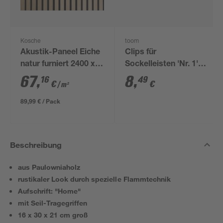
Kosche
toom
Akustik-Paneel Eiche
Clips für
natur furniert 2400 x
Sockelleisten 'Nr. 1'
561 x 19 mm
schwarz, 20 Stück
67
,
8
,
16
49
€
€
/ m²
89,99 € / Pack
Beschreibung
aus Paulowniaholz
rustikaler Look durch spezielle Flammtechnik
Aufschrift: "Home"
mit Seil-Tragegriffen
16 x 30 x 21 cm groß