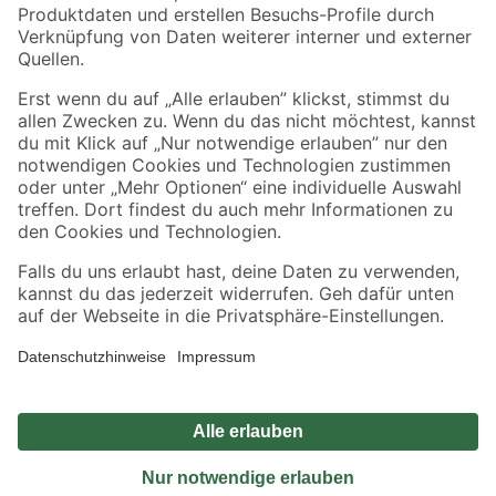
Sicher einkaufen
Jetzt die toom-App herunterladen
Alle Preisangaben in EUR inkl. gesetzl. MwSt.. Die dargestellten Angebote sind unter
Umständen nicht in allen Märkten verfügbar. Die angegebenen Verfügbarkeiten beziehen
sich auf den unter "Mein Markt" ausgewählten toom Baumarkt. Alle Angebote und
Produkte nur solange der Vorrat reicht.
*Paketversand ab 59 € versandkostenfrei, gilt nicht für Artikel mit Speditionsversand, hier
fallen zusätzliche Versandkosten an.
Datenschutz
Privatsphäre
Impressum
AGB
Nutzungsbedingungen
Widerrufsrecht
Vertrag widerrufen
Barrierefreiheit