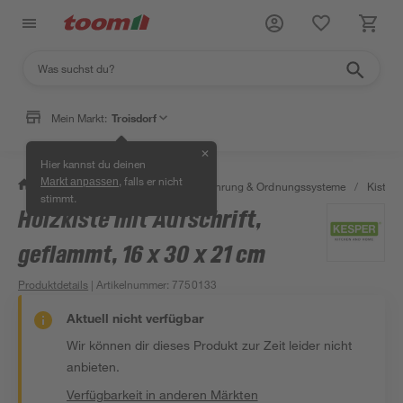
Mein Markt:
Troisdorf
✕
Hier kannst du deinen
, falls er nicht
Markt anpassen
/
Wohnen & Haushalt
/
Aufbewahrung & Ordnungssysteme
/
Kisten 
stimmt.
Holzkiste mit Aufschrift,
geflammt, 16 x 30 x 21 cm
Produktdetails
| Artikelnummer
:
7750133
Aktuell nicht verfügbar
Wir können dir dieses Produkt zur Zeit leider nicht
anbieten.
Verfügbarkeit in anderen Märkten