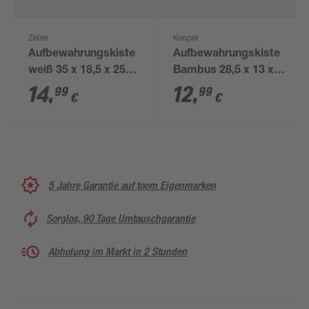
Zeller
Kesper
Aufbewahrungskiste
Aufbewahrungskiste
weiß 35 x 18,5 x 25
Bambus 28,5 x 13 x
cm
18,5 cm
14
,
12
,
99
99
€
€
5 Jahre Garantie auf toom Eigenmarken
Sorglos, 90 Tage Umtauschgarantie
Abholung im Markt in 2 Stunden