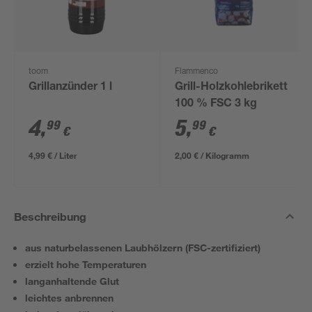
toom
Flammenco
Grillanzünder 1 l
Grill-Holzkohlebrikett
100 % FSC 3 kg
4
,
5
,
99
99
€
€
4,99 € / Liter
2,00 € / Kilogramm
Beschreibung
aus naturbelassenen Laubhölzern (FSC-zertifiziert)
erzielt hohe Temperaturen
langanhaltende Glut
leichtes anbrennen