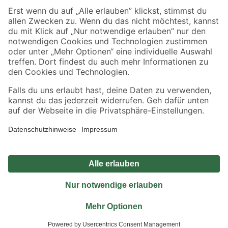
Sicher einkaufen
Jetzt die toom-App herunterladen
Alle Preisangaben in EUR inkl. gesetzl. MwSt.. Die dargestellten Angebote sind unter
Umständen nicht in allen Märkten verfügbar. Die angegebenen Verfügbarkeiten beziehen
sich auf den unter "Mein Markt" ausgewählten toom Baumarkt. Alle Angebote und
Produkte nur solange der Vorrat reicht.
*Paketversand ab 59 € versandkostenfrei, gilt nicht für Artikel mit Speditionsversand, hier
fallen zusätzliche Versandkosten an.
Datenschutz
Privatsphäre
Impressum
AGB
Nutzungsbedingungen
Widerrufsrecht
Vertrag widerrufen
Barrierefreiheit
© 2026 toom Baumarkt GmbH