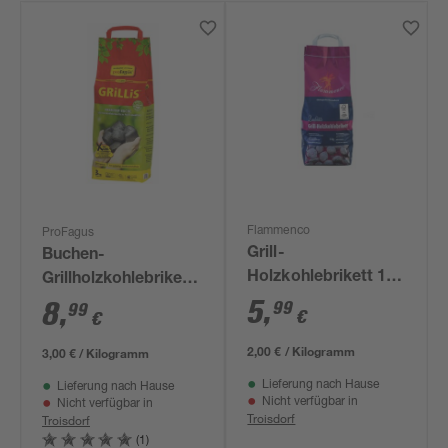
Flammenco
ProFagus
Grill-
Buchen-
Holzkohlebrikett 100
Grillholzkohlebriketts
% FSC 3 kg
5
,
'Grillis' 3 kg
8
,
99
99
€
€
2,00 € / Kilogramm
3,00 € / Kilogramm
Lieferung nach Hause
Lieferung nach Hause
Nicht verfügbar in
Nicht verfügbar in
Troisdorf
Troisdorf
(1)