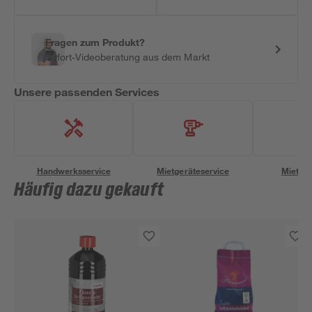
Fragen zum Produkt?
Sofort-Videoberatung aus dem Markt
Unsere passenden Services
Handwerksservice
Mietgeräteservice
Miettra
Häufig dazu gekauft