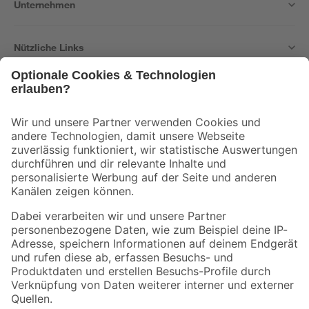
Unternehmen
Nützliche Links
Bleib auf dem Laufenden mit unserem Newsletter
Der toom Newsletter: Keine Angebote und Aktionen mehr verpassen!
Zur Newsletter Anmeldung
Folge uns
Zahlungsarten
Versandarten