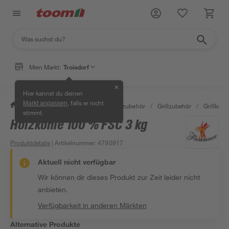
Mein Markt:
Troisdorf
✕
Hier kannst du deinen
, falls er nicht
Markt anpassen
/
Garten & Freizeit
/
Grills & Grillzubehör
/
Grillzubehör
/
Grillkohle
stimmt.
Holzkohle 100 % FSC 3 kg
Produktdetails
| Artikelnummer
:
4790917
Aktuell nicht verfügbar
Wir können dir dieses Produkt zur Zeit leider nicht
anbieten.
Verfügbarkeit in anderen Märkten
Alternative Produkte