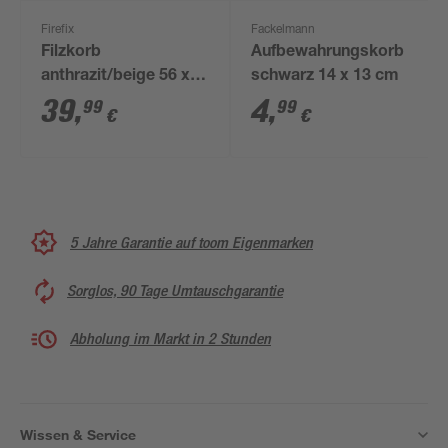
Firefix
Fackelmann
Filzkorb
Aufbewahrungskorb
anthrazit/beige 56 x
schwarz 14 x 13 cm
37 x 42 cm
39
,
4
,
99
99
€
€
5 Jahre Garantie auf toom Eigenmarken
Sorglos, 90 Tage Umtauschgarantie
Abholung im Markt in 2 Stunden
Wissen & Service