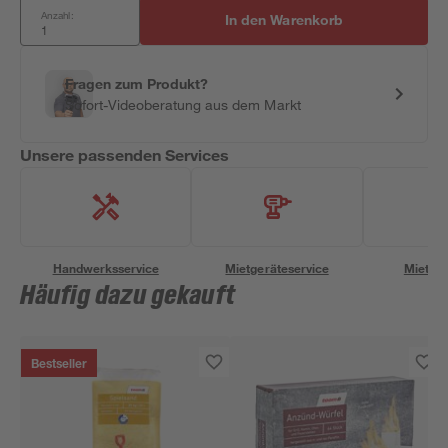
Anzahl:
In den Warenkorb
Fragen zum Produkt?
Sofort-Videoberatung aus dem Markt
Unsere passenden Services
Handwerksservice
Mietgeräteservice
Miettra
Häufig dazu gekauft
Bestseller