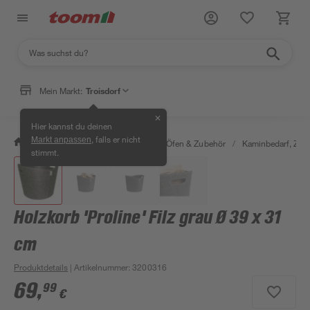
Mein Markt:
Troisdorf
✕
Hier kannst du deinen
, falls er nicht
Markt anpassen
/
Bauen & Renovieren
/
Kamine, Öfen & Zubehör
/
Kaminbedarf, Zube
stimmt.
Holzkorb 'Proline' Filz grau Ø 39 x 31
cm
Produktdetails
| Artikelnummer
:
3200316
69
,
99
€