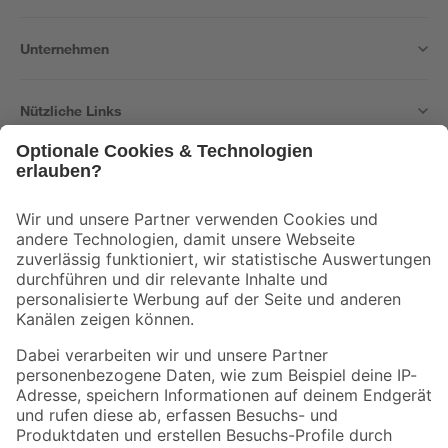
Unternehmen
Nützliche Links
Bleib auf dem Laufenden mit unserem Newsletter
Der toom Newsletter: Keine Angebote und Aktionen mehr verpassen!
Zur Newsletter Anmeldung
Folge uns
Zahlungsarten
Versandarten