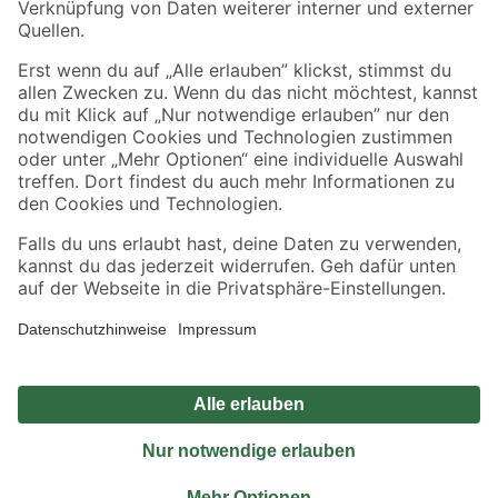
Sicher einkaufen
Jetzt die toom-App herunterladen
Alle Preisangaben in EUR inkl. gesetzl. MwSt.. Die dargestellten Angebote sind unter
Umständen nicht in allen Märkten verfügbar. Die angegebenen Verfügbarkeiten beziehen
sich auf den unter "Mein Markt" ausgewählten toom Baumarkt. Alle Angebote und
Produkte nur solange der Vorrat reicht.
*Paketversand ab 59 € versandkostenfrei, gilt nicht für Artikel mit Speditionsversand, hier
fallen zusätzliche Versandkosten an.
Datenschutz
Privatsphäre
Impressum
AGB
Nutzungsbedingungen
Widerrufsrecht
Vertrag widerrufen
Barrierefreiheit