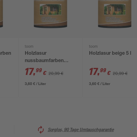
toom
toom
arben
Holzlasur
Holzlasur beige 5 l
nussbaumfarben
dunkel 5 l
17
,
17
,
99
99
€
€
20,99 €
20,99 €
3,60 € / Liter
3,60 € / Liter
Sorglos, 90 Tage Umtauschgarantie