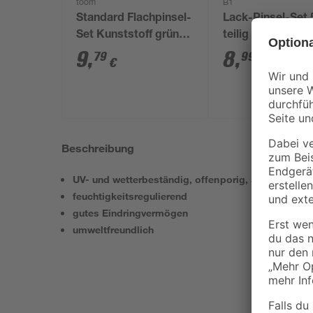
toom
B1
Standard Flachpinsel-
Lack-Pinsel-Set 5-
Set Kunststoff grün
teilig
40 - 50 mm 3 Stück
9
,
8
,
79
99
€
€
Beschreibung
UV- und wetterbeständig, offenporig, atmungsakti
feuchtigkeitsregulierend
gutes Eindringvermögen
umweltfreundlich