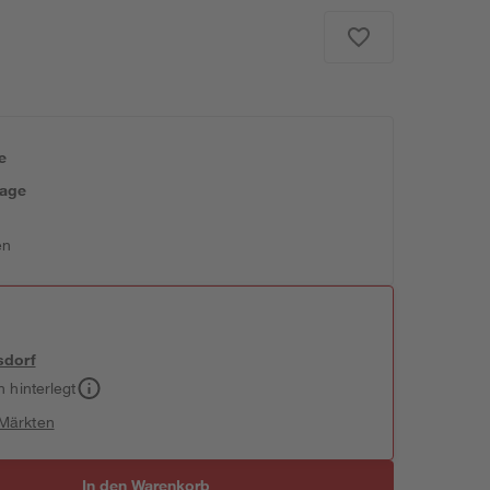
e
tage
en
sdorf
h hinterlegt
 Märkten
In den Warenkorb