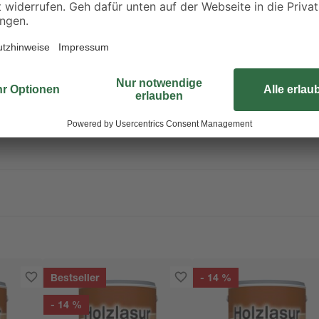
Außenbereich schaffst.
2-Methyl-2H-Isothiazol-3-on. Kann allergische Reaktionen hervorrufen
Bestseller
- 14 %
- 14 %