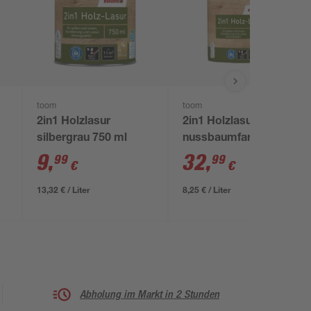
toom
toom
2in1 Holzlasur
2in1 Holzlasur
silbergrau 750 ml
nussbaumfarben
dunkel 4 l
9
,
32
,
99
99
€
€
13,32 € / Liter
8,25 € / Liter
Abholung im Markt in 2 Stunden