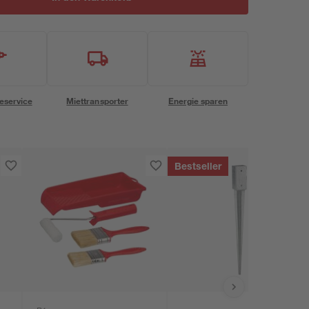
eservice
Miettransporter
Energie sparen
Bestseller