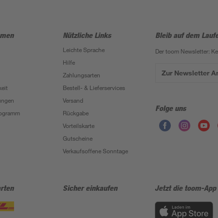
hmen
Nützliche Links
Bleib auf dem Lauf
Leichte Sprache
Der toom Newsletter: K
Hilfe
Zur Newsletter 
Zahlungsarten
eit
Bestell- & Lieferservices
ungen
Versand
Folge uns
Programm
Rückgabe
Vorteilskarte
Gutscheine
Verkaufsoffene Sonntage
rten
Sicher einkaufen
Jetzt die toom-App