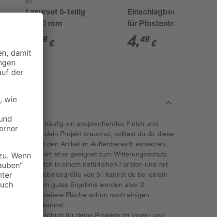
B1
Lasurset 5-teilig
Einschlagbodenhülse
50/70 mm
für Pfostenträger 7 x
7 x 75 cm
9
,
4
,
49
49
€
€
verleiht diesen häufig ein ansprechendes Finish und
nn du das für dein Projekt brauchst, solltest du dir diese
en. Du kannst den Artikel im Außenbereich einsetzen,
et wurde. Dort ist er geeignet zum Witterungsschutz.
k einen Anstrich in einem natürlichen Farbton und mit
ng. Mit der Gebindegröße von 5 l kannst du bei einem
handeln. Für ein gutes Ergebnis werden aber 2
ar ist die bearbeitete Fläche schon nach einigen
ld fortsetzen kannst.
en starken
Holzschutz für deine Projekte
im Innen- und