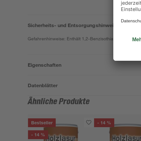
Sicherheits- und Entsorgungshinweise
Gefahrenhinweise: Enthält 1,2-Benzisothiazol-3(2H)-on, 
Eigenschaften
Datenblätter
Ähnliche Produkte
Bestseller
- 14 %
- 14 %