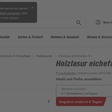
✕
ier kannst du deinen
, falls
Markt anpassen
r nicht stimmt.
Mein 
Sanitär
Garten & Freizeit
Wohnen & Haushalt
Wissen & Servic
lzschutz & Holzpflege
/
Holzlasuren
/
Holzlasur eichefarben 5 l
Holzlasur eichef
Produktdetails
| Artikelnummer
:
8255368
Inhalt und Farbe auswählen
Varianten aufrufen:
5 l | Eichefarben
|
verfügbar
Angebot endet in 6 Tagen