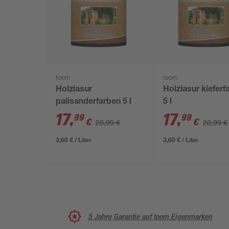
toom
toom
Holzlasur
Holzlasur kieferf
palisanderfarben 5 l
5 l
17
,
17
,
99
99
€
€
20,99 €
20,99 €
3,60 € / Liter
3,60 € / Liter
5 Jahre Garantie auf toom Eigenmarken