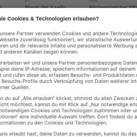
B1
toom
Pinsel-Set 3-teilig
Flächenstreicher 100
x 30 mm
5
,
5
,
29
29
€
€
Ein Anstrich von Holzoberflächen 
v
erfüllt noch weitere Funktionen. We
Holzlasur von Toom näher anschau
nachdem eine Grundierung verwend
Dabei verpasst er deinem Werkstüc
einer langanhaltenden Schutzwirku
Anstrich eine Fläche von 52 m² be
Anstriche empfohlen. Überstreichb
Stunden, sodass du dein Projekt ba
Erfahre mehr darüber, wie du ein