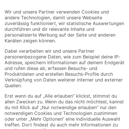
Bleib auf dem Laufenden mit unserem Newsletter
Der toom Newsletter: Keine Angebote und Aktionen mehr verpassen!
Zur Newsletter Anmeldung
Folge uns
Zahlungsarten
Versandarten
Sicher einkaufen
Jetzt die toom-App herunterladen