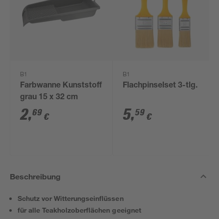
B1
B1
Farbwanne Kunststoff
Flachpinselset 3-tlg.
grau 15 x 32 cm
2
,
5
,
69
59
€
€
Beschreibung
Schutz vor Witterungseinflüssen
für alle Teakholzoberflächen geeignet