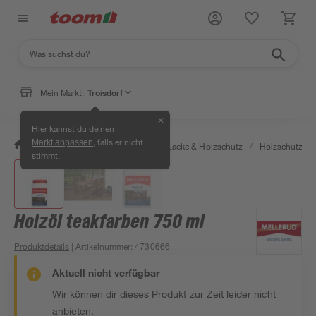
Mein Markt:
Troisdorf
✕
Hier kannst du deinen
, falls er nicht
Markt anpassen
/
Bauen & Renovieren
/
Farben, Lacke & Holzschutz
/
Holzschutz & 
stimmt.
Holzöl teakfarben 750 ml
Produktdetails
| Artikelnummer
:
4730666
Aktuell nicht verfügbar
Wir können dir dieses Produkt zur Zeit leider nicht
anbieten.