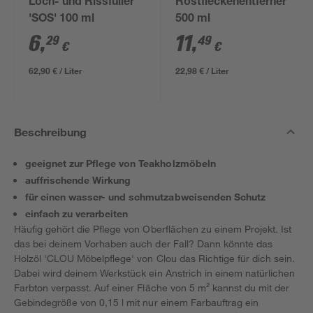
Loch- und Rissfüller
Rostfleckenentferner
'SOS' 100 ml
500 ml
6
,
11
,
29
49
€
€
62,90 € / Liter
22,98 € / Liter
Beschreibung
geeignet zur Pflege von Teakholzmöbeln
auffrischende Wirkung
für einen wasser- und schmutzabweisenden Schutz
einfach zu verarbeiten
Häufig gehört die Pflege von Oberflächen zu einem Projekt. Ist
das bei deinem Vorhaben auch der Fall? Dann könnte das
Holzöl 'CLOU Möbelpflege' von Clou das Richtige für dich sein.
Dabei wird deinem Werkstück ein Anstrich in einem natürlichen
Farbton verpasst. Auf einer Fläche von 5 m² kannst du mit der
Gebindegröße von 0,15 l mit nur einem Farbauftrag ein