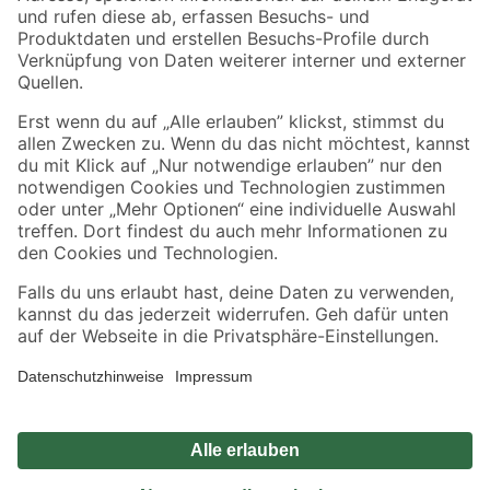
Zahlungsarten
Versandarten
Sicher einkaufen
Jetzt die toom-App herunterladen
Alle Preisangaben in EUR inkl. gesetzl. MwSt.. Die dargestellten Angebote sind unter
Umständen nicht in allen Märkten verfügbar. Die angegebenen Verfügbarkeiten beziehen
sich auf den unter "Mein Markt" ausgewählten toom Baumarkt. Alle Angebote und
Produkte nur solange der Vorrat reicht.
*Paketversand ab 59 € versandkostenfrei, gilt nicht für Artikel mit Speditionsversand, hier
fallen zusätzliche Versandkosten an.
Datenschutz
Privatsphäre
Impressum
AGB
Nutzungsbedingungen
Widerrufsrecht
Vertrag widerrufen