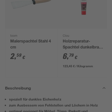
toom
Clou
Malerspachtel Stahl 4
Holzreparatur-
cm
Spachtel dunkelbraun
55 g
2
,
6
,
59
79
€
€
123,45 € / Kilogramm
Beschreibung
speziell für dunkles Eichenholz
zum Ausbessern von Fehlstellen und Löchern in Holz
optimal geeignet für Möbel, Türen, Parkett und