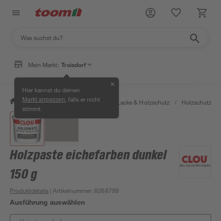
Mein Markt:
Troisdorf
✕
Hier kannst du deinen
, falls er nicht
Markt anpassen
/
Bauen & Renovieren
/
Farben, Lacke & Holzschutz
/
Holzschutz & 
stimmt.
Holzpaste eichefarben dunkel
150 g
Produktdetails
| Artikelnummer
:
8268799
Ausführung auswählen