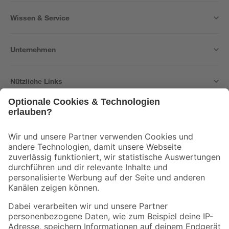
Wissen & Service
Unternehmen
Nützliche Links
Bleib auf dem Laufenden mit unserem Newsletter
Der toom Newsletter: Keine Angebote und Aktionen mehr verpassen!
Zur Newsletter Anmeldung
Folge uns