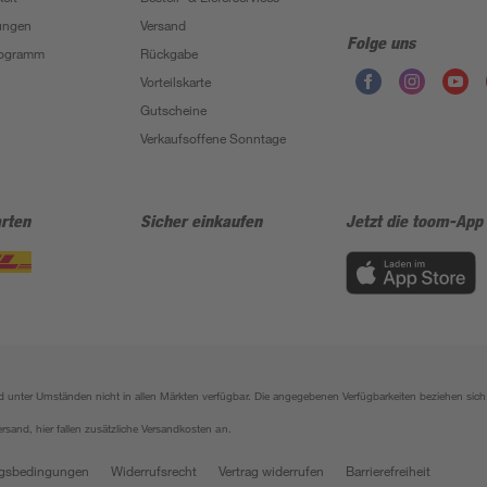
ungen
Versand
Folge uns
Programm
Rückgabe
Vorteilskarte
Gutscheine
Verkaufsoffene Sonntage
rten
Sicher einkaufen
Jetzt die toom-App
sind unter Umständen nicht in allen Märkten verfügbar. Die angegebenen Verfügbarkeiten beziehen s
ersand, hier fallen zusätzliche Versandkosten an.
gsbedingungen
Widerrufsrecht
Vertrag widerrufen
Barrierefreiheit