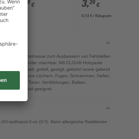
5
,
3
,
29
29
€
€
0,13 € / Kilogramm
rbeitende Spachtelmasse zum Ausbessern von Fehlstellen
fsfall untereinander mischbar. Mit CLOU® Holzpaste
liffen, gehobelt, gefeilt, gesägt, gebohrt sowie gebeizt
ur Ausbesserung von Löchern, Fugen, Schrammen, Dellen,
et für Möbel, Türen, Vertäfelungen, Balken,
kett und Laminat geeignet.
2H-isothiazol-3-on (3:1). Kann allergische Reaktionen