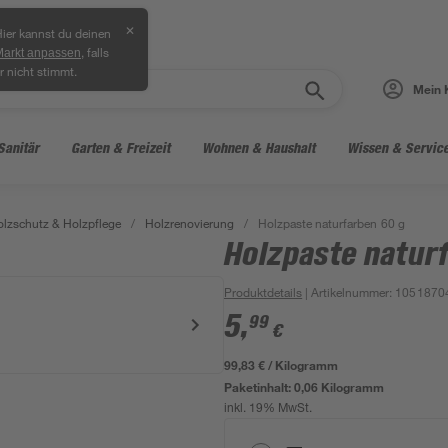
✕
ier kannst du deinen
, falls
Markt anpassen
r nicht stimmt.
Mein 
Sanitär
Garten & Freizeit
Wohnen & Haushalt
Wissen & Servic
lzschutz & Holzpflege
/
Holzrenovierung
/
Holzpaste naturfarben 60 g
Holzpaste natur
Produktdetails
| Artikelnummer
:
1051870
5
,
99
€
99,83 € / Kilogramm
Paketinhalt:
0,06 Kilogramm
inkl. 19% MwSt.