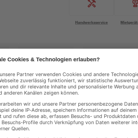
Handwerksservice
Mietgerät
B1
B1
00 x
Lackier-Set 3-teilig
Flachpinselset 3-tlg.