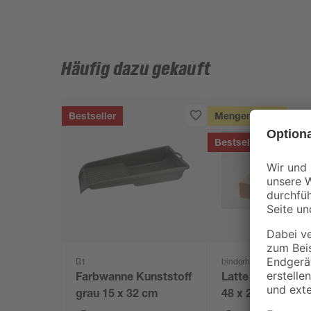
Häufig dazu gekauft
Bestseller
Mengenrabatt
Bestseller
B1
binderholz
Farbwanne Kunststoff
Latte sägerau 20
grau 15 x 32 cm
48 x 24 mm