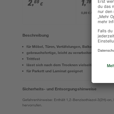
2
,
1
,
69
78
€
€
0,89 € / Meter
Beschreibung
für Möbel, Türen, Vertäfelungen, Balken, Verbrette
gebrauchsfertige, leicht zu verarbeitende Spachte
Trittfest
lässt sich nach dem Trocknen vielseitig bearbeiten
für Parkett und Laminat geeignet
Sicherheits- und Entsorgungshinweise
Gefahrenhinweise: Enthält 1,2-Benzisothiazol-3(2H)-on,
hervorrufen.