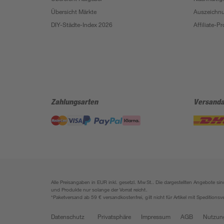
Übersicht Märkte
Auszeichn
DIY-Städte-Index 2026
Affiliate-
Zahlungsarten
Versanda
Alle Preisangaben in EUR inkl. gesetzl. MwSt.. Die dargestellten Angebote 
und Produkte nur solange der Vorrat reicht.
*Paketversand ab 59 € versandkostenfrei, gilt nicht für Artikel mit Speditionsv
Datenschutz
Privatsphäre
Impressum
AGB
Nutzun