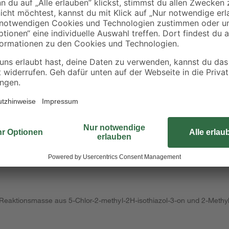
4
,
5
,
59
59
€
€
Gebrauchsfertige, leicht zu vera
rungen usw.
im Holz. Die Farben sind im Bedar
lmasse
können ausgebesserte Stellen gesch
und lackiert werden. Trittfest. Z
Rissen und Kerben im Holz. Geeign
Verbretterungen usw. Auch für Par
 Reaktionsmasse aus 5-Chlor-2-methyl-2H-isothiazol-3-on und 2-Methyl-