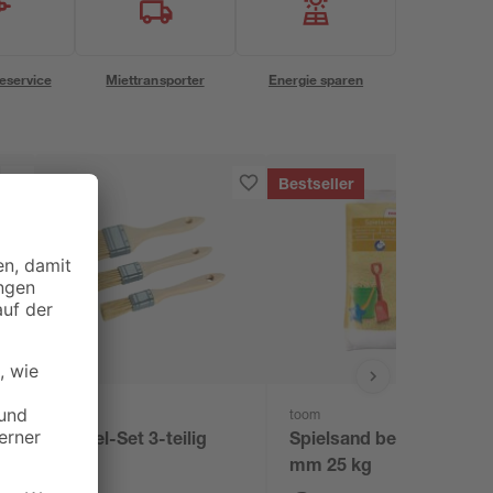
eservice
Miettransporter
Energie sparen
Bestseller
B1
toom
Pinsel-Set 3-teilig
Spielsand beige 0-2
mm 25 kg