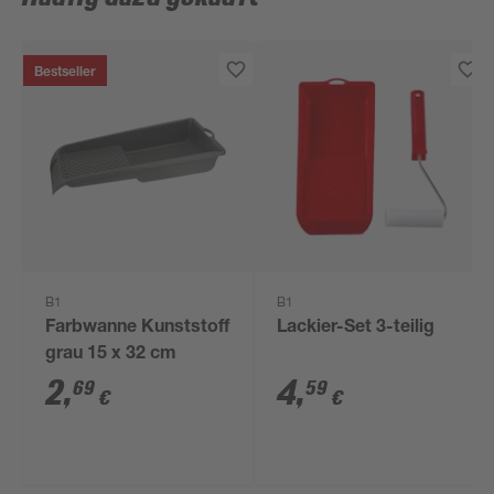
Bestseller
B1
B1
Farbwanne Kunststoff
Lackier-Set 3-teilig
grau 15 x 32 cm
2
,
4
,
69
59
€
€