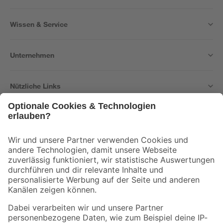
Wissen & Service
Unternehmen
Nützliche Links
Bleib auf dem Laufenden mit unserem Newsletter
Der toom Newsletter: Keine Angebote und Aktionen mehr verpassen!
Zur Newsletter Anmeldung
Folge uns