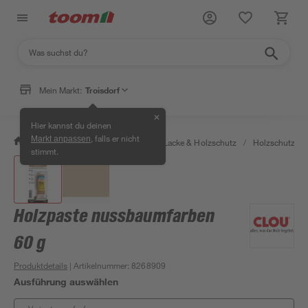
Mein Markt:
Troisdorf
✕
Hier kannst du deinen
, falls er nicht
Markt anpassen
/
Bauen & Renovieren
/
Farben, Lacke & Holzschutz
/
Holzschutz & 
stimmt.
Holzpaste nussbaumfarben
60 g
Produktdetails
| Artikelnummer
:
8268909
Ausführung auswählen