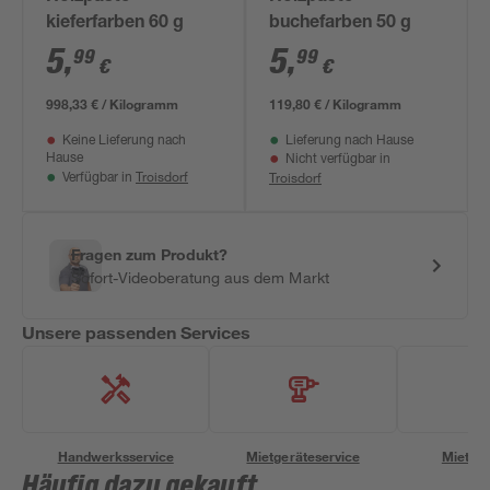
kieferfarben 60 g
buchefarben 50 g
5
,
5
,
99
99
€
€
998,33 € / Kilogramm
119,80 € / Kilogramm
Keine Lieferung nach
Lieferung nach Hause
Hause
Nicht verfügbar in
Troisdorf
Troisdorf
Verfügbar in
Fragen zum Produkt?
Sofort-Videoberatung aus dem Markt
Unsere passenden Services
Handwerksservice
Mietgeräteservice
Miettra
Häufig dazu gekauft