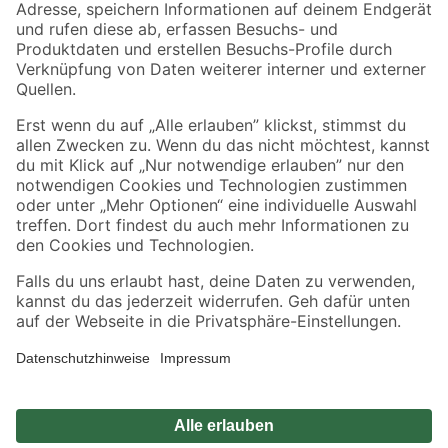
Zahlungsarten
Versandarten
Sicher einkaufen
Jetzt die toom-App herunterladen
Alle Preisangaben in EUR inkl. gesetzl. MwSt.. Die dargestellten Angebote sind unter
Umständen nicht in allen Märkten verfügbar. Die angegebenen Verfügbarkeiten beziehen
sich auf den unter "Mein Markt" ausgewählten toom Baumarkt. Alle Angebote und
Produkte nur solange der Vorrat reicht.
*Paketversand ab 59 € versandkostenfrei, gilt nicht für Artikel mit Speditionsversand, hier
fallen zusätzliche Versandkosten an.
Datenschutz
Privatsphäre
Impressum
AGB
Nutzungsbedingungen
Widerrufsrecht
Vertrag widerrufen