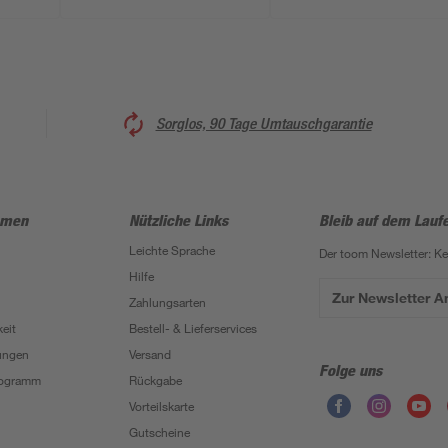
Sorglos, 90 Tage Umtauschgarantie
hmen
Nützliche Links
Bleib auf dem Lauf
Leichte Sprache
Der toom Newsletter: K
Hilfe
Zur Newsletter 
Zahlungsarten
eit
Bestell- & Lieferservices
ungen
Versand
Folge uns
Programm
Rückgabe
Vorteilskarte
Gutscheine