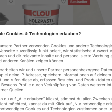
Bestseller
Clou
B1
stoff
Holzpaste weiß 150 g
Abdeckplane
Polyethylen
transparent 4 x 5 m
6
,
0
,
99
06
€
€
/ m²
46,60 € / Kilogramm
1,29 € / Pack