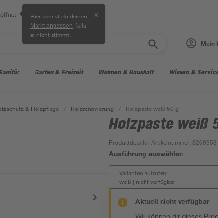
öffnet
✕
Hier kannst du deinen
, falls
Markt anpassen
er nicht stimmt.
Mein 
Sanitär
Garten & Freizeit
Wohnen & Haushalt
Wissen & Servic
lzschutz & Holzpflege
/
Holzrenovierung
/
Holzpaste weiß 50 g
Holzpaste weiß 
Produktdetails
| Artikelnummer
:
8268953
Ausführung auswählen
Varianten aufrufen:
weiß
|
nicht verfügbar
Aktuell nicht verfügbar
Wir können dir dieses Produ