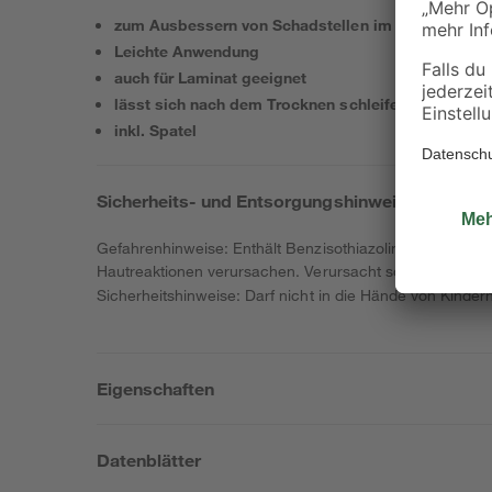
zum Ausbessern von Schadstellen im Holz
Leichte Anwendung
auch für Laminat geeignet
lässt sich nach dem Trocknen schleifen, hobeln, fe
inkl. Spatel
Sicherheits- und Entsorgungshinweise
Gefahrenhinweise: Enthält Benzisothiazolinon. Kann all
Hautreaktionen verursachen. Verursacht schwere Augen
Sicherheitshinweise: Darf nicht in die Hände von Kinde
Eigenschaften
Datenblätter