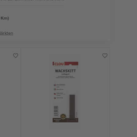
:
 Km)
Märkten