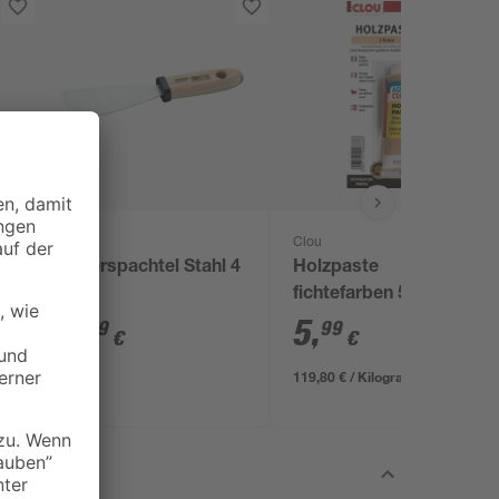
toom
Clou
Malerspachtel Stahl 4
Holzpaste
cm
fichtefarben 50 g
2
,
5
,
59
99
€
€
119,80 € / Kilogramm