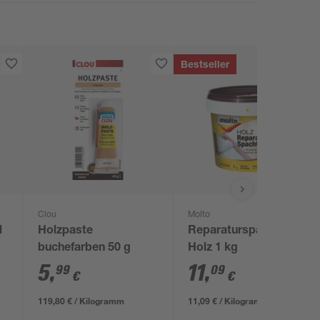
Bestseller
Clou
Molto
l
Holzpaste
Reparaturspachtel für
buchefarben 50 g
Holz 1 kg
5
,
11
,
99
09
€
€
119,80 € / Kilogramm
11,09 € / Kilogramm