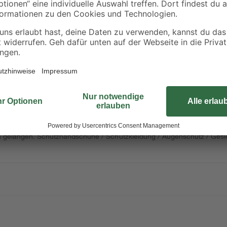
Ob ein Astloch, eine schadhafte St
Clou beseitigt unschöne Stellen un
Spatels besonders leicht verarbei
anderweitig weiterbehandeln.
ilen
ergische Reaktionen hervorrufen. Gesundheitsschädlich bei Verschluck
schäden. Sehr giftig für Wasserorganismen.
rn gelangen. Schutzhandschuhe / Schutzkleidung / Augenschutz / Gesi