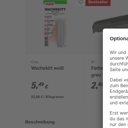
Bestseller
Clou
B1
Wachskitt weiß
Farbwanne Kunst
grau 15 x 32 cm
5
,
2
,
49
69
€
€
22,88 € / Kilogramm
Beschreibung