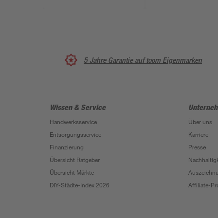
5 Jahre Garantie auf toom Eigenmarken
Wissen & Service
Unterne
Handwerksservice
Über uns
Entsorgungsservice
Karriere
Finanzierung
Presse
Übersicht Ratgeber
Nachhaltigk
Übersicht Märkte
Auszeichn
DIY-Städte-Index 2026
Affiliate-