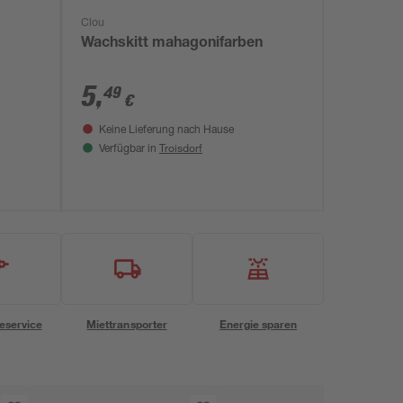
Clou
Wachskitt mahagonifarben
5
,
49
€
Keine Lieferung nach Hause
Troisdorf
Verfügbar in
eservice
Miettransporter
Energie sparen