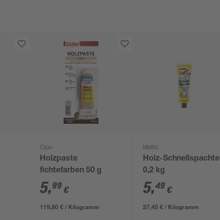
Clou
Molto
Holzpaste
Holz-Schnellspachte
fichtefarben 50 g
0,2 kg
5
,
5
,
99
49
€
€
119,80 € / Kilogramm
27,45 € / Kilogramm