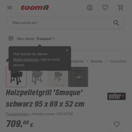
Mein Markt:
Troisdorf
✕
Hier kannst du deinen
, falls er nicht
Markt anpassen
/
Garten & Freizeit
/
Grills & Grillzubehör
/
Smoker
/
Holzpelletgri
stimmt.
+
9
Holzpelletgrill 'Smoque'
schwarz 95 x 69 x 52 cm
Produktdetails
| Artikelnummer
:
10540766
709
,
00
€