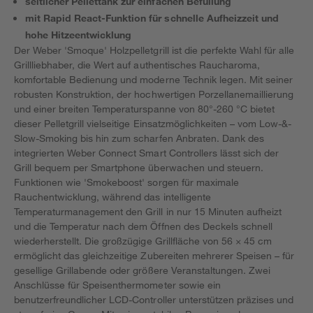
seitlicher Pellettank zur einfachen Befüllung
mit Rapid React-Funktion für schnelle Aufheizzeit und
hohe Hitzeentwicklung
Der Weber 'Smoque' Holzpelletgrill ist die perfekte Wahl für alle
Grillliebhaber, die Wert auf authentisches Raucharoma,
komfortable Bedienung und moderne Technik legen. Mit seiner
robusten Konstruktion, der hochwertigen Porzellanemaillierung
und einer breiten Temperaturspanne von 80°-260 °C bietet
dieser Pelletgrill vielseitige Einsatzmöglichkeiten – vom Low-&-
Slow-Smoking bis hin zum scharfen Anbraten. Dank des
integrierten Weber Connect Smart Controllers lässt sich der
Grill bequem per Smartphone überwachen und steuern.
Funktionen wie 'Smokeboost' sorgen für maximale
Rauchentwicklung, während das intelligente
Temperaturmanagement den Grill in nur 15 Minuten aufheizt
und die Temperatur nach dem Öffnen des Deckels schnell
wiederherstellt. Die großzügige Grillfläche von 56 × 45 cm
ermöglicht das gleichzeitige Zubereiten mehrerer Speisen – für
gesellige Grillabende oder größere Veranstaltungen. Zwei
Anschlüsse für Speisenthermometer sowie ein
benutzerfreundlicher LCD-Controller unterstützen präzises und