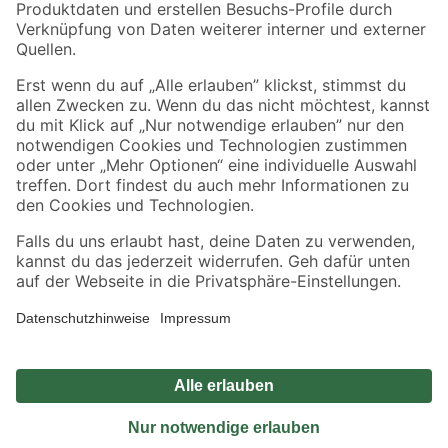
Sicher einkaufen
Jetzt die toom-App herunterladen
Alle Preisangaben in EUR inkl. gesetzl. MwSt.. Die dargestellten Angebote sind unter
Umständen nicht in allen Märkten verfügbar. Die angegebenen Verfügbarkeiten beziehen
sich auf den unter "Mein Markt" ausgewählten toom Baumarkt. Alle Angebote und
Produkte nur solange der Vorrat reicht.
*Paketversand ab 59 € versandkostenfrei, gilt nicht für Artikel mit Speditionsversand, hier
fallen zusätzliche Versandkosten an.
Datenschutz
Privatsphäre
Impressum
AGB
Nutzungsbedingungen
Widerrufsrecht
Vertrag widerrufen
Barrierefreiheit