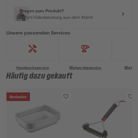
Fragen zum Produkt?
Sofort-Videoberatung aus dem Markt
Unsere passenden Services
Handwerksservice
Mietgeräteservice
Miettra
Häufig dazu gekauft
Bestseller