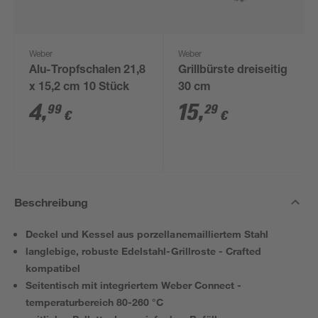
Weber
Weber
Alu-Tropfschalen 21,8
Grillbürste dreiseitig
x 15,2 cm 10 Stück
30 cm
4
,
15
,
99
29
€
€
Beschreibung
Deckel und Kessel aus porzellanemailliertem Stahl
langlebige, robuste Edelstahl-Grillroste - Crafted
kompatibel
Seitentisch mit integriertem Weber Connect -
temperaturbereich 80-260 °C