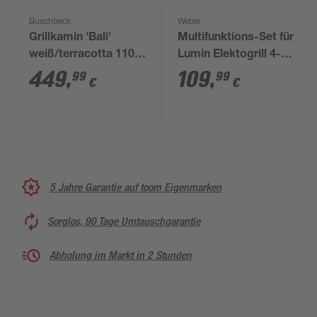
Buschbeck
Weber
Grillkamin 'Bali'
Multifunktions-Set für
weiß/terracotta 110 x
Lumin Elektogrill 4-
203 cm
teilig
449
,
109
,
99
99
€
€
5 Jahre Garantie auf toom Eigenmarken
Sorglos, 90 Tage Umtauschgarantie
Abholung im Markt in 2 Stunden