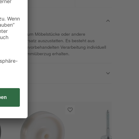
Möglichkeiten, um Möbelstücke oder andere
glichen Untersatz auszustatten. Es besteht aus
h dank der unvorbehandelten Verarbeitung individuell
t und ohne Gummiüberzug erhalten.