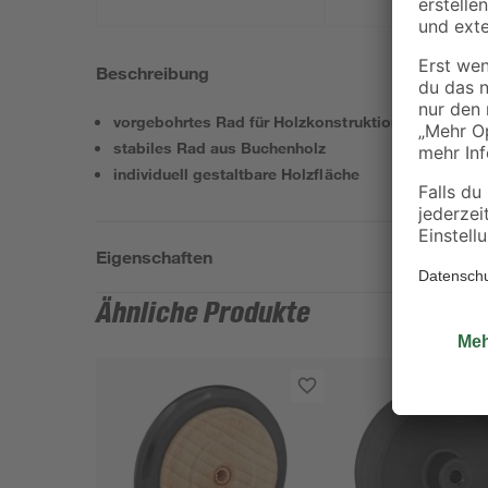
Beschreibung
vorgebohrtes Rad für Holzkonstruktionen
stabiles Rad aus Buchenholz
individuell gestaltbare Holzfläche
Eigenschaften
Ähnliche Produkte