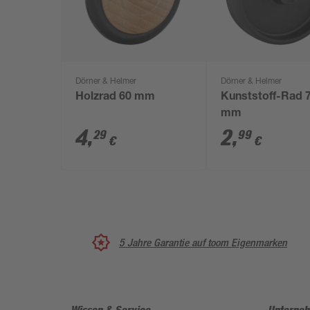
Dörner & Helmer
Dörner & Helmer
Holzrad 60 mm
Kunststoff-Rad 
mm
4
,
2
,
29
99
€
€
5 Jahre Garantie auf toom Eigenmarken
Wissen & Service
Unterne