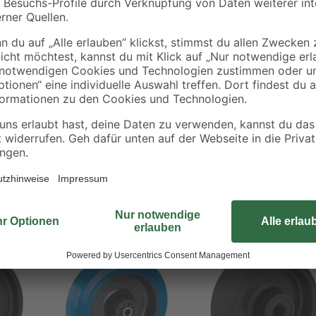
Das Holzrad bietet verschiedene 
Holzkonstruktionen mit einem bewe
robustem Buchenholz und lässt sic
gestalten. Sie können das Rad mi