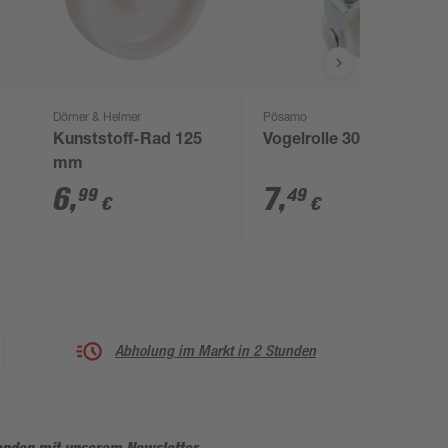
Dörner & Helmer
Pösamo
Kunststoff-Rad 125
Vogelrolle 30 mm
mm
6
,
7
,
99
49
€
€
Abholung im Markt in 2 Stunden
enden mit unserem Newsletter