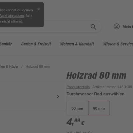
✕
ier kannst du deinen
, falls
Markt anpassen
r nicht stimmt.
Mein 
Sanitär
Garten & Freizeit
Wohnen & Haushalt
Wissen & Servic
len & Räder
/
Holzrad 80 mm
Holzrad 80 mm
Produktdetails
| Artikelnummer
:
1460109
Durchmesser Rad auswählen
60 mm
80 mm
4
,
99
€