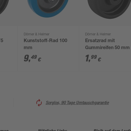
Dörner & Helmer
Dörner & Helmer
75
Kunststoff-Rad 100
Ersatzrad mit
mm
Gummireifen 50 mm
9
,
1
,
49
99
€
€
Sorglos, 90 Tage Umtauschgarantie
hmen
Nützliche Links
Bleib auf dem Lauf