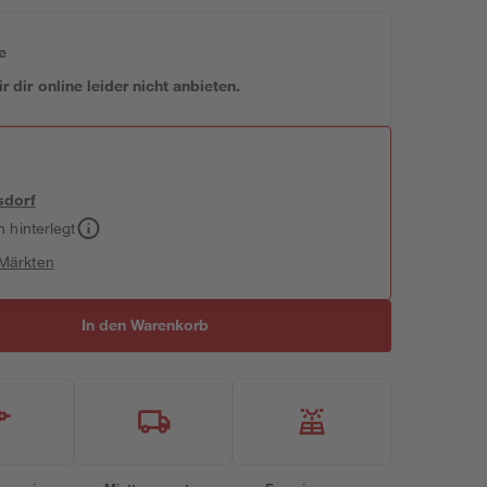
e
 dir online leider nicht anbieten.
sdorf
h hinterlegt
 Märkten
In den Warenkorb