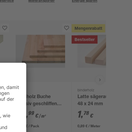
eservice
Miettransporter
Energie sparen
Mengenrabatt
Bestseller
binderholz
Leimholz Buche
Latte sägerau 2000 x
3
massiv geschliffen
48 x 24 mm
2500 x 300 x 18 mm
43
,
1
,
99
78
€
€
/ m²
32,99 € / Pack
0,89 € / Meter