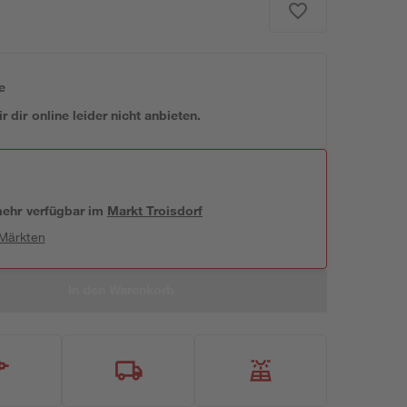
e
 dir online leider nicht anbieten.
 mehr verfügbar
im
Markt
Troisdorf
 Märkten
In den Warenkorb