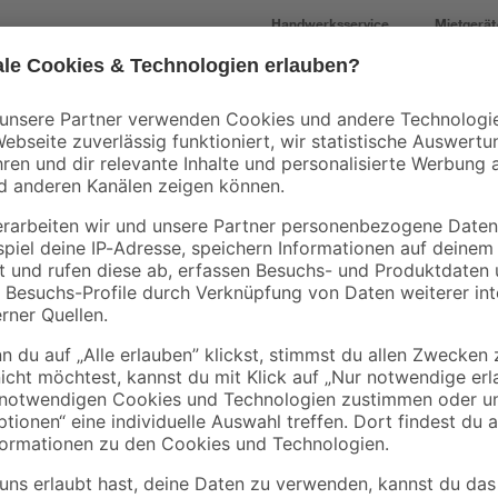
Handwerksservice
Mietgerät
Bestseller
Bestseller
B1
ektro-
Abdeckplane
Aufputz Steckdose 2
Polyethylen
fach Feuchtraum IP4
 50
transparent 4 x 5 m
0
,
5
,
06
99
€
€
/ m²
1,29 € / Pack