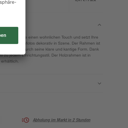
Ihrem Zuhause einen wohnlichen Touch und setzt Ihre
oder Familienfotos dekorativ in Szene. Der Rahmen ist
nd besticht durch seine klare und kantige Form. Dank
si zu jedem Einrichtungsstil. Der Holzrahmen ist in
rhältlich.
Abholung im Markt in 2 Stunden