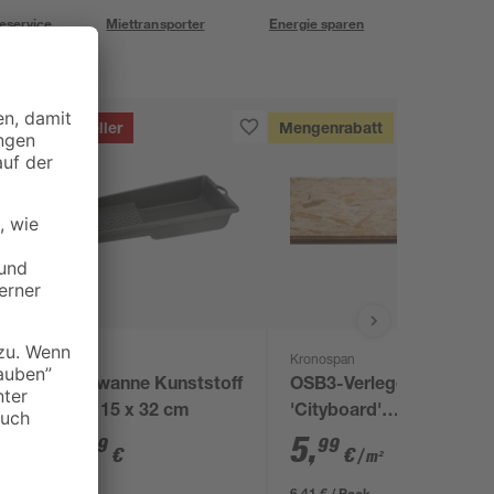
eservice
Miettransporter
Energie sparen
Bestseller
Mengenrabatt
B1
Kronospan
-
Farbwanne Kunststoff
OSB3-Verlegeplatte
4
grau 15 x 32 cm
'Cityboard'
ungeschliffen 1690 x
2
,
5
,
69
99
€
€
/ m²
634 x 12 mm
6,41 € / Pack