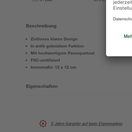
Beschreibung
Zeitloses klares Design
In antik gebeiztem Farbton
Mit hochwertigem Passepartout
FSC-zertifiziert
Innenmaße: 12 x 12 cm
Eigenschaften
5 Jahre Garantie auf toom Eigenmarken