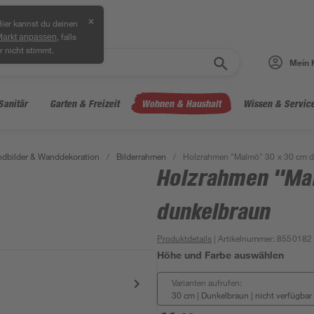
✕
ier kannst du deinen
, falls
Markt anpassen
r nicht stimmt.
Mein 
Sanitär
Garten & Freizeit
Wohnen & Haushalt
Wissen & Servic
dbilder & Wanddekoration
/
Bilderrahmen
/
Holzrahmen "Malmö" 30 x 30 cm d
Holzrahmen "Ma
dunkelbraun
Produktdetails
| Artikelnummer
:
8550182
Höhe und Farbe auswählen
Varianten aufrufen:
30 cm | Dunkelbraun
|
nicht verfügbar