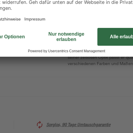
Der Holzrahmen "Malmö" verleiht 
persönlichen Urlaubserinnerungen 
mit einem Passepartout versehen u
seiner zeitlosen Optik passt er qua
verschiedenen Farben und Maßen e
Sorglos, 90 Tage Umtauschgarantie