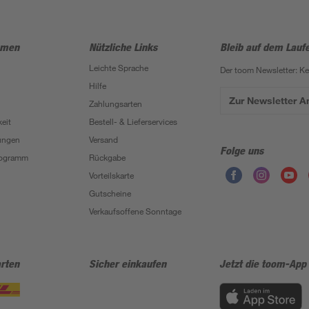
hmen
Nützliche Links
Bleib auf dem Lauf
Leichte Sprache
Der toom Newsletter: K
Hilfe
Zur Newsletter 
Zahlungsarten
eit
Bestell- & Lieferservices
ungen
Versand
Folge uns
Programm
Rückgabe
Vorteilskarte
Gutscheine
Verkaufsoffene Sonntage
rten
Sicher einkaufen
Jetzt die toom-App