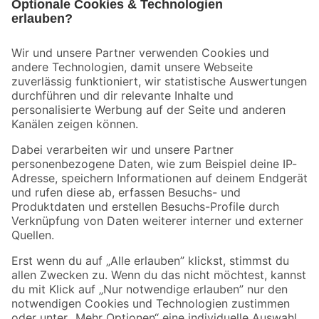
Bleib auf dem Laufenden mit unserem Newsletter
Der toom Newsletter: Keine Angebote und Aktionen mehr verpassen!
Zur Newsletter Anmeldung
Folge uns
Zahlungsarten
Versandarten
Sicher einkaufen
Jetzt die toom-App herunterladen