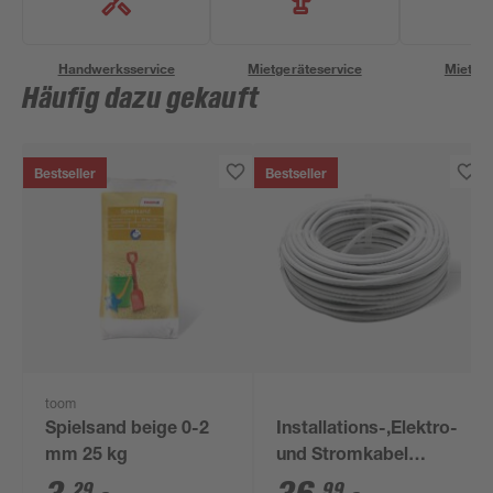
Handwerksservice
Mietgeräteservice
Miettra
Häufig dazu gekauft
Bestseller
Bestseller
toom
Spielsand beige 0-2
Installations-,Elektro-
mm 25 kg
und Stromkabel
NYM-J 3x1,5mm² 50
29
99