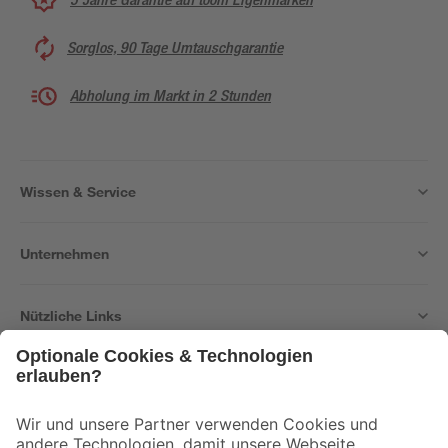
Sorglos, 90 Tage Umtauschgarantie
Abholung im Markt in 2 Stunden
Wissen & Service
Unternehmen
Nützliche Links
Bleib auf dem Laufenden mit unserem Newsletter
Der toom Newsletter: Keine Angebote und Aktionen mehr verpassen!