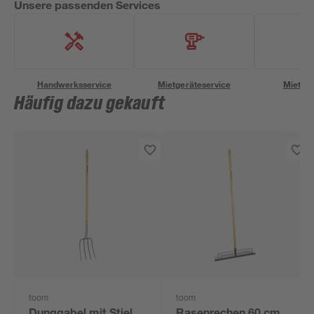
Unsere passenden Services
Handwerksservice
Mietgeräteservice
Miettra
Häufig dazu gekauft
toom
toom