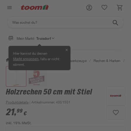
Mein Markt:
Troisdorf
✕
Hier kannst du deinen
, falls er nicht
Markt anpassen
/
Garten & Freizeit
/
Gartenhandwerkzeuge
/
Rechen & Harken
/
Ho
stimmt.
Holzrechen 50 cm mit Stiel
Produktdetails
| Artikelnummer
:
4051551
21
,
99
€
inkl. 19% MwSt.