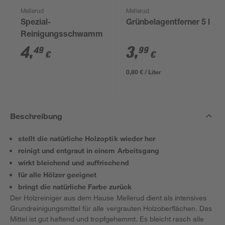
Mellerud
Mellerud
Spezial-
Grünbelagentferner 5 l
Reinigungsschwamm
4
,
3
,
49
99
€
€
0,80 € / Liter
Beschreibung
stellt die natürliche Holzoptik wieder her
reinigt und entgraut in einem Arbeitsgang
wirkt bleichend und auffrischend
für alle Hölzer geeignet
bringt die natürliche Farbe zurück
Der Holzreiniger aus dem Hause Mellerud dient als intensives
Grundreinigungsmittel für alle vergrauten Holzoberflächen. Das
Mittel ist gut haftend und tropfgehemmt. Es bleicht rasch alle