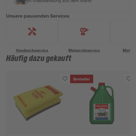
Sofort-Videoberatung aus dem Markt
Unsere passenden Services
Handwerksservice
Mietgeräteservice
Miettra
Häufig dazu gekauft
Bestseller