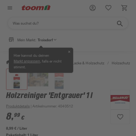
Mein Markt:
Troisdorf
✕
Hier kannst du deinen
, falls er nicht
Markt anpassen
/
Bauen & Renovieren
/
Farben, Lacke & Holzschutz
/
Holzschutz & 
stimmt.
Holzreiniger 'Entgrauer' 1 l
Produktdetails
| Artikelnummer
:
4040512
8
,
99
€
8,99 € / Liter
Paketinhalt:
1 Liter