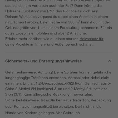
das bei deinem Vorhaben auch der Fall? Dann könnte die
Holzseife 'Evolution' von PNZ das Richtige für dich sein.
Deinem Werkstück verpasst du dabei einen Anstrich in einem
natürlichen Farbton. Eine Fläche von 500 m² kannst du mit der
Gebindegröße von 1 l mit einem Farbauftrag behandeln. Für ein
gutes Ergebnis empfohlen sind aber 2 Anstriche.
Erfahre mehr darüber, wie du einen starken
Holzschutz für
deine Projekte
im Innen- und Außenbereich schaffst.
Sicherheits- und Entsorgungshinweise
Gefahrenhinweise: Achtung! Beim Sprühen können gefährliche
lungengängige Tröpfchen entstehen. Aerosol oder Nebel nicht
einatmen. Enthält 1,2-Benzisothiazol-3(2H)-on; Gemisch aus 5-
Chlor-2-Methyl-2H-Isothiazol-3-on und 2-Methyl-2H-Isothiazol-
3-on (3:1). Kann allergische Reaktionen hervorrufen.
Sicherheitshinweise: Ist ärztlicher Rat erforderlich, Verpackung
oder Kennzeichnungsetikett bereithalten. Darf nicht in die
Hände von Kindern gelangen. Vor Gebrauch