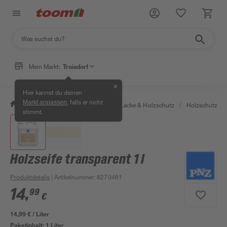
Mein Markt:
Troisdorf
✕
Hier kannst du deinen
, falls er nicht
Markt anpassen
/
Bauen & Renovieren
/
Farben, Lacke & Holzschutz
/
Holzschutz & 
stimmt.
Holzseife transparent 1 l
Produktdetails
| Artikelnummer
:
8270461
14
,
99
€
14,99 € / Liter
Paketinhalt:
1 Liter