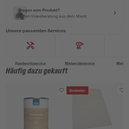
Fragen zum Produkt?
Sofort-Videoberatung aus dem Markt
Unsere passenden Services
Handwerksservice
Mietgeräteservice
Miettra
Häufig dazu gekauft
Bestseller