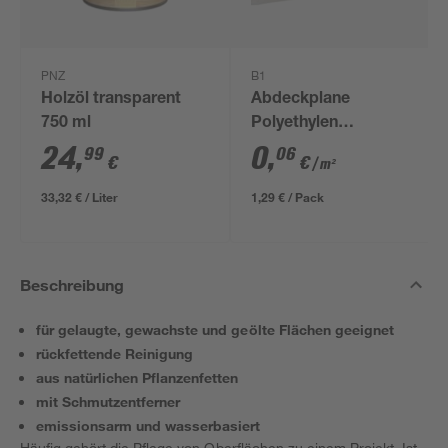
PNZ
B1
Holzöl transparent
Abdeckplane
750 ml
Polyethylen
transparent 4 x 5 m
24
,
0
,
99
06
€
€
/ m²
33,32 € / Liter
1,29 € / Pack
Beschreibung
für gelaugte, gewachste und geölte Flächen geeignet
rückfettende Reinigung
aus natürlichen Pflanzenfetten
mit Schmutzentferner
emissionsarm und wasserbasiert
Häufig gehört die Pflege von Oberflächen zu einem Projekt. Ist