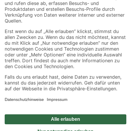
Zahlungsarten
Versandarten
Sicher einkaufen
Jetzt die toom-App herunterladen
Alle Preisangaben in EUR inkl. gesetzl. MwSt.. Die dargestellten Angebote sind unter
Umständen nicht in allen Märkten verfügbar. Die angegebenen Verfügbarkeiten beziehen
sich auf den unter "Mein Markt" ausgewählten toom Baumarkt. Alle Angebote und
Produkte nur solange der Vorrat reicht.
*Paketversand ab 59 € versandkostenfrei, gilt nicht für Artikel mit Speditionsversand, hier
fallen zusätzliche Versandkosten an.
Datenschutz
Privatsphäre
Impressum
AGB
Nutzungsbedingungen
Widerrufsrecht
Vertrag widerrufen