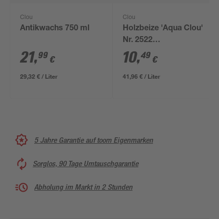
Clou
Clou
Antikwachs 750 ml
Holzbeize 'Aqua Clou'
Nr. 2522
kirschbaumfarben
21
,
10
,
99
49
€
€
250 ml
29,32 € / Liter
41,96 € / Liter
5 Jahre Garantie auf toom Eigenmarken
Sorglos, 90 Tage Umtauschgarantie
Abholung im Markt in 2 Stunden