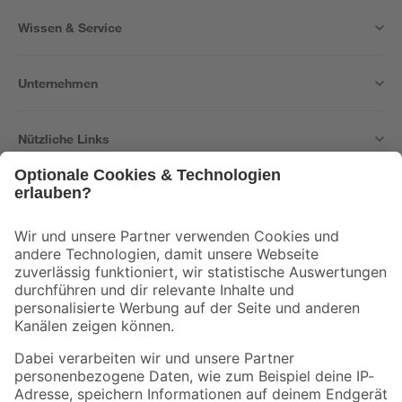
Wissen & Service
Unternehmen
Nützliche Links
Bleib auf dem Laufenden mit unserem Newsletter
Der toom Newsletter: Keine Angebote und Aktionen mehr verpassen!
Zur Newsletter Anmeldung
Folge uns