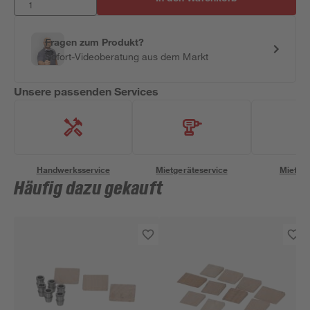
Fragen zum Produkt?
Sofort-Videoberatung aus dem Markt
Unsere passenden Services
Handwerksservice
Mietgeräteservice
Miettra
Häufig dazu gekauft