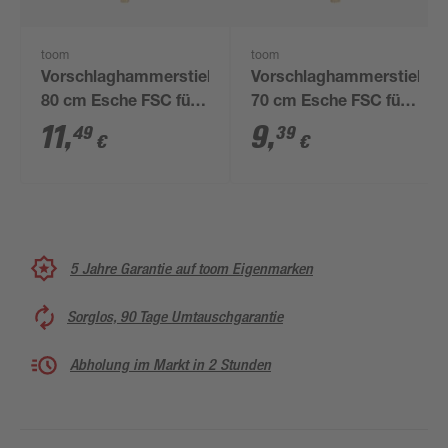
toom
toom
Vorschlaghammerstiel
Vorschlaghammerstiel
80 cm Esche FSC für
70 cm Esche FSC für
bis 5 kg
bis 4 kg
11
,
9
,
49
39
€
€
5 Jahre Garantie auf toom Eigenmarken
Sorglos, 90 Tage Umtauschgarantie
Abholung im Markt in 2 Stunden