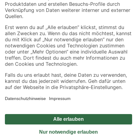
Sicher einkaufen
Jetzt die toom-App herunterladen
Alle Preisangaben in EUR inkl. gesetzl. MwSt.. Die dargestellten Angebote sind unter
Umständen nicht in allen Märkten verfügbar. Die angegebenen Verfügbarkeiten beziehen
sich auf den unter "Mein Markt" ausgewählten toom Baumarkt. Alle Angebote und
Produkte nur solange der Vorrat reicht.
*Paketversand ab 59 € versandkostenfrei, gilt nicht für Artikel mit Speditionsversand, hier
fallen zusätzliche Versandkosten an.
Datenschutz
Privatsphäre
Impressum
AGB
Nutzungsbedingungen
Widerrufsrecht
Vertrag widerrufen
Barrierefreiheit