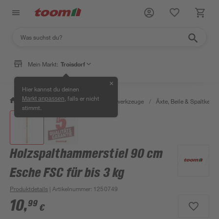
Mein Markt:
Troisdorf
✕
Hier kannst du deinen
, falls er nicht
Markt anpassen
/
Werkstatt & Maschinen
/
Handwerkzeuge
/
Äxte, Beile & Spaltkeile
stimmt.
Holzspalthammerstiel 90 cm
Esche FSC für bis 3 kg
Produktdetails
| Artikelnummer
:
1250749
10
,
99
€