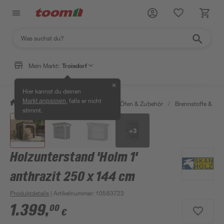
Mein Markt:
Troisdorf
✕
Hier kannst du deinen
, falls er nicht
Markt anpassen
/
Bauen & Renovieren
/
Kamine, Öfen & Zubehör
/
Brennstoffe & La
stimmt.
+
3
Holzunterstand 'Holm 1'
anthrazit 250 x 144 cm
Produktdetails
| Artikelnummer
:
10563723
1.399
,
00
€