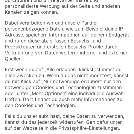
Folge uns
Zahlungsarten
Versandarten
Sicher einkaufen
Jetzt die toom-App herunterladen
Alle Preisangaben in EUR inkl. gesetzl. MwSt.. Die dargestellten Angebote sind unter
Umständen nicht in allen Märkten verfügbar. Die angegebenen Verfügbarkeiten beziehen
sich auf den unter "Mein Markt" ausgewählten toom Baumarkt. Alle Angebote und