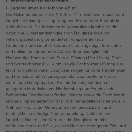
freistehender Holzunterstand
Lagervolumen für Holz von 4,5 m³
Der Holzunterstand 'Holm 1' 250 x 144 cm ist eine robuste und
langlebige Lösung zur Lagerung von Brenn- oder Bauholz im
Außenbereich. Die freistehende Konstruktion kombiniert die
natürliche Widerstandsfähigkeit von Douglasienholz mit
witterungsbeständig behandelten Komponenten aus
Fichtenholz und bietet dir dadurch eine langlebige, formstabile
und optisch ansprechende Aufbewahrungsmöglichkeit.
Hochwertige Konstruktion: Stabile Pfosten (12 x 12 cm), Dach-
und Sparrenhölzer (6 x 14 cm) sowie Dachbretter (19 mm) aus
technisch getrockneter Douglasie sorgen für hohe Tragfähigkeit
und Formstabilität. Witterungsschutz: Dachbretter inklusive
einer Lage Dachpappe zur Ersteindeckung schützen die
gelagerten Materialien vor Niederschlag und Feuchtigkeit.
Behandelte Oberflächen: Boden, Wände sowie die Dachblende
sind aus imprägniertem und farblich behandelten Fichtenholz in
Anthrazit – so ist der Unterstand direkt einsatzbereit und
benötigt keine sofortige Nachbehandlung. Natürlich und
langlebig: Das rötliche Kernholz der Douglasie enthält
natürliche Harze und Öle, die das Holz resistent gegen Pilz- und
Insektenbefall machen. Unbehandelte Douglasie entwickelt mit