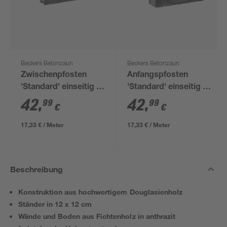
Beckers Betonzaun
Beckers Betonzaun
Zwischenpfosten
Anfangspfosten
'Standard' einseitig 11
'Standard' einseitig 11
x 11 x 248 cm grau
x 11 x 248 cm grau
42
,
42
,
99
99
€
€
17,33 € / Meter
17,33 € / Meter
Beschreibung
Konstruktion aus hochwertigem Douglasienholz
Ständer in 12 x 12 cm
Wände und Boden aus Fichtenholz in anthrazit