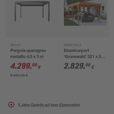
Biohort
SKAN HOLZ
Pergola quarzgrau
Einzelcarport
metallic 4,5 x 3 m
'Grunewald' 321 x 554
cm eichefarben mit
4.299
,
2.829
,
00
00
€
€
Aluminiumdach
5.499,00 €
5 Jahre Garantie auf toom Eigenmarken