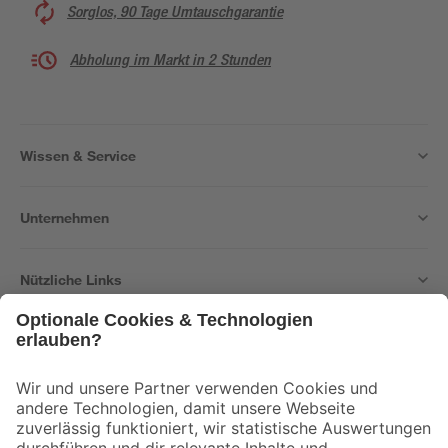
Sorglos, 90 Tage Umtauschgarantie
Abholung im Markt in 2 Stunden
Wissen & Service
Unternehmen
Nützliche Links
Bleib auf dem Laufenden mit unserem Newsletter
Der toom Newsletter: Keine Angebote und Aktionen mehr verpassen!
Zur Newsletter Anmeldung