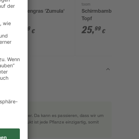
toom
toom
f
Katzengras 'Zumula'
Schirmbambus 23 cm
Topf
2
,
25
,
99
99
€
€
rekt beim Gärtner. Da kann es passieren, dass wir um
s Naturprodukt ist jede Pflanze einzigartig, somit