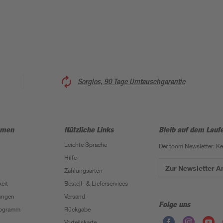
Sorglos, 90 Tage Umtauschgarantie
hmen
Nützliche Links
Bleib auf dem Lauf
Leichte Sprache
Der toom Newsletter: K
Hilfe
Zur Newsletter 
Zahlungsarten
eit
Bestell- & Lieferservices
ungen
Versand
Folge uns
Programm
Rückgabe
Vorteilskarte