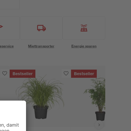
eservice
Miettransporter
Energie sparen
Bestseller
Bestseller