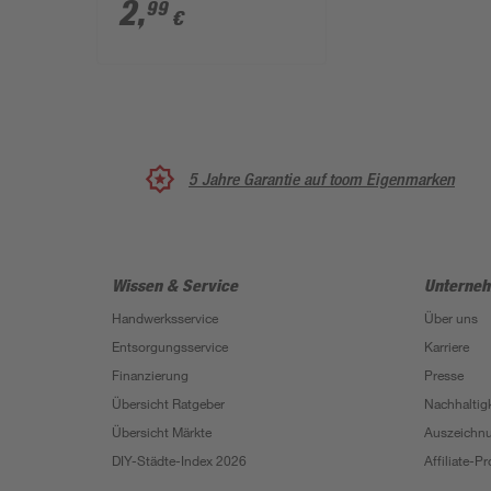
10,5 cm Topf
2
,
99
€
5 Jahre Garantie auf toom Eigenmarken
Wissen & Service
Unterne
Handwerksservice
Über uns
Entsorgungsservice
Karriere
Finanzierung
Presse
Übersicht Ratgeber
Nachhaltigk
Übersicht Märkte
Auszeichn
DIY-Städte-Index 2026
Affiliate-