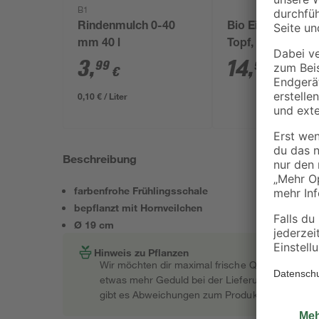
B1
Rindenmulch 0-40
Bio Eisenkraut, 
mm 40 l
Topf, 3er-Set
3
,
14
,
99
99
€
€
0,10 € / Liter
Beschreibung
farbenfrohe Frühlingsschale
bepflanzt mit Hornveilchen
Ø 19 cm
Hinweis zu Pflanzen
Wir möchten dir maximal frische Qualität garant
etwas mehr Geduld bei der Lieferung bitten müss
gibt es Abweichungen zum Produktfoto.