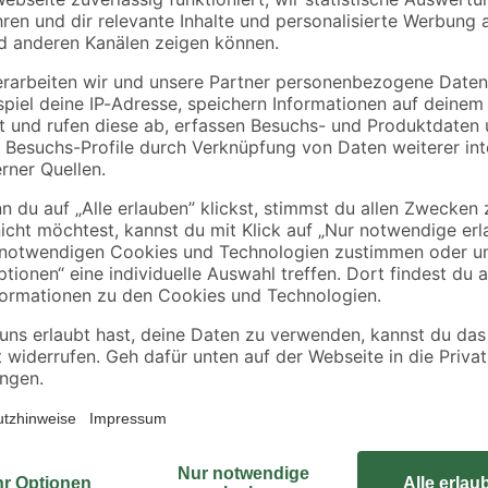
toom
toom
9 cm
Herbstpflanzen-Mix
Rosmarin 12 cm Top
'Purfleur' 6er-Tray
8
,
2
,
99
49
€
€
ieren. Deswegen ordern wir deine Pflanze erst nach der Bestellung di
en. So kannst du dich über eine frische und gesunde Pflanze freuen! Al