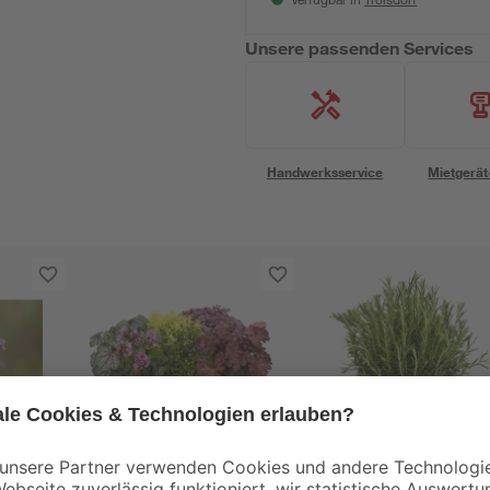
Verfügbar in
Unsere passenden Services
Handwerksservice
Mietgerät