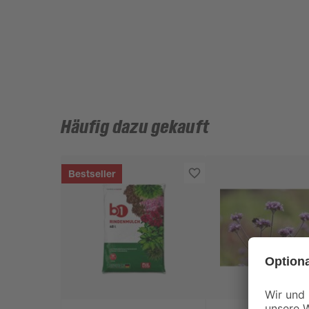
Häufig dazu gekauft
Bestseller