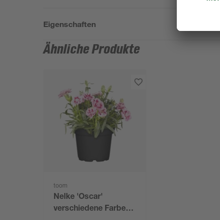
Eigenschaften
Ähnliche Produkte
toom
Nelke 'Oscar'
verschiedene Farben