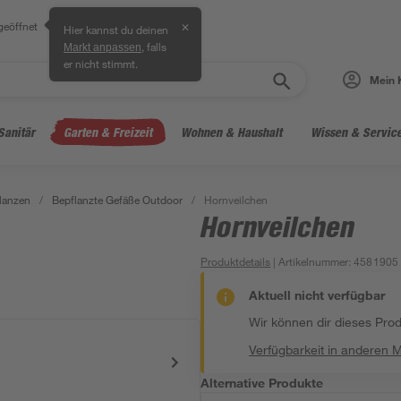
geöffnet
✕
Hier kannst du deinen
, falls
Markt anpassen
er nicht stimmt.
Mein 
Sanitär
Garten & Freizeit
Wohnen & Haushalt
Wissen & Servic
lanzen
/
Bepflanzte Gefäße Outdoor
/
Hornveilchen
Hornveilchen
Produktdetails
| Artikelnummer
:
4581905
Aktuell nicht verfügbar
Wir können dir dieses Produ
Verfügbarkeit in anderen 
Alternative Produkte