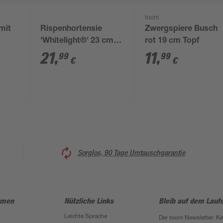
toom
mit
Rispenhortensie
Zwergspiere Busch
'Whitelight®' 23 cm
rot 19 cm Topf
rben
Topf
21
,
11
,
99
99
€
€
Sorglos, 90 Tage Umtauschgarantie
hmen
Nützliche Links
Bleib auf dem Lauf
Leichte Sprache
Der toom Newsletter: K