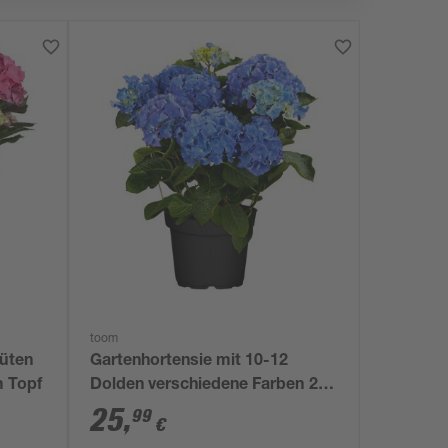
toom
lüten
Gartenhortensie mit 10-12
m Topf
Dolden verschiedene Farben 23
cm Topf
25
,
99
€