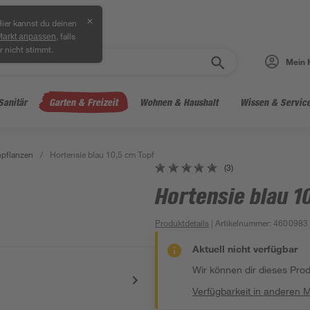
✕
ier kannst du deinen
, falls
Markt anpassen
r nicht stimmt.
Mein 
Sanitär
Garten & Freizeit
Wohnen & Haushalt
Wissen & Servic
hpflanzen
/
Hortensie blau 10,5 cm Topf
(3)
Hortensie blau 1
Produktdetails
| Artikelnummer
:
4600983
Aktuell nicht verfügbar
Wir können dir dieses Produ
Verfügbarkeit in anderen 