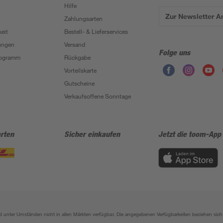
Hilfe
Zur Newsletter 
Zahlungsarten
eit
Bestell- & Lieferservices
ungen
Versand
Folge uns
Programm
Rückgabe
Vorteilskarte
Gutscheine
Verkaufsoffene Sonntage
rten
Sicher einkaufen
Jetzt die toom-App
sind unter Umständen nicht in allen Märkten verfügbar. Die angegebenen Verfügbarkeiten beziehen s