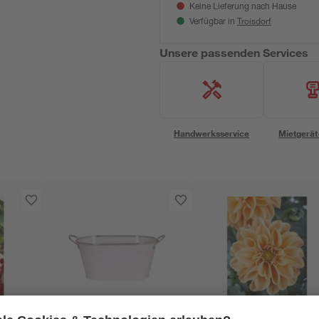
Keine Lieferung nach Hause
Troisdorf
Verfügbar in
Unsere passenden Services
Handwerksservice
Mietgerät