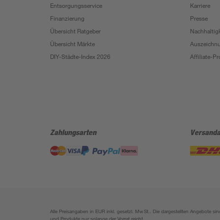
Entsorgungsservice
Karriere
Finanzierung
Presse
Übersicht Ratgeber
Nachhaltigk
Übersicht Märkte
Auszeichn
DIY-Städte-Index 2026
Affiliate-
Zahlungsarten
Versanda
Alle Preisangaben in EUR inkl. gesetzl. MwSt.. Die dargestellten Angebote 
und Produkte nur solange der Vorrat reicht.