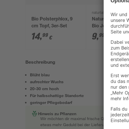
naturtalent by toom
Bio Polsterphlox, 9
Naturtalent by 
cm Topf, 3er-Set
Bio Johannisbee
'Rovada', Busch 
14
,
9
,
99
99
€
€
cm Topf
Beschreibung
Blüht blau
aufrechter Wuchs
20-30 cm hoch
Für halbschattige Standorte
geringer Pflegebedarf
Hinweis zu Pflanzen
Wir möchten dir maximal frische Qualität garant
etwas mehr Geduld bei der Lieferung bitten müss