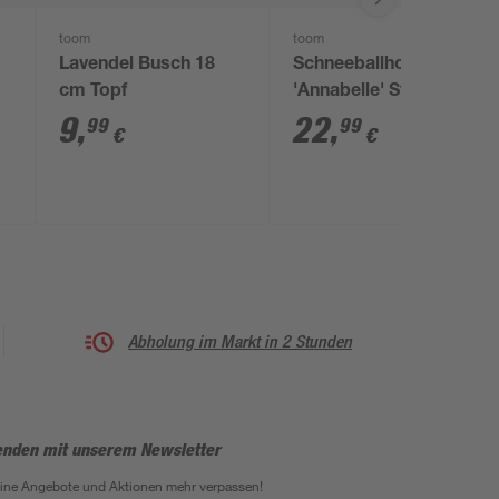
toom
toom
Lavendel Busch 18
Schneeballhortensie
cm Topf
'Annabelle' Strauch 19
cm Topf
9
,
22
,
99
99
€
€
Abholung im Markt in 2 Stunden
enden mit unserem Newsletter
eine Angebote und Aktionen mehr verpassen!