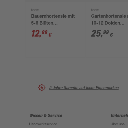
toom
toom
Bauernhortensie mit
Gartenhortensie 
5-6 Blüten
10-12 Dolden
verschiedene Farben
verschiedene Fa
12
,
25
,
99
99
€
€
19 cm Topf
23 cm Topf
5 Jahre Garantie auf toom Eigenmarken
Wissen & Service
Unterne
Handwerksservice
Über uns