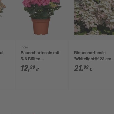
toom
al
Bauernhortensie mit
Rispenhortensie
5-6 Blüten
'Whitelight®' 23 cm
rben
verschiedene Farben
Topf
12
,
21
,
99
99
€
€
19 cm Topf