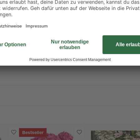
Violett und bietet auf diese Weise 
anhält. Aufgrund der besonderen Fe
gut als Schnittblume für den Wohn
ieren. Deswegen ordern wir deine Pflanze erst nach der Bestellung di
en. So kannst du dich über eine frische und gesunde Pflanze freuen! Al
Bestseller