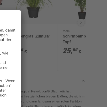
toom
toom
Katzengras 'Zumula'
Schirmbambus 23 cm
Topf
2
,
25
,
99
99
€
€
acrophylla
'Magical Revolution® Blau' wächst
öffnet im Juni ihre zierlichen blauen Blüten, die sich im
ich verfärben und dann langsam einen roten Farbton
'Magical Revolution® Blau' dann schließlich in tiefem