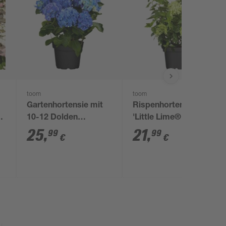
toom
toom
Gartenhortensie mit
Rispenhortensie
10-12 Dolden
'Little Lime®'
verschiedene Farben
grün/rosa 23 cm Topf
25
,
21
,
99
99
€
€
23 cm Topf