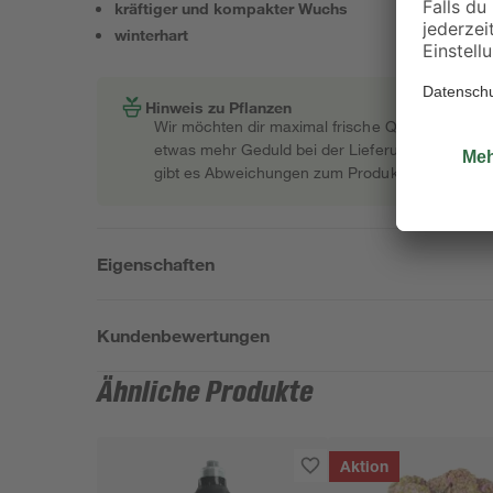
kräftiger und kompakter Wuchs
winterhart
Hinweis zu Pflanzen
Wir möchten dir maximal frische Qualität garant
etwas mehr Geduld bei der Lieferung bitten müss
gibt es Abweichungen zum Produktfoto.
Eigenschaften
Kundenbewertungen
Ähnliche Produkte
Aktion