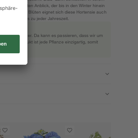
einen fulminanten Anblick, der bis in den Winter hinein
stigkeit ihrer Blüten eignet sich diese Hortensie auch
raum - und das zu jeder Jahreszeit.
rekt beim Gärtner. Da kann es passieren, dass wir um
s Naturprodukt ist jede Pflanze einzigartig, somit