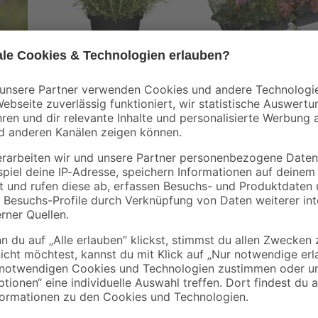
toom
toom
9 cm
Rosmarin 12 cm Topf
Herbstpflanzen-Mix
'Purfleur' 6er-Tray
2
,
8
,
49
99
€
€
Die Bauernhortensie
Hydrangea m
besonders kompakt und robust. Sie 
en
Laufe des Sommers zunächst grünl
annehmen. Im Herbst leuchtet die 