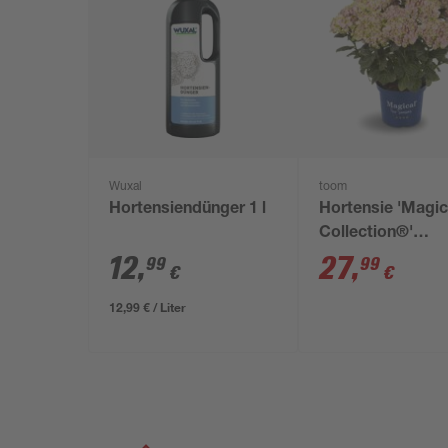
Wuxal
toom
Hortensiendünger 1 l
Hortensie 'Magic
Collection®'
verschiedene Fa
12
,
27
,
99
99
€
€
23 cm Topf
12,99 € / Liter