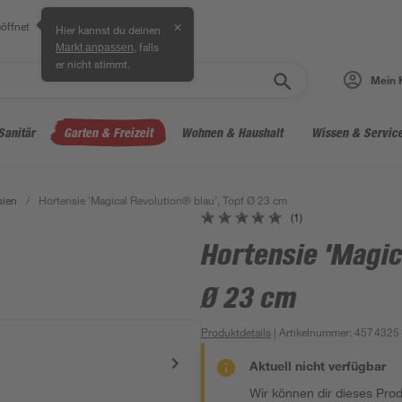
öffnet
✕
Hier kannst du deinen
, falls
Markt anpassen
er nicht stimmt.
Mein 
Sanitär
Garten & Freizeit
Wohnen & Haushalt
Wissen & Servic
sien
/
Hortensie 'Magical Revolution® blau', Topf Ø 23 cm
(1)
Hortensie 'Magic
Ø 23 cm
Produktdetails
| Artikelnummer
:
4574325
Aktuell nicht verfügbar
Wir können dir dieses Produ