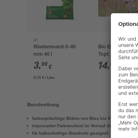
B1
Rindenmulch 0-40
Bio Eisenkraut, 
mm 40 l
Topf, 3er-Set
3
,
14
,
99
99
€
€
0,10 € / Liter
Beschreibung
farbenprächtige Blüten von Blau bis Violett
imposanter Farbwechsel im Verlauf der Jahreszeit
für halbschattige Standorte geeignet