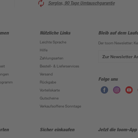
Sorglos, 90 Tage Umtauschgarantie
hmen
Nützliche Links
Bleib auf dem Lauf
Leichte Sprache
Der toom Newsletter: K
Hilfe
Zur Newsletter 
Zahlungsarten
eit
Bestell- & Lieferservices
ungen
Versand
Folge uns
Programm
Rückgabe
Vorteilskarte
Gutscheine
Verkaufsoffene Sonntage
rten
Sicher einkaufen
Jetzt die toom-App