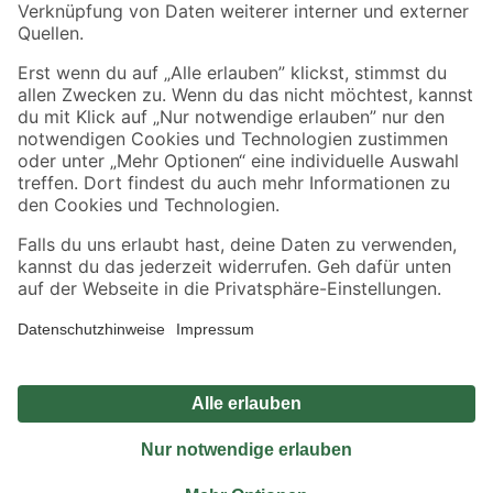
Sicher einkaufen
Jetzt die toom-App herunterladen
Alle Preisangaben in EUR inkl. gesetzl. MwSt.. Die dargestellten Angebote sind unter
Umständen nicht in allen Märkten verfügbar. Die angegebenen Verfügbarkeiten beziehen
sich auf den unter "Mein Markt" ausgewählten toom Baumarkt. Alle Angebote und
Produkte nur solange der Vorrat reicht.
*Paketversand ab 59 € versandkostenfrei, gilt nicht für Artikel mit Speditionsversand, hier
fallen zusätzliche Versandkosten an.
Datenschutz
Privatsphäre
Impressum
AGB
Nutzungsbedingungen
Widerrufsrecht
Vertrag widerrufen
Barrierefreiheit