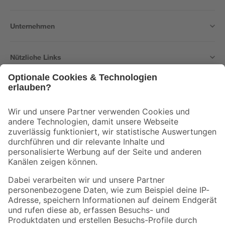
Unternehmen
Nützliche Links
Bleib auf dem Laufenden mit unserem Newsletter
Der toom Newsletter: Keine Angebote und Aktionen mehr verpassen!
Zur Newsletter Anmeldung
Folge uns
Zahlungsarten
Versandarten