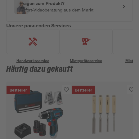
Fragen zum Produkt?
Sofort-Videoberatung aus dem Markt
Unsere passenden Services
Handwerksservice
Mietgeräteservice
Miettra
Häufig dazu gekauft
Bestseller
Bestseller