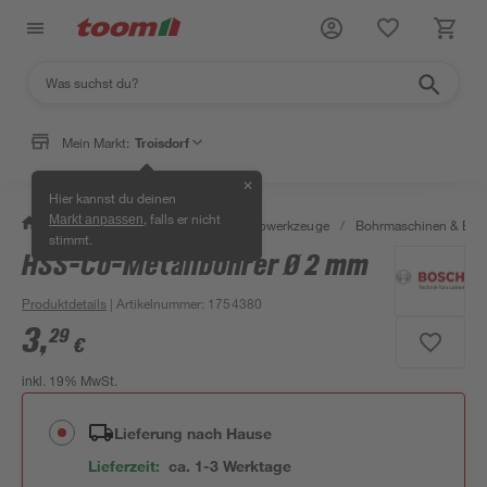
Mein Markt:
Troisdorf
✕
Hier kannst du deinen
, falls er nicht
Markt anpassen
/
Werkstatt & Maschinen
/
Elektrowerkzeuge
/
Bohrmaschinen & Boh
stimmt.
HSS-Co-Metallbohrer Ø 2 mm
Produktdetails
| Artikelnummer
:
1754380
3
,
29
€
inkl. 19% MwSt.
Lieferung nach Hause
Lieferzeit:
ca. 1-3 Werktage