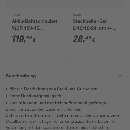
Bosch
toom
Akku-Bohrschrauber
Stechbeitel-Set
'GSR 12V-15
8/13/18/24 mm 4-
Professional' mit 2
teilig
119
,
28
,
99
49
€
€
Akkus, Tasche und
Zubehörset
Beschreibung
für die Bearbeitung von Stahl und Gusseisen
hohe Rundlaufgenauigkeit
aus robustem und rostfreiem Edelstahl gerfertigt
Bosch gehört zu den Experten unter den
Bohrmaschinenherstellern. Daher ist auch der bronzefarbene
Metallbohrer der richtige Helfer für präzise Bohrarbeiten. In
Verbindung mit dem passenden Bohrer müssen Sie Ihre