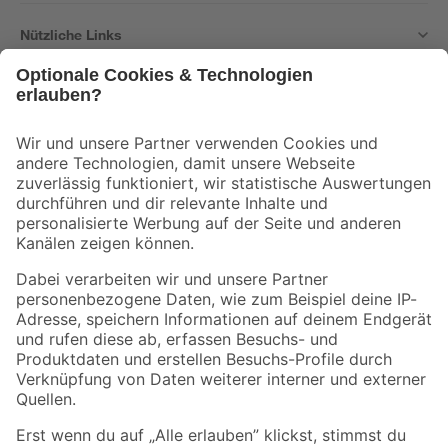
Nützliche Links
Bleib auf dem Laufenden mit unserem Newsletter
Der toom Newsletter: Keine Angebote und Aktionen mehr verpassen!
Zur Newsletter Anmeldung
Folge uns
Zahlungsarten
Versandarten
Sicher einkaufen