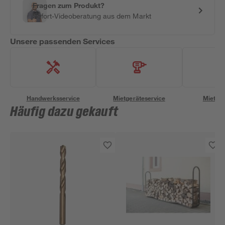
Fragen zum Produkt?
Sofort-Videoberatung aus dem Markt
Unsere passenden Services
Handwerksservice
Mietgeräteservice
Miettra
Häufig dazu gekauft