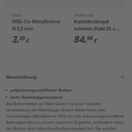
Bosch
ShelterLogic
HSS-Co-Metallbohrer
Kaminholzregal
Ø 2,5 mm
schwarz Stahl 25 x
244 x 99 cm
3
,
84
,
29
99
€
€
Beschreibung
präzisionsgeschliffener Bohrer
hohe Rundlaufgenauigkeit
Bei Bohrarbeiten an Stahl bedarf es einer robusten
Verarbeitung der Werkzeuge. Bosch bietet Ihnen den
hochwertigen Metallbohrer HSS-Co. Die präzisionsgeschliffene
Bohrspitze führt zu einem sauberen Ergebnis. Außerdem weist
der Bohrer eine hohe Rundlaufgenauigkeit auf. Sie werden