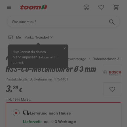
Mein Markt:
Troisdorf
✕
Hier kannst du deinen
, falls er nicht
Markt anpassen
/
Werkstatt & Maschinen
/
Elektrowerkzeuge
/
Bohrmaschinen & Boh
stimmt.
HSS-Co-Metallbohrer Ø 3 mm
Produktdetails
| Artikelnummer
:
1754401
3
,
29
€
inkl. 19% MwSt.
Lieferung nach Hause
Lieferzeit:
ca. 1-3 Werktage