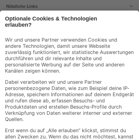
Nützliche Links
Bleib auf dem Laufenden mit unserem Newsletter
Der toom Newsletter: Keine Angebote und Aktionen mehr verpassen!
Zur Newsletter Anmeldung
Folge uns
Zahlungsarten
Versandarten
Sicher einkaufen