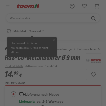
Mein Markt:
Troisdorf
✕
Hier kannst du deinen
, falls er nicht
Markt anpassen
/
Werkstatt & Maschinen
/
Elektrowerkzeuge
/
Bohrmaschinen & Boh
stimmt.
HSS-Co-Metallbohrer Ø 9 mm
Produktdetails
| Artikelnummer
:
1754764
14
,
99
€
inkl. 19% MwSt.
Lieferung nach Hause
Lieferzeit:
ca. 2-3 Werktage