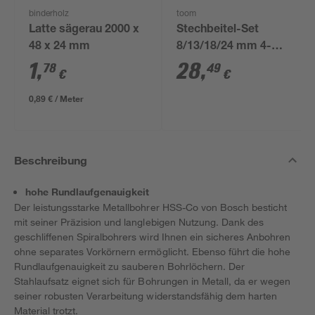
binderholz
toom
Latte sägerau 2000 x
Stechbeitel-Set
48 x 24 mm
8/13/18/24 mm 4-
teilig
1
,
28
,
78
49
€
€
0,89 € / Meter
Beschreibung
hohe Rundlaufgenauigkeit
Der leistungsstarke Metallbohrer HSS-Co von Bosch besticht
mit seiner Präzision und langlebigen Nutzung. Dank des
geschliffenen Spiralbohrers wird Ihnen ein sicheres Anbohren
ohne separates Vorkörnern ermöglicht. Ebenso führt die hohe
Rundlaufgenauigkeit zu sauberen Bohrlöchern. Der
Stahlaufsatz eignet sich für Bohrungen in Metall, da er wegen
seiner robusten Verarbeitung widerstandsfähig dem harten
Material trotzt.