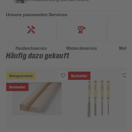
Unsere passenden Services
Handwerksservice
Mietgeräteservice
Miettra
Häufig dazu gekauft
Mengenrabatt
Bestseller
Bestseller