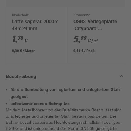
binderholz
Kronospan
Latte sägerau 2000 x
OSB3-Verlegeplatte
48 x 24 mm
'Cityboard'
ungeschliffen 1690 x
1
,
5
,
78
99
€
€
/ m²
634 x 12 mm
0,89 € / Meter
6,41 € / Pack
Beschreibung
für die Bearbeitung von legiertem und unlegiertem Stahl
geeignet
selbstzentrierende Bohrspitze
Mit dem Metallbohrer von der Qualitätsmarke Bosch lässt sich
u. a. legierter und unlegierter Stahl bestens bearbeiten. Der
Bohrer besteht dabei aus Hochleistungsschnellstahl des Typs
HSS-G und ist entsprechend der Norm DIN 338 gefertigt. Er