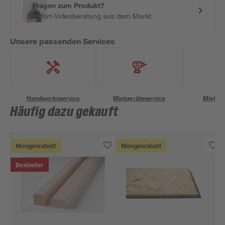
Fragen zum Produkt?
Sofort-Videoberatung aus dem Markt
Unsere passenden Services
Handwerksservice
Mietgeräteservice
Miettra
Häufig dazu gekauft
Mengenrabatt
Mengenrabatt
Bestseller