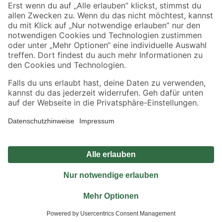
Sicher einkaufen
Jetzt die toom-App herunterladen
Alle Preisangaben in EUR inkl. gesetzl. MwSt.. Die dargestellten Angebote sind unter
Umständen nicht in allen Märkten verfügbar. Die angegebenen Verfügbarkeiten beziehen
sich auf den unter "Mein Markt" ausgewählten toom Baumarkt. Alle Angebote und
Produkte nur solange der Vorrat reicht.
*Paketversand ab 59 € versandkostenfrei, gilt nicht für Artikel mit Speditionsversand, hier
fallen zusätzliche Versandkosten an.
Datenschutz
Privatsphäre
Impressum
AGB
Nutzungsbedingungen
Widerrufsrecht
Vertrag widerrufen
Barrierefreiheit
© 2026 toom Baumarkt GmbH