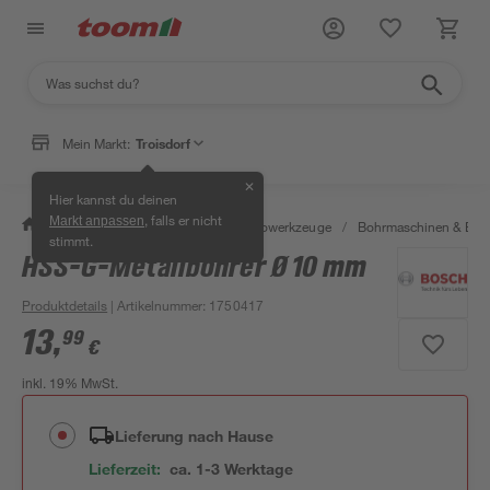
Mein Markt:
Troisdorf
✕
Hier kannst du deinen
, falls er nicht
Markt anpassen
/
Werkstatt & Maschinen
/
Elektrowerkzeuge
/
Bohrmaschinen & Boh
stimmt.
HSS-G-Metallbohrer Ø 10 mm
Produktdetails
| Artikelnummer
:
1750417
13
,
99
€
inkl. 19% MwSt.
Lieferung nach Hause
Lieferzeit:
ca. 1-3 Werktage