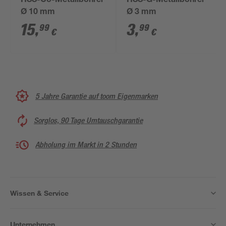
HSS-Co-Metallbohrer
HSS-G-Metallbohrer
Ø 10 mm
Ø 3 mm
15
,
3
,
99
99
€
€
5 Jahre Garantie auf toom Eigenmarken
Sorglos, 90 Tage Umtauschgarantie
Abholung im Markt in 2 Stunden
Wissen & Service
Unternehmen