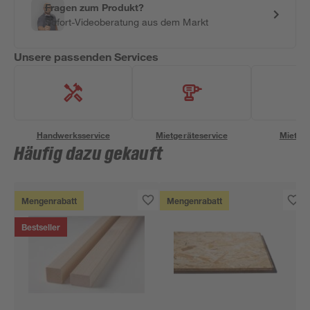
Fragen zum Produkt?
Sofort-Videoberatung aus dem Markt
Unsere passenden Services
Handwerksservice
Mietgeräteservice
Miettra
Häufig dazu gekauft
Mengenrabatt
Mengenrabatt
Bestseller