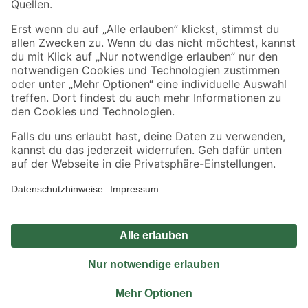
Sicher einkaufen
Jetzt die toom-App herunterladen
Alle Preisangaben in EUR inkl. gesetzl. MwSt.. Die dargestellten Angebote sind unter
Umständen nicht in allen Märkten verfügbar. Die angegebenen Verfügbarkeiten beziehen
sich auf den unter "Mein Markt" ausgewählten toom Baumarkt. Alle Angebote und
Produkte nur solange der Vorrat reicht.
*Paketversand ab 59 € versandkostenfrei, gilt nicht für Artikel mit Speditionsversand, hier
fallen zusätzliche Versandkosten an.
Datenschutz
Privatsphäre
Impressum
AGB
Nutzungsbedingungen
Widerrufsrecht
Vertrag widerrufen
Barrierefreiheit
© 2026 toom Baumarkt GmbH