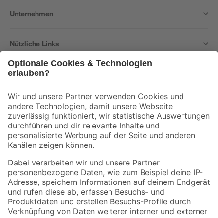
Unternehmen
Nützliche Links
Bleib auf dem Laufenden mit unserem Newsletter
Der toom Newsletter: Keine Angebote und Aktionen mehr verpassen!
Zur Newsletter Anmeldung
Folge uns
Zahlungsarten
Versandarten