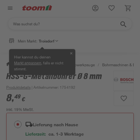
Mein Markt:
Troisdorf
✕
Hier kannst du deinen
, falls er nicht
Markt anpassen
/
Werkstatt & Maschinen
/
Elektrowerkzeuge
/
Bohrmaschinen & Boh
stimmt.
HSS-G-Metallbohrer Ø 8 mm
Produktdetails
| Artikelnummer
:
1754192
8
,
49
€
inkl. 19% MwSt.
Lieferung nach Hause
Lieferzeit:
ca. 1-3 Werktage