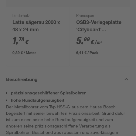
binderholz
Kronospan
Latte sägerau 2000 x
OSB3-Verlegeplatte
48 x 24 mm
'Cityboard'
ungeschliffen 1690 x
1
,
5
,
78
99
€
€
/ m²
634 x 12 mm
0,89 € / Meter
6,41 € / Pack
Beschreibung
präzisionsgeschliffener Spiralbohrer
hohe Rundlaufgenauigkeit
Der Metallbohrer vom Typ HSS-G aus dem Hause Bosch
begeistert mit seiner bewährten Präzisionsarbeit. Grund dafür
ist zum einen seine hohe Rundlaufgenauigkeit und zum
anderen seine präzisionsgeschliffene Verarbeitung als
Spiralbohrer. Bestehend aus robustem und zuverlässigem