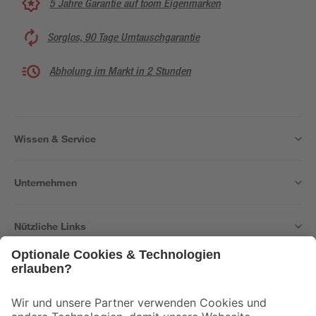
5 Jahre Garantie auf toom Eigenmarken
Sorglos, 90 Tage Umtauschgarantie
Abholung im Markt in 2 Stunden
Wissen & Service
Unternehmen
Nützliche Links
Bleib auf dem Laufenden mit unserem Newsletter
Der toom Newsletter: Keine Angebote und Aktionen mehr verpassen!