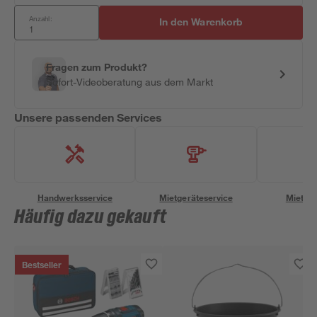
Anzahl:
In den Warenkorb
Fragen zum Produkt?
Sofort-Videoberatung aus dem Markt
Unsere passenden Services
Handwerksservice
Mietgeräteservice
Miettra
Häufig dazu gekauft
Bestseller