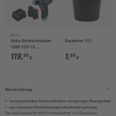
Bosch
Akku-Bohrschrauber
Baueimer 12 l
'GSR 12V-15
Professional' mit 2
119
,
1
,
99
69
€
€
Akkus, Tasche und
Zubehörset
Beschreibung
leistungsstarker Universalbohrer mit geringer Bruchgefahr
aus robustem Hochleistungsschnellstahl gefertigt
Der leistungsstarke HSS-R-Metallbohrer von Bosch aus