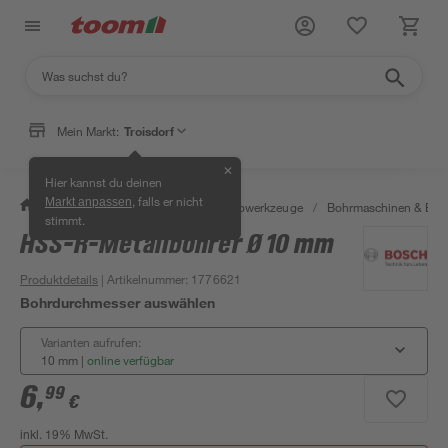
Mein Markt:
Troisdorf
✕
Hier kannst du deinen
, falls er nicht
Markt anpassen
/
Werkstatt & Maschinen
/
Elektrowerkzeuge
/
Bohrmaschinen & Boh
stimmt.
HSS-R-Metallbohrer Ø 10 mm
Produktdetails
| Artikelnummer
:
1776621
Bohrdurchmesser auswählen
Varianten aufrufen:
10 mm
|
online verfügbar
6
,
99
€
inkl. 19% MwSt.