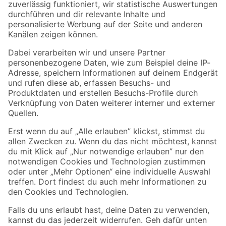
Zur Newsletter Anmeldung
Folge uns
Zahlungsarten
Versandarten
Sicher einkaufen
Jetzt die toom-App herunterladen
Alle Preisangaben in EUR inkl. gesetzl. MwSt.. Die dargestellten Angebote sind unter