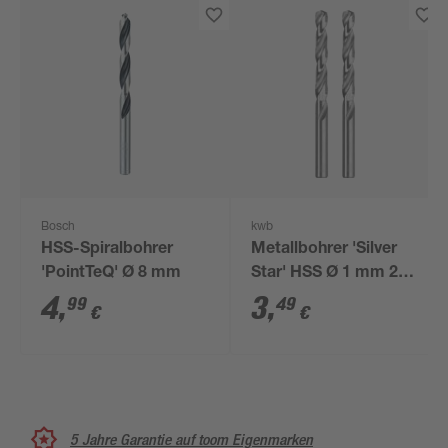
Bosch
kwb
HSS-Spiralbohrer
Metallbohrer 'Silver
'PointTeQ' Ø 8 mm
Star' HSS Ø 1 mm 2
Stück
4
,
3
,
99
49
€
€
5 Jahre Garantie auf toom Eigenmarken