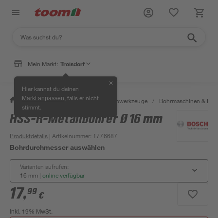
Mein Markt:
Troisdorf
✕
Hier kannst du deinen
, falls er nicht
Markt anpassen
/
Werkstatt & Maschinen
/
Elektrowerkzeuge
/
Bohrmaschinen & Boh
stimmt.
HSS-R-Metallbohrer Ø 16 mm
Produktdetails
| Artikelnummer
:
1776687
Bohrdurchmesser auswählen
Varianten aufrufen:
16 mm
|
online verfügbar
17
,
99
€
inkl. 19% MwSt.