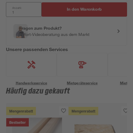
Anzahl:
In den Warenkorb
Fragen zum Produkt?
Sofort-Videoberatung aus dem Markt
Unsere passenden Services
Handwerksservice
Mietgeräteservice
Miettra
Häufig dazu gekauft
Mengenrabatt
Mengenrabatt
Bestseller