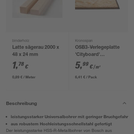
binderholz
Kronospan
Latte sägerau 2000 x
OSB3-Verlegeplatte
48 x 24 mm
'Cityboard'
ungeschliffen 1690 x
1
,
5
,
78
99
€
€
/ m²
634 x 12 mm
0,89 € / Meter
6,41 € / Pack
Beschreibung
leistungsstarker Universalbohrer mit geringer Bruchgefahr
aus robustem Hochleistungsschnellstahl gefertigt
Der leistungsstarke HSS-R-Metallbohrer von Bosch aus