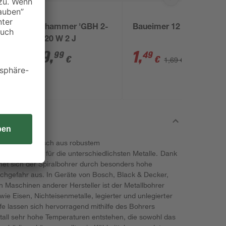
Bosch
Bohrhammer 'GBH 2-
Baueimer 12 l
21' 720 W 2 J
109
,
1
,
99
49
€
€
1,69 €
bohrer von Bosch aus robustem
rsell geeignet für die unterschiedlichsten Metalle. Dank
net sich der Spiralbohrer durch besonders hohe
ruchgefahr aus. In Geräte von Bosch, Black & Decker,
in Maschinen anderer Hersteller ist der Metallbohrer
wie Eisen, Nichteisenmetalle, legierter und unlegierter
fe lassen sich hervorragend mithilfe des Bohrers
tall sehr hohe Temperaturen entstehen, die sowohl das