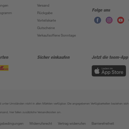
ungen
Versand
Folge uns
Programm
Rückgabe
Vorteilskarte
Gutscheine
Verkaufsoffene Sonntage
rten
Sicher einkaufen
Jetzt die toom-App
sind unter Umständen nicht in allen Märkten verfügbar. Die angegebenen Verfügbarkeiten beziehen s
ersand, hier fallen zusätzliche Versandkosten an.
gsbedingungen
Widerrufsrecht
Vertrag widerrufen
Barrierefreiheit