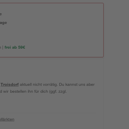
e
tage
 |
frei ab 59€
t
Troisdorf
aktuell nicht vorrätig. Du kannst uns aber
wir bestellen ihn für dich (ggf. zzgl.
 Märkten