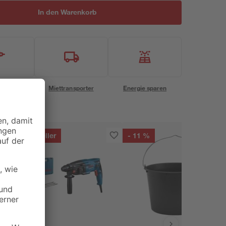
In den Warenkorb
eservice
Miettransporter
Energie sparen
Bestseller
- 11 %