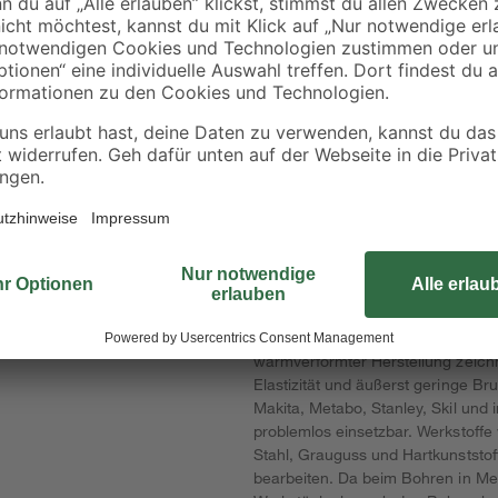
binderholz
Einhell
Latte sägerau 2000 x
Akku-Stichsäge 'TE-
20-
48 x 24 mm
JS 18/80 Li-Solo'
 mit
ohne Akku und
1
,
59
,
78
99
€
€
rät
Ladegerät
0,89 € / Meter
Der leistungsstarke HSS-R-Metall
hgefahr
Hochleistungsschnellstahl ist unive
warmverformter Herstellung zeich
Elastizität und äußerst geringe B
Makita, Metabo, Stanley, Skil und 
problemlos einsetzbar. Werkstoffe 
Stahl, Grauguss und Hartkunststof
bearbeiten. Da beim Bohren in Me