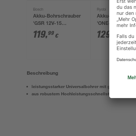
Bosch
Ryobi
Akku-Bohrschrauber
Akku-Starter-Set
'GSR 12V-15
'ONE+ HP RC181
Professional' mit 2
150X' 18 V 5,0 Ah
119
,
129
,
99
99
€
€
Akkus, Tasche und
Akku und Ladege
Zubehörset
Beschreibung
leistungsstarker Universalbohrer mit geringer Bruc
aus robustem Hochleistungsschnellstahl gefertigt