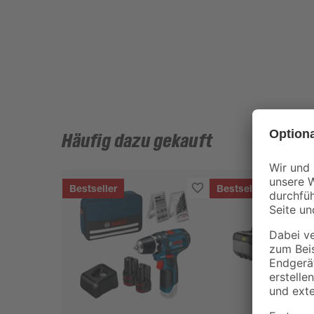
Häufig dazu gekauft
Bestseller
Bestseller