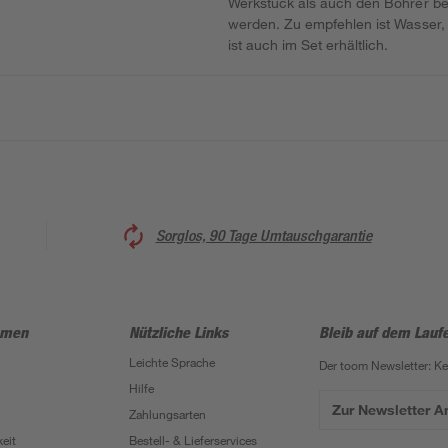
Werkstück als auch den Bohrer bes
werden. Zu empfehlen ist Wasser,
ist auch im Set erhältlich.
Sorglos, 90 Tage Umtauschgarantie
hmen
Nützliche Links
Bleib auf dem Lauf
Leichte Sprache
Der toom Newsletter: K
Hilfe
Zur Newsletter 
Zahlungsarten
eit
Bestell- & Lieferservices