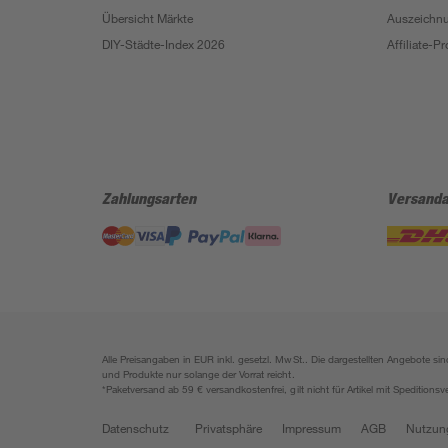
Übersicht Märkte
Auszeichn
DIY-Städte-Index 2026
Affiliate-
Zahlungsarten
Versanda
Alle Preisangaben in EUR inkl. gesetzl. MwSt.. Die dargestellten Angebote 
und Produkte nur solange der Vorrat reicht.
*Paketversand ab 59 € versandkostenfrei, gilt nicht für Artikel mit Speditionsv
Datenschutz
Privatsphäre
Impressum
AGB
Nutzun