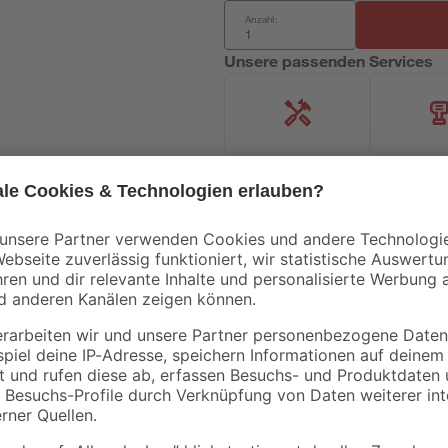
Anzahl:
Unsere passenden Services
Handwerksservice
Mietgerät
Mengenrabatt
Bestseller
Bestseller