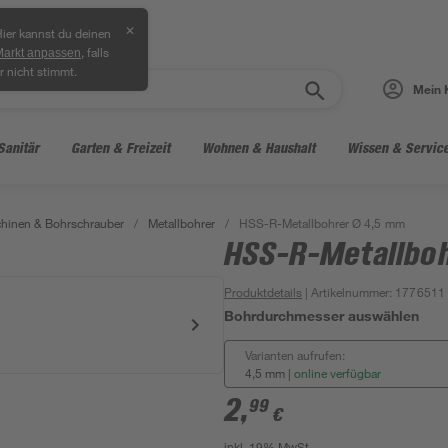
✕
ier kannst du deinen
, falls
Markt anpassen
r nicht stimmt.
Mein 
Sanitär
Garten & Freizeit
Wohnen & Haushalt
Wissen & Servic
hinen & Bohrschrauber
/
Metallbohrer
/
HSS-R-Metallbohrer Ø 4,5 mm
HSS-R-Metallboh
Produktdetails
| Artikelnummer
:
1776511
Bohrdurchmesser auswählen
Varianten aufrufen:
4,5 mm
|
online verfügbar
2
,
99
€