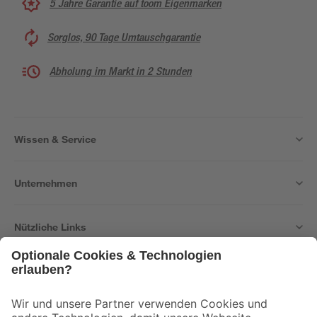
5 Jahre Garantie auf toom Eigenmarken
Sorglos, 90 Tage Umtauschgarantie
Abholung im Markt in 2 Stunden
Wissen & Service
Unternehmen
Nützliche Links
Bleib auf dem Laufenden mit unserem Newsletter
Der toom Newsletter: Keine Angebote und Aktionen mehr verpassen!