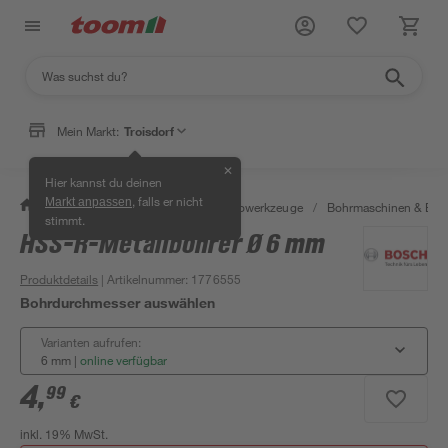
Mein Markt:
Troisdorf
✕
Hier kannst du deinen
, falls er nicht
Markt anpassen
/
Werkstatt & Maschinen
/
Elektrowerkzeuge
/
Bohrmaschinen & Boh
stimmt.
HSS-R-Metallbohrer Ø 6 mm
Produktdetails
| Artikelnummer
:
1776555
Bohrdurchmesser auswählen
Varianten aufrufen:
6 mm
|
online verfügbar
4
,
99
€
inkl. 19% MwSt.