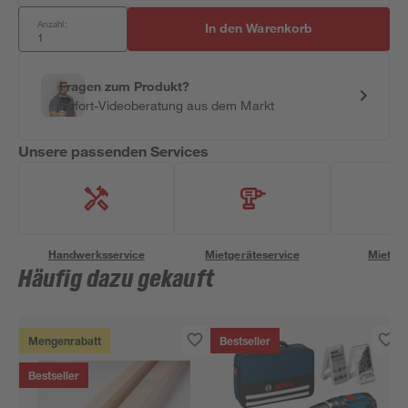
Anzahl:
In den Warenkorb
Fragen zum Produkt?
Sofort-Videoberatung aus dem Markt
Unsere passenden Services
Handwerksservice
Mietgeräteservice
Miettra
Häufig dazu gekauft
Mengenrabatt
Bestseller
Bestseller