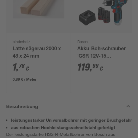
binderholz
Bosch
Latte sägerau 2000 x
Akku-Bohrschrauber
48 x 24 mm
'GSR 12V-15
Professional' mit 2
1
,
119
,
78
99
€
€
Akkus, Tasche und
Zubehörset
0,89 € / Meter
Beschreibung
leistungsstarker Universalbohrer mit geringer Bruchgefahr
aus robustem Hochleistungsschnellstahl gefertigt
Der leistungsstarke HSS-R-Metallbohrer von Bosch aus