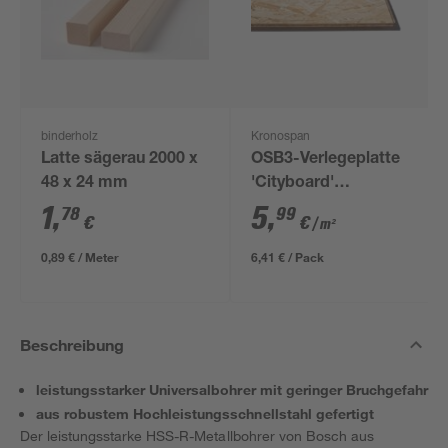
binderholz
Kronospan
Latte sägerau 2000 x
OSB3-Verlegeplatte
48 x 24 mm
'Cityboard'
ungeschliffen 1690 x
1
,
5
,
78
99
€
€
/ m²
634 x 12 mm
0,89 € / Meter
6,41 € / Pack
Beschreibung
leistungsstarker Universalbohrer mit geringer Bruchgefahr
aus robustem Hochleistungsschnellstahl gefertigt
Der leistungsstarke HSS-R-Metallbohrer von Bosch aus