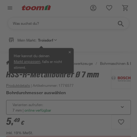
Mein Markt:
Troisdorf
✕
Hier kannst du deinen
, falls er nicht
Markt anpassen
/
Werkstatt & Maschinen
/
Elektrowerkzeuge
/
Bohrmaschinen & Boh
stimmt.
HSS-R-Metallbohrer Ø 7 mm
Produktdetails
| Artikelnummer
:
1776577
Bohrdurchmesser auswählen
Varianten aufrufen:
7 mm
|
online verfügbar
5
,
49
€
inkl. 19% MwSt.