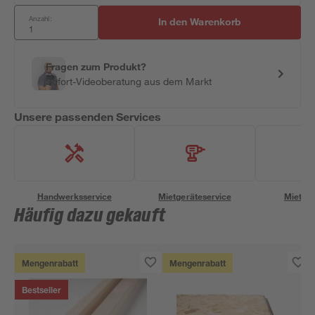
Anzahl:
In den Warenkorb
Fragen zum Produkt?
Sofort-Videoberatung aus dem Markt
Unsere passenden Services
Handwerksservice
Mietgeräteservice
Miettra
Häufig dazu gekauft
Mengenrabatt
Mengenrabatt
Bestseller