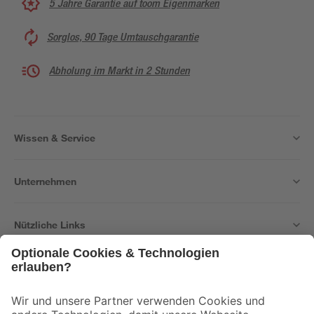
5 Jahre Garantie auf toom Eigenmarken
Sorglos, 90 Tage Umtauschgarantie
Abholung im Markt in 2 Stunden
Wissen & Service
Unternehmen
Nützliche Links
Bleib auf dem Laufenden mit unserem Newsletter
Der toom Newsletter: Keine Angebote und Aktionen mehr verpassen!