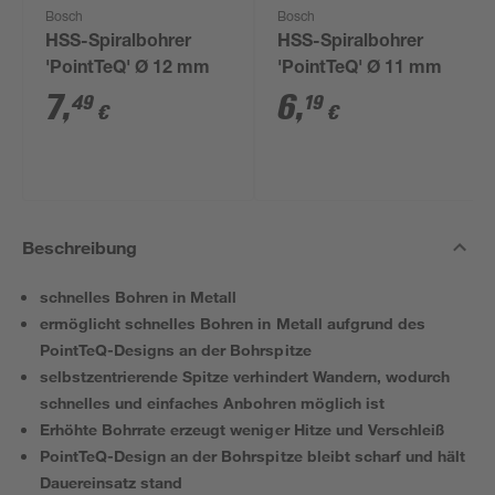
Bosch
Bosch
HSS-Spiralbohrer
HSS-Spiralbohrer
'PointTeQ' Ø 12 mm
'PointTeQ' Ø 11 mm
7
,
6
,
49
19
€
€
Beschreibung
schnelles Bohren in Metall
ermöglicht schnelles Bohren in Metall aufgrund des
PointTeQ-Designs an der Bohrspitze
selbstzentrierende Spitze verhindert Wandern, wodurch
schnelles und einfaches Anbohren möglich ist
Erhöhte Bohrrate erzeugt weniger Hitze und Verschleiß
PointTeQ-Design an der Bohrspitze bleibt scharf und hält
Dauereinsatz stand