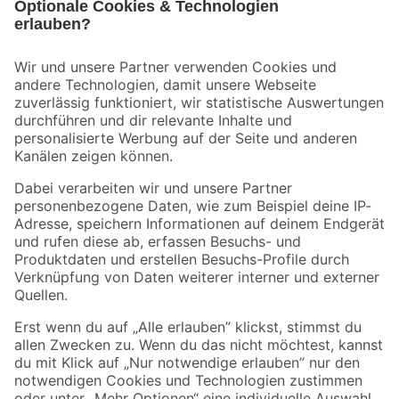
Bleib auf dem Laufenden mit unserem Newsletter
Der toom Newsletter: Keine Angebote und Aktionen mehr verpassen!
Zur Newsletter Anmeldung
Folge uns
Zahlungsarten
Versandarten
Sicher einkaufen
Jetzt die toom-App herunterladen