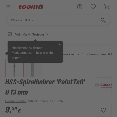
Mein Markt:
Troisdorf
✕
Hier kannst du deinen
, falls er nicht
Markt anpassen
/
Werkstatt & Maschinen
/
Elektrowerkzeuge
/
Bohrmaschinen & Boh
stimmt.
HSS-Spiralbohrer 'PointTeQ'
Ø 13 mm
Produktdetails
| Artikelnummer
:
1753596
9
,
39
€