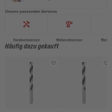
Unsere passenden Services
Handwerksservice
Mietgeräteservice
Miettra
Häufig dazu gekauft