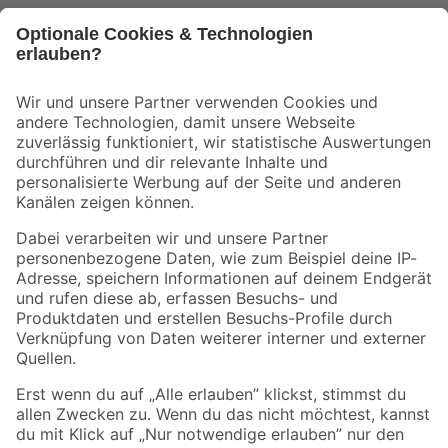
Bleib auf dem Laufenden mit unserem Newsletter
Der toom Newsletter: Keine Angebote und Aktionen mehr verpassen!
Zur Newsletter Anmeldung
Folge uns
Zahlungsarten
Versandarten
Sicher einkaufen
Jetzt die toom-App herunterladen