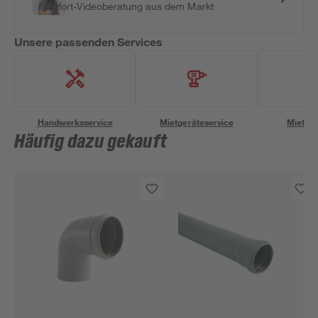
Sofort-Videoberatung aus dem Markt
Unsere passenden Services
Handwerksservice
Mietgeräteservice
Miettra
Häufig dazu gekauft