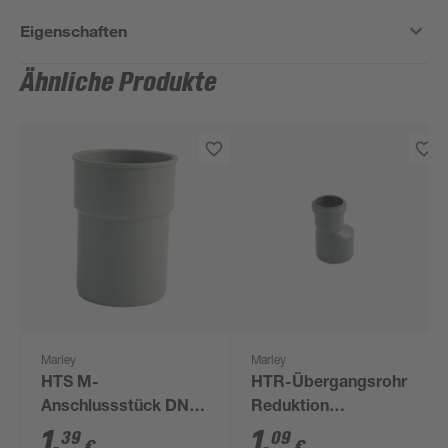
Eigenschaften
Ähnliche Produkte
Marley
Marley
HTS M-
HTR-Übergangsrohr
Anschlussstück DN
Reduktion
50/40
exzentrisch DN 50/40
1
,
1
,
39
09
€
€