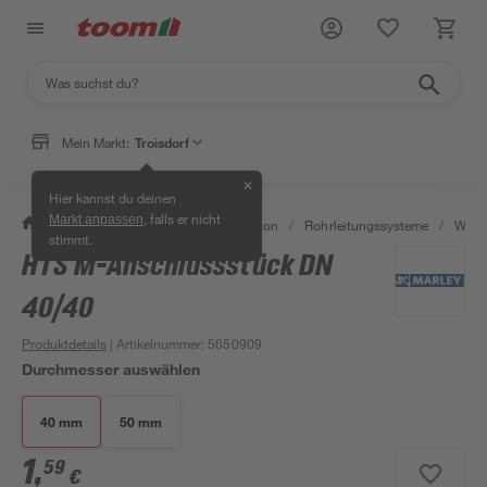
Mein Markt:
Troisdorf
✕
Hier kannst du deinen
, falls er nicht
Markt anpassen
/
Bad & Sanitär
/
Sanitärinstallation
/
Rohrleitungssysteme
/
Wasse
stimmt.
HTS M-Anschlussstück DN
40/40
Produktdetails
| Artikelnummer
:
5650909
Durchmesser auswählen
40 mm
50 mm
1
,
59
€