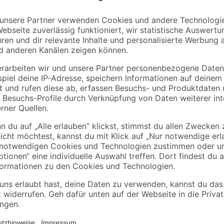
toom
Anfeuerholz 5 dm³
Grillanzünder 1 l
2
,
4
,
99
99
€
€
598,00 € / m³
4,99 € / Liter
Die farbenfrohe Hüpfburg mit Ruts
Kindern mit einem maximalen Höc
Lieferumfang enthaltenen Heringe 
Kleinen beim Herumtoben sicher. D
Ort transportiert werden kann, lä