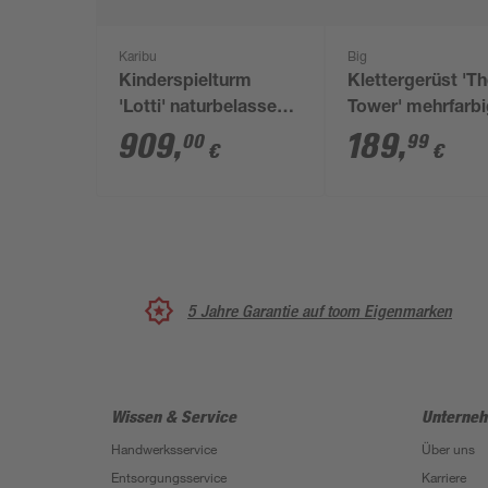
Karibu
Big
Kinderspielturm
Klettergerüst 'T
'Lotti' naturbelassene
Tower' mehrfarb
nordische Fichte 107
140 x 140 x 140 
909
,
189
,
00
99
€
€
x 291 x 107 cm
5 Jahre Garantie auf toom Eigenmarken
Wissen & Service
Unterne
Handwerksservice
Über uns
Entsorgungsservice
Karriere