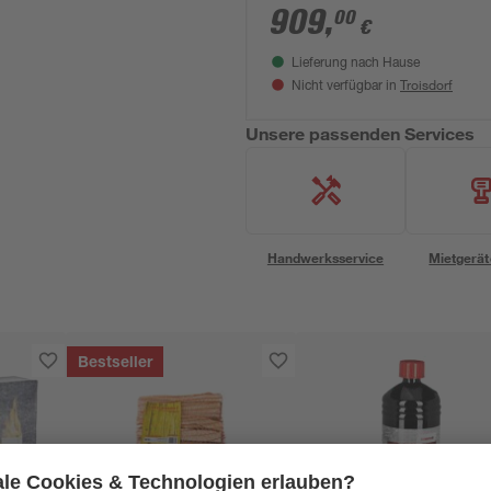
107 x 291 x 107 cm
909
,
00
€
Lieferung nach Hause
Troisdorf
Nicht verfügbar in
Unsere passenden Services
Handwerksservice
Mietgerät
Bestseller