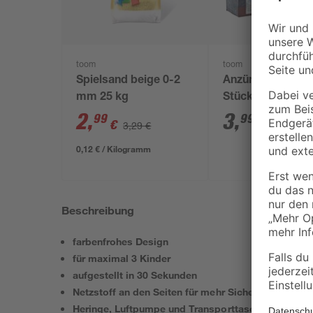
toom
toom
Spielsand beige 0-2
Anzündwürfel 64
mm 25 kg
Stück
2
,
3
,
99
99
€
€
3,29 €
0,12 € / Kilogramm
Beschreibung
farbenfrohes Design
für maximal 3 Kinder
aufgestellt in 30 Sekunden
Netzstoff an den Seiten für mehr Sicherheit
Heringe, Luftpumpe und Transporttasche inklusive