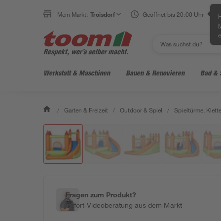
Mein Markt:
Troisdorf
Geöffnet bis 20:00 Uhr
H
e
Werkstatt & Maschinen
Bauen & Renovieren
Bad & 
/
Garten & Freizeit
/
Outdoor & Spiel
/
Spieltürme, Klett
Fragen zum Produkt?
Sofort-Videoberatung aus dem Markt