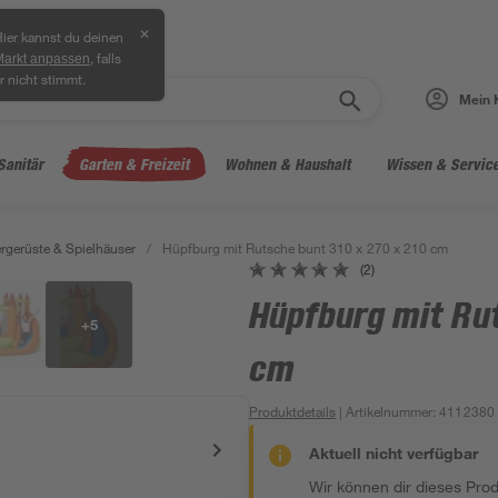
✕
ier kannst du deinen
, falls
Markt anpassen
r nicht stimmt.
Mein 
Sanitär
Garten & Freizeit
Wohnen & Haushalt
Wissen & Servic
ergerüste & Spielhäuser
/
Hüpfburg mit Rutsche bunt 310 x 270 x 210 cm
(2)
Hüpfburg mit Rut
+
5
cm
Produktdetails
| Artikelnummer
:
4112380
Aktuell nicht verfügbar
Wir können dir dieses Produ