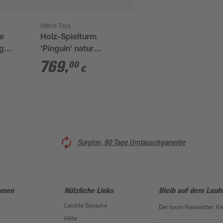
Wendi Toys
he
Holz-Spielturm
ig
'Pinguin' natur
cm
Rutsche,
769
,
00
€
Kletterwand, 2
Schaukeln und
Sandkasten 280 x 340
x 270 cm
Sorglos, 90 Tage Umtauschgarantie
hmen
Nützliche Links
Bleib auf dem Lauf
Leichte Sprache
Der toom Newsletter: K
Hilfe