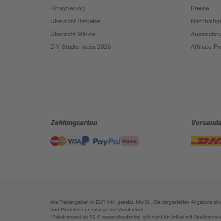
Finanzierung
Presse
Übersicht Ratgeber
Nachhaltigk
Übersicht Märkte
Auszeichn
DIY-Städte-Index 2026
Affiliate-
Zahlungsarten
Versanda
Alle Preisangaben in EUR inkl. gesetzl. MwSt.. Die dargestellten Angebote 
und Produkte nur solange der Vorrat reicht.
*Paketversand ab 59 € versandkostenfrei, gilt nicht für Artikel mit Speditionsv