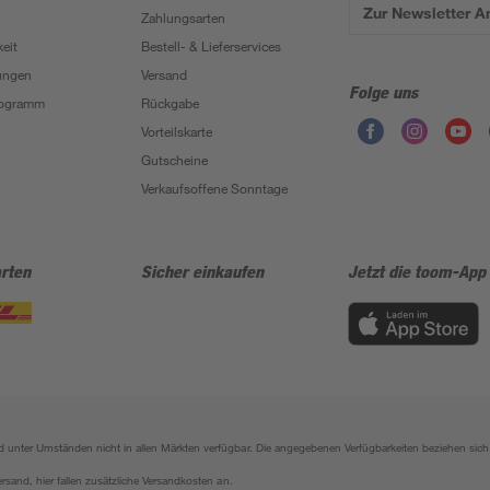
Zur Newsletter 
Zahlungsarten
eit
Bestell- & Lieferservices
ungen
Versand
Folge uns
Programm
Rückgabe
Vorteilskarte
Gutscheine
Verkaufsoffene Sonntage
rten
Sicher einkaufen
Jetzt die toom-App
sind unter Umständen nicht in allen Märkten verfügbar. Die angegebenen Verfügbarkeiten beziehen s
ersand, hier fallen zusätzliche Versandkosten an.