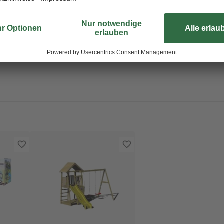
Garten oder auf dem nächsten Kin
Sekunden, denn die benötigte elek
Lieferumfang. Wir wünschen viel 