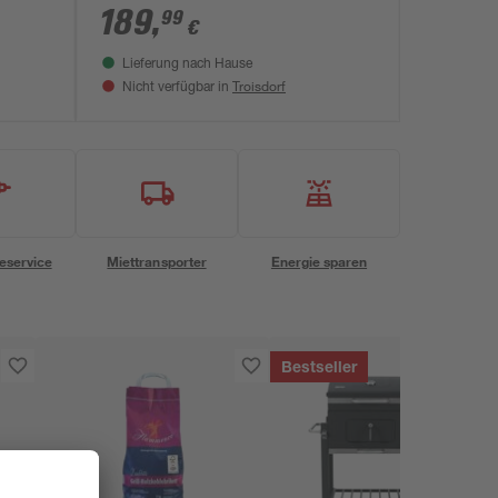
189
,
99
€
Lieferung nach Hause
Troisdorf
Nicht verfügbar in
eservice
Miettransporter
Energie sparen
Bestseller