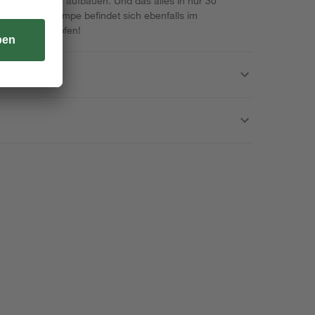
dergeburtstag aufbauen. Und das alles in nur 30
trische Luftpumpe befindet sich ebenfalls im
Spaß beim Hüpfen!