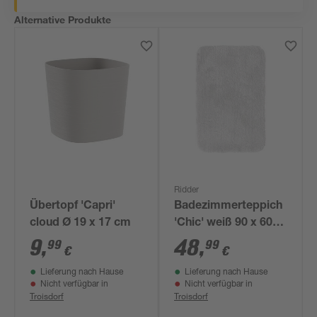
Alternative Produkte
Ridder
Übertopf 'Capri'
Badezimmerteppich
cloud Ø 19 x 17 cm
'Chic' weiß 90 x 60
cm
9
,
48
,
99
99
€
€
Lieferung nach Hause
Lieferung nach Hause
Nicht verfügbar in
Nicht verfügbar in
Troisdorf
Troisdorf