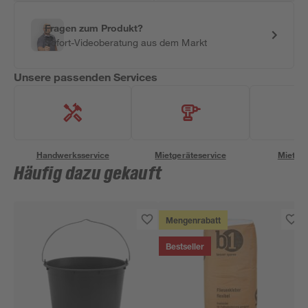
Fragen zum Produkt?
Sofort-Videoberatung aus dem Markt
Unsere passenden Services
Handwerksservice
Mietgeräteservice
Miettra
Häufig dazu gekauft
Mengenrabatt
Bestseller