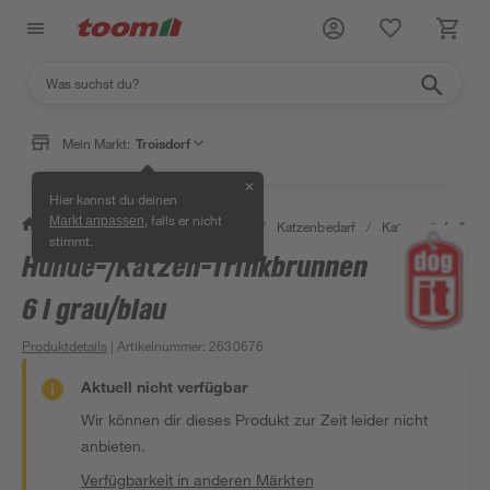
Mein Markt:
Troisdorf
✕
Hier kannst du deinen
, falls er nicht
Markt anpassen
/
Garten & Freizeit
/
Tierbedarf
/
Katzenbedarf
/
Katzennäpfe & -tr
stimmt.
Hunde-/Katzen-Trinkbrunnen
6 l grau/blau
Produktdetails
| Artikelnummer
:
2630676
Aktuell nicht verfügbar
Wir können dir dieses Produkt zur Zeit leider nicht
anbieten.
Verfügbarkeit in anderen Märkten