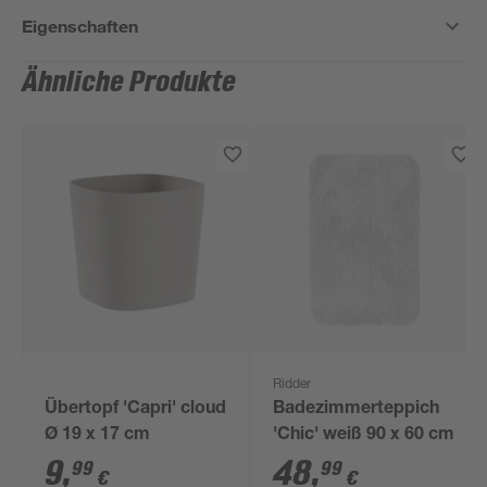
Eigenschaften
Ähnliche Produkte
Ridder
Übertopf 'Capri' cloud
Badezimmerteppich
Ø 19 x 17 cm
'Chic' weiß 90 x 60 cm
9
,
48
,
99
99
€
€