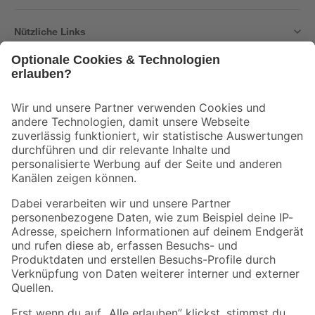
Nützliche Links
Bleib auf dem Laufenden mit unserem Newsletter
Der toom Newsletter: Keine Angebote und Aktionen mehr verpassen!
Zur Newsletter Anmeldung
Folge uns
Zahlungsarten
Versandarten
Sicher einkaufen