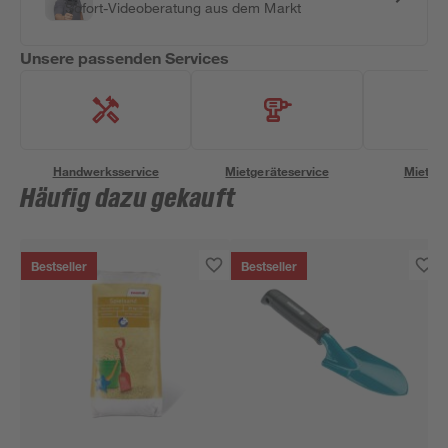
Sofort-Videoberatung aus dem Markt
Unsere passenden Services
Handwerksservice
Mietgeräteservice
Miettra
Häufig dazu gekauft
Bestseller
Bestseller