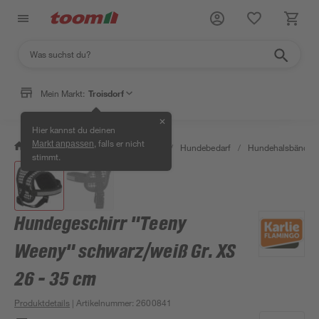
Mein Markt:
Troisdorf
✕
Hier kannst du deinen
, falls er nicht
Markt anpassen
/
Garten & Freizeit
/
Tierbedarf
/
Hundebedarf
/
Hundehalsbänder &
stimmt.
Hundegeschirr "Teeny
Weeny" schwarz/weiß Gr. XS
26 - 35 cm
Produktdetails
| Artikelnummer
:
2600841