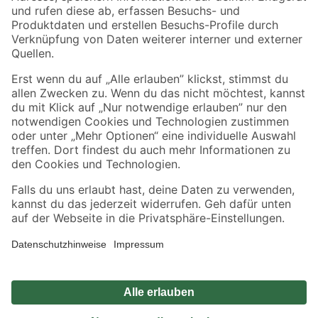
Zahlungsarten
Versandarten
Sicher einkaufen
Jetzt die toom-App herunterladen
Alle Preisangaben in EUR inkl. gesetzl. MwSt.. Die dargestellten Angebote sind unter
Umständen nicht in allen Märkten verfügbar. Die angegebenen Verfügbarkeiten beziehen
sich auf den unter "Mein Markt" ausgewählten toom Baumarkt. Alle Angebote und
Produkte nur solange der Vorrat reicht.
*Paketversand ab 59 € versandkostenfrei, gilt nicht für Artikel mit Speditionsversand, hier
fallen zusätzliche Versandkosten an.
Datenschutz
Privatsphäre
Impressum
AGB
Nutzungsbedingungen
Widerrufsrecht
Vertrag widerrufen