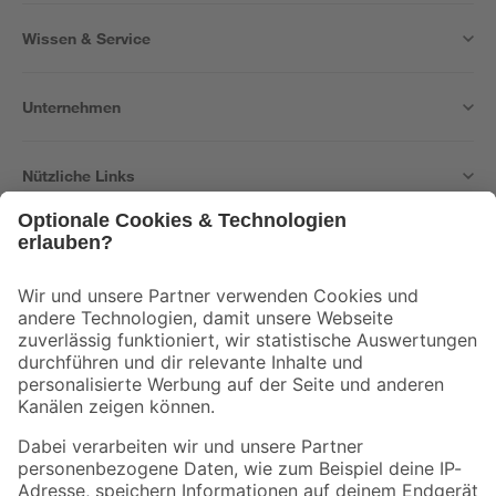
Wissen & Service
Unternehmen
Nützliche Links
Bleib auf dem Laufenden mit unserem Newsletter
Der toom Newsletter: Keine Angebote und Aktionen mehr verpassen!
Zur Newsletter Anmeldung
Folge uns