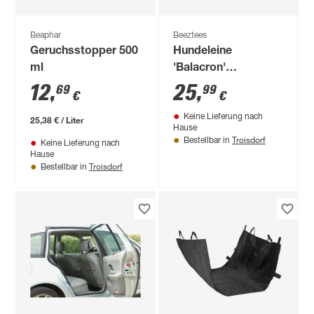
Beaphar
Beeztees
Geruchsstopper 500
Hundeleine
ml
'Balacron'
Kunstleder braun
12
,
25
,
69
99
€
€
180 x 2 cm
Keine Lieferung nach
25,38 € / Liter
Hause
Troisdorf
Bestellbar in
Keine Lieferung nach
Hause
Troisdorf
Bestellbar in