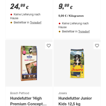
Größe M max. 25 kg
kg
24
,
9
,
99
99
€
€
5 m
Keine Lieferung nach
9,99 € / Kilogramm
Hause
Troisdorf
Bestellbar in
Keine Lieferung nach
Hause
Troisdorf
Bestellbar in
Bosch Petfood
Josera
Hundefutter 'High
Hundefutter Junior
Premium Concept'
Kids 12,5 kg