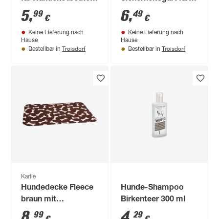
"Easy Bag Holder"
Hundegeschirr
5
,
6
,
99
49
€
€
schwarz/blau
schwarz 70 x 2 cm
Keine Lieferung nach
Keine Lieferung nach
Hause
Hause
Troisdorf
Troisdorf
Bestellbar in
Bestellbar in
Karlie
Hundedecke Fleece
Hunde-Shampoo
braun mit
Birkenteer 300 ml
Knochenmotiv 100 x
8
,
4
,
99
29