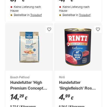
€
€
70 cm
Keine Lieferung nach
Keine Lieferung nach
Hause
Hause
Troisdorf
Troisdorf
Bestellbar in
Bestellbar in
Bosch Petfood
Rinti
Hundefutter 'High
Hundefutter
Premium Concept
'Singlefleisch' Ross
Soft/Plus' Soft
Pur 800 g
14
,
4
,
29
99
€
€
Junior Hühnchen 2,5
kg
5,72 € / Kilogramm
6,24 € / Kilogramm