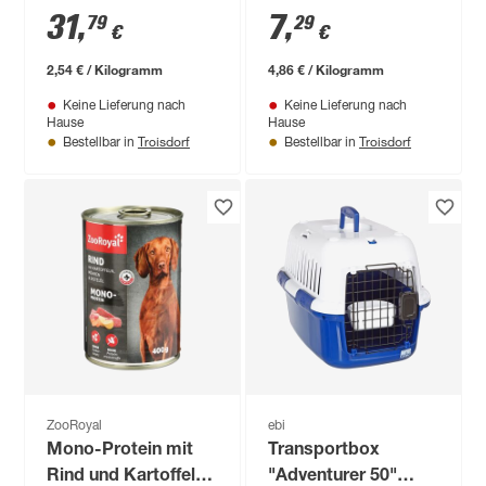
Senior 12,5 kg
1,5 kg
31
,
7
,
79
29
€
€
2,54 € / Kilogramm
4,86 € / Kilogramm
Keine Lieferung nach
Keine Lieferung nach
Hause
Hause
Troisdorf
Troisdorf
Bestellbar in
Bestellbar in
ZooRoyal
ebi
Mono-Protein mit
Transportbox
Rind und Kartoffeln
"Adventurer 50"