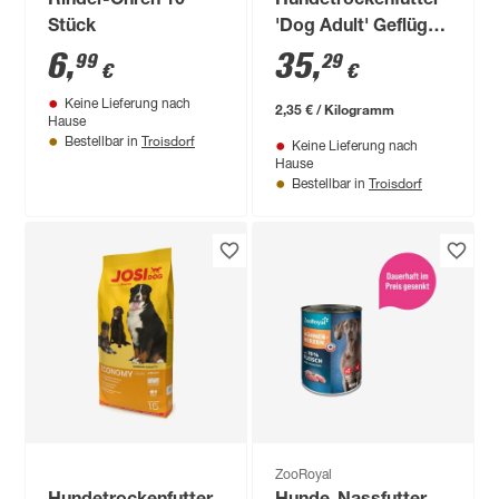
Rinder-Ohren 10
Hundetrockenfutter
Stück
'Dog Adult' Geflügel
und Hirse 15 kg
6
,
35
,
99
29
€
€
Keine Lieferung nach
2,35 € / Kilogramm
Hause
Troisdorf
Bestellbar in
Keine Lieferung nach
Hause
Troisdorf
Bestellbar in
ZooRoyal