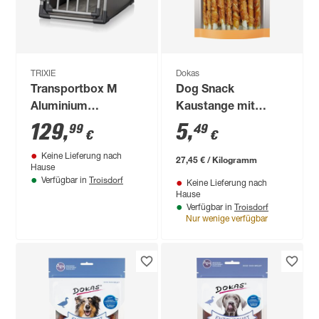
TRIXIE
Dokas
Transportbox M
Dog Snack
Aluminium
Kaustange mit
graphitfarben 55 x
Hühnerbrustfilet 200
129
,
5
,
99
49
€
€
61 x 74 cm
g
Keine Lieferung nach
27,45 € / Kilogramm
Hause
Troisdorf
Verfügbar in
Keine Lieferung nach
Hause
Troisdorf
Verfügbar in
Nur wenige verfügbar