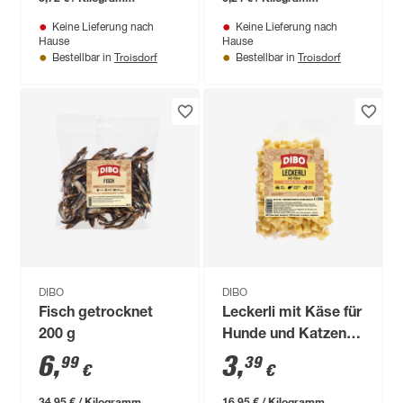
Keine Lieferung nach
Keine Lieferung nach
Hause
Hause
Troisdorf
Troisdorf
Bestellbar in
Bestellbar in
DIBO
DIBO
Fisch getrocknet
Leckerli mit Käse für
200 g
Hunde und Katzen
200 g
6
,
3
,
99
39
€
€
34,95 € / Kilogramm
16,95 € / Kilogramm