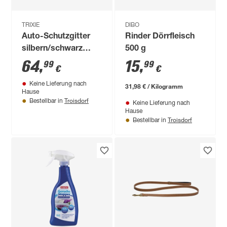
TRIXIE
DIBO
Auto-Schutzgitter
Rinder Dörrfleisch
silbern/schwarz
500 g
größenverstellbar
64
,
15
,
99
99
€
€
Keine Lieferung nach
31,98 € / Kilogramm
Hause
Troisdorf
Bestellbar in
Keine Lieferung nach
Hause
Troisdorf
Bestellbar in