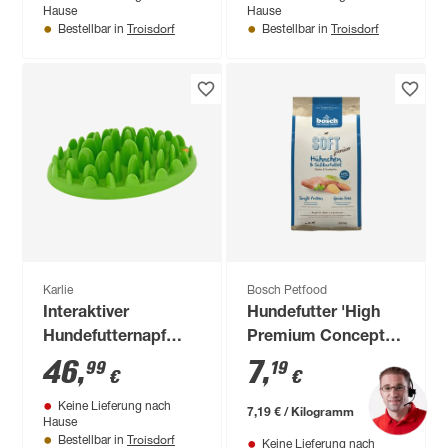
Hause
Hause
Troisdorf
Troisdorf
Bestellbar in
Bestellbar in
Karlie
Bosch Petfood
Interaktiver
Hundefutter 'High
Hundefutternapf
Premium Concept
'Northmate'
Soft/Plus' Soft
46
,
7
,
99
19
€
€
Hartplastik grün 40 x
Junior Hühnchen 1
Keine Lieferung nach
30 x 10 cm
kg
7,19 € / Kilogramm
Hause
Troisdorf
Bestellbar in
Keine Lieferung nach