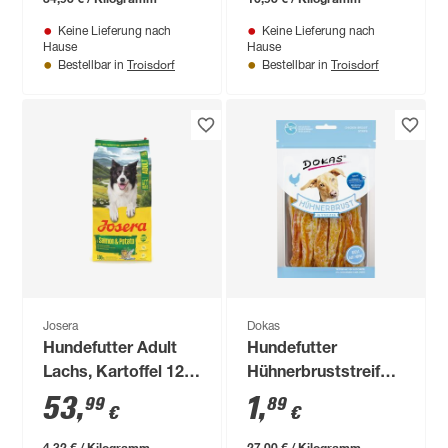
Keine Lieferung nach
Keine Lieferung nach
Hause
Hause
Troisdorf
Troisdorf
Bestellbar in
Bestellbar in
Josera
Dokas
Hundefutter Adult
Hundefutter
Lachs, Kartoffel 12,5
Hühnerbruststreifen
kg
70 g
53
,
1
,
99
89
€
€
4,32 € / Kilogramm
27,00 € / Kilogramm