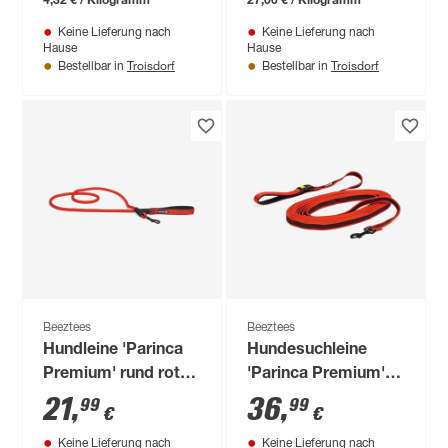
Keine Lieferung nach
Keine Lieferung nach
Hause
Hause
Troisdorf
Troisdorf
Bestellbar in
Bestellbar in
Beeztees
Beeztees
Hundleine 'Parinca
Hundesuchleine
Premium' rund rot
'Parinca Premium'
180 x 1,2 cm
rot mit
21
,
36
,
99
99
€
€
Handschlaufe 10 m
Keine Lieferung nach
Keine Lieferung nach