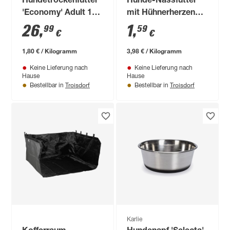
Hundetrockenfutter
Hunde-Nassfutter
'Economy' Adult 15
mit Hühnerherzen
kg
400 g
26
,
1
,
99
59
€
€
1,80 € / Kilogramm
3,98 € / Kilogramm
Keine Lieferung nach
Keine Lieferung nach
Hause
Hause
Troisdorf
Troisdorf
Bestellbar in
Bestellbar in
Karlie