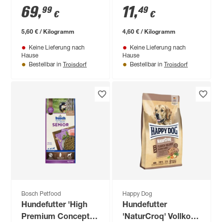
Ente 12,5 kg
69
,
11
,
99
49
€
€
5,60 € / Kilogramm
4,60 € / Kilogramm
Keine Lieferung nach
Keine Lieferung nach
Hause
Hause
Troisdorf
Troisdorf
Bestellbar in
Bestellbar in
Bosch Petfood
Happy Dog
Hundefutter 'High
Hundefutter
Premium Concept'
'NaturCroq' Vollkost