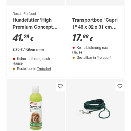
Bosch Petfood
Hundefutter 'High
Transportbox "Capri
Premium Concept'
1" 48 x 32 x 31 cm
Maxi Junior 15 kg
grau
41
,
17
,
29
99
€
€
Keine Lieferung nach
2,75 € / Kilogramm
Hause
Troisdorf
Bestellbar in
Keine Lieferung nach
Hause
Troisdorf
Bestellbar in