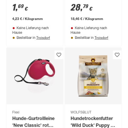
400 g
Basic Edition 49 x 32
1
,
28
,
69
79
€
€
x 32 cm
navyblau/weiß
4,23 € / Kilogramm
18,46 € / Kilogramm
Keine Lieferung nach
Keine Lieferung nach
Hause
Hause
Troisdorf
Troisdorf
Bestellbar in
Bestellbar in
Flexi
WOLFSBLUT
Hunde-Gurtrollleine
Hundetrockenfutter
'New Classic' rot
'Wild Duck' Puppy 1