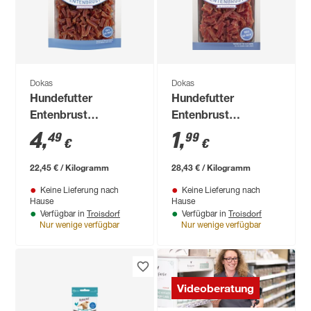
Dokas
Dokas
Hundefutter
Hundefutter
Entenbrust
Entenbrust
Stückchen 200 g
Stückchen 70 g
4
,
1
,
49
99
€
€
22,45 € / Kilogramm
28,43 € / Kilogramm
Keine Lieferung nach
Keine Lieferung nach
Hause
Hause
Troisdorf
Troisdorf
Verfügbar in
Verfügbar in
Nur wenige verfügbar
Nur wenige verfügbar
Videoberatung