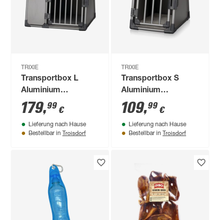
TRIXIE
TRIXIE
Transportbox L
Transportbox S
Aluminium
Aluminium
graphitfarben 92 x
graphitfarben 48 x
179
,
109
,
99
99
€
€
64 x 78 cm
56 x 61 cm
Lieferung nach Hause
Lieferung nach Hause
Troisdorf
Troisdorf
Bestellbar in
Bestellbar in