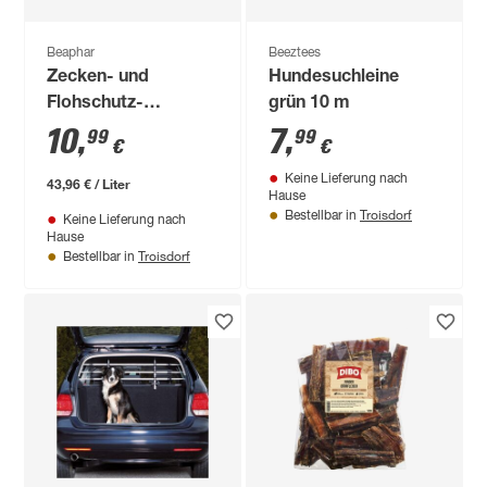
Beaphar
Beeztees
Zecken- und
Hundesuchleine
Flohschutz-
grün 10 m
Shampoo 250 ml
10
,
7
,
99
99
€
€
Keine Lieferung nach
43,96 € / Liter
Hause
Troisdorf
Bestellbar in
Keine Lieferung nach
Hause
Troisdorf
Bestellbar in