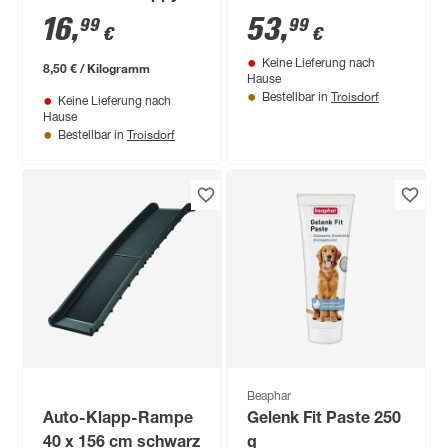
Ente 2 kg
schwarz/neongelb
16
,
53
,
99
99
€
€
Größe L max. 50 kg
Keine Lieferung nach
8 m
8,50 € / Kilogramm
Hause
Troisdorf
Bestellbar in
Keine Lieferung nach
Hause
Troisdorf
Bestellbar in
Beaphar
Auto-Klapp-Rampe
Gelenk Fit Paste 250
40 x 156 cm schwarz
g