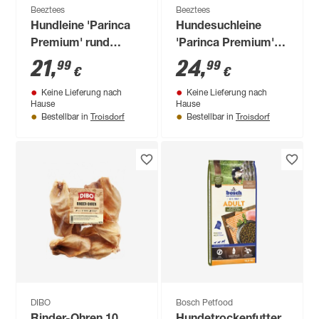
Beeztees
Beeztees
Hundleine 'Parinca
Hundesuchleine
Premium' rund
'Parinca Premium'
schwarz 180 x 1,2
rot mit
21
,
24
,
99
99
€
€
cm
Handschlaufe 5 m
Keine Lieferung nach
Keine Lieferung nach
Hause
Hause
Troisdorf
Troisdorf
Bestellbar in
Bestellbar in
DIBO
Bosch Petfood