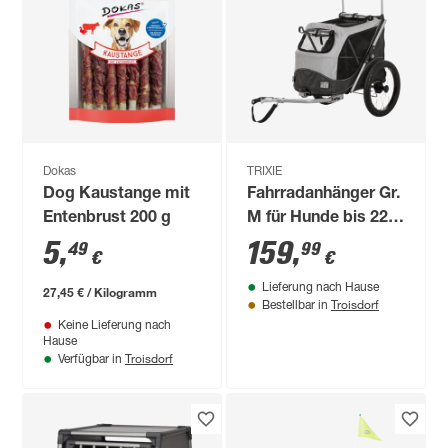
Dokas
TRIXIE
Dog Kaustange mit
Fahrradanhänger Gr.
Entenbrust 200 g
M für Hunde bis 22
kg faltbar
5
,
159
,
49
99
€
€
grau/schwarz 63 ×
Lieferung nach Hause
95/132 × 90 cm
27,45 € / Kilogramm
Troisdorf
Bestellbar in
Keine Lieferung nach
Hause
Troisdorf
Verfügbar in