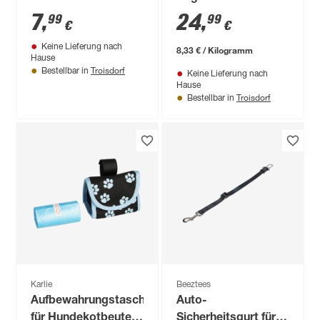
Adult' 3 kg
7
,
24
,
99
99
€
€
Keine Lieferung nach
8,33 € / Kilogramm
Hause
Troisdorf
Bestellbar in
Keine Lieferung nach
Hause
Troisdorf
Bestellbar in
Karlie
Beeztees
Aufbewahrungstasche
Auto-
für Hundekotbeutel
Sicherheitsgurt für