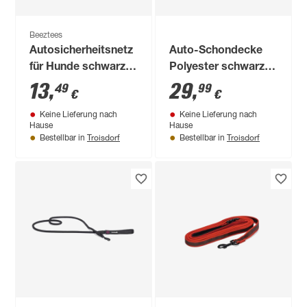
Beeztees
Autosicherheitsnetz
Auto-Schondecke
für Hunde schwarz
Polyester schwarz
86 x 64 cm
160 x 145 cm
13
,
29
,
49
99
€
€
Keine Lieferung nach
Keine Lieferung nach
Hause
Hause
Troisdorf
Troisdorf
Bestellbar in
Bestellbar in