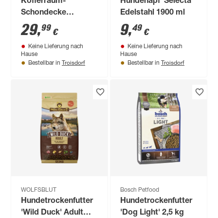
Kofferraum-
Hundenapf 'Selecta'
Schondecke
Edelstahl 1900 ml
Polyester schwarz
29
,
9
,
99
49
€
€
230 x 170 cm
Keine Lieferung nach
Keine Lieferung nach
Hause
Hause
Troisdorf
Troisdorf
Bestellbar in
Bestellbar in
WOLFSBLUT
Bosch Petfood
Hundetrockenfutter
Hundetrockenfutter
'Wild Duck' Adult
'Dog Light' 2,5 kg