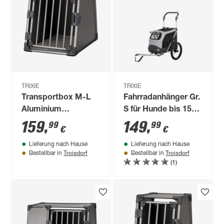
TRIXIE
TRIXIE
Transportbox M-L
Fahrradanhänger Gr.
Aluminium
S für Hunde bis 15
graphitfarben 61 x
kg faltbar
159
,
149
,
99
99
€
€
65 x 86 cm
grau/schwarz 58 ×
Lieferung nach Hause
Lieferung nach Hause
74/114 × 93 cm
Troisdorf
Troisdorf
Bestellbar in
Bestellbar in
(1)