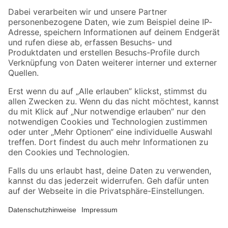
Zahlungsarten
Versandarten
Sicher einkaufen
Jetzt die toom-App herunterladen
Alle Preisangaben in EUR inkl. gesetzl. MwSt.. Die dargestellten Angebote sind unter
Umständen nicht in allen Märkten verfügbar. Die angegebenen Verfügbarkeiten beziehen
sich auf den unter "Mein Markt" ausgewählten toom Baumarkt. Alle Angebote und
Produkte nur solange der Vorrat reicht.
*Paketversand ab 59 € versandkostenfrei, gilt nicht für Artikel mit Speditionsversand, hier
fallen zusätzliche Versandkosten an.