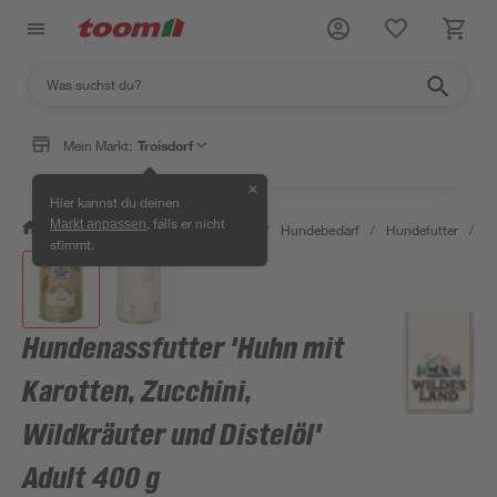
Mein Markt:
Troisdorf
✕
Hier kannst du deinen
, falls er nicht
Markt anpassen
/
Garten & Freizeit
/
Tierbedarf
/
Hundebedarf
/
Hundefutter
/
Hu
stimmt.
Hundenassfutter 'Huhn mit
Karotten, Zucchini,
Wildkräuter und Distelöl'
Adult 400 g