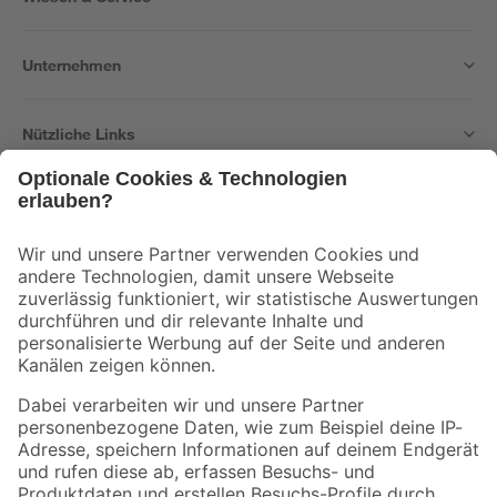
Unternehmen
Nützliche Links
Bleib auf dem Laufenden mit unserem Newsletter
Der toom Newsletter: Keine Angebote und Aktionen mehr verpassen!
Zur Newsletter Anmeldung
Folge uns
Zahlungsarten
Versandarten