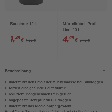
Baueimer 12 l
Mörtelkübel 'Profi
Line' 40 l
1
,
4
,
49
99
€
€
1,69 €
5,49 €
Beschreibung
unterstützt den Erhalt der Muskelmasse bei Bulldoggen
fördert eine gesunde Hautstruktur
reduziert unangenehmen Stuhlgeruch
angepasste Rezeptur für Bulldoggen
unterstützt das ideale Körpergewicht
Royal Canin 'French Bulldog Adult' ist auf die Bedürfnisse