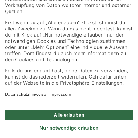
Sicher einkaufen
Jetzt die toom-App herunterladen
Alle Preisangaben in EUR inkl. gesetzl. MwSt.. Die dargestellten Angebote sind unter
Umständen nicht in allen Märkten verfügbar. Die angegebenen Verfügbarkeiten beziehen
sich auf den unter "Mein Markt" ausgewählten toom Baumarkt. Alle Angebote und
Produkte nur solange der Vorrat reicht.
*Paketversand ab 59 € versandkostenfrei, gilt nicht für Artikel mit Speditionsversand, hier
fallen zusätzliche Versandkosten an.
Datenschutz
Privatsphäre
Impressum
AGB
Nutzungsbedingungen
Widerrufsrecht
Vertrag widerrufen
Barrierefreiheit