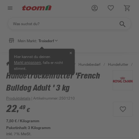
Mein Markt:
Troisdorf
✕
Hier kannst du deinen
, falls er nicht
Markt anpassen
/
Garten & Freizeit
/
Tierbedarf
/
Hundebedarf
/
Hundefutter
/
Hu
stimmt.
Hundetrockenfutter 'French
Bulldog Adult ' 3 kg
Produktdetails
| Artikelnummer
:
2501210
22
,
49
€
7,50 € / Kilogramm
Paketinhalt:
3 Kilogramm
inkl. 7% MwSt.