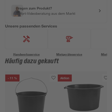
Fragen zum Produkt?
Sofort-Videoberatung aus dem Markt
Unsere passenden Services
Handwerksservice
Mietgeräteservice
Miettra
Häufig dazu gekauft
- 11 %
Aktion