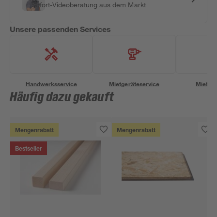
Sofort-Videoberatung aus dem Markt
Unsere passenden Services
Handwerksservice
Mietgeräteservice
Miettra
Häufig dazu gekauft
Mengenrabatt
Mengenrabatt
Bestseller