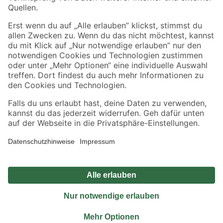
Sicher einkaufen
Jetzt die toom-App herunterladen
Alle Preisangaben in EUR inkl. gesetzl. MwSt.. Die dargestellten Angebote sind unter
Umständen nicht in allen Märkten verfügbar. Die angegebenen Verfügbarkeiten beziehen
sich auf den unter "Mein Markt" ausgewählten toom Baumarkt. Alle Angebote und
Produkte nur solange der Vorrat reicht.
*Paketversand ab 59 € versandkostenfrei, gilt nicht für Artikel mit Speditionsversand, hier
fallen zusätzliche Versandkosten an.
Datenschutz
Privatsphäre
Impressum
AGB
Nutzungsbedingungen
Widerrufsrecht
Vertrag widerrufen
Barrierefreiheit
© 2026 toom Baumarkt GmbH