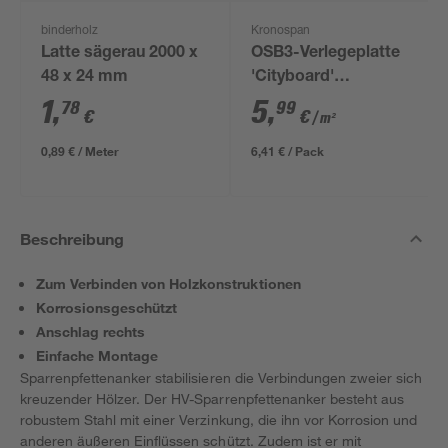
binderholz
Kronospan
Latte sägerau 2000 x
OSB3-Verlegeplatte
48 x 24 mm
'Cityboard'
ungeschliffen 1690 x
1
,
5
,
78
99
€
€
/ m²
634 x 12 mm
0,89 € / Meter
6,41 € / Pack
Beschreibung
Zum Verbinden von Holzkonstruktionen
Korrosionsgeschützt
Anschlag rechts
Einfache Montage
Sparrenpfettenanker stabilisieren die Verbindungen zweier sich
kreuzender Hölzer. Der HV-Sparrenpfettenanker besteht aus
robustem Stahl mit einer Verzinkung, die ihn vor Korrosion und
anderen äußeren Einflüssen schützt. Zudem ist er mit