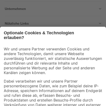
Unternehmen
Nützliche Links
Bleib auf dem Laufenden mit unserem Newsletter
Der toom Newsletter: Keine Angebote und Aktionen mehr verpassen!
Zur Newsletter Anmeldung
Folge uns
Zahlungsarten
Versandarten