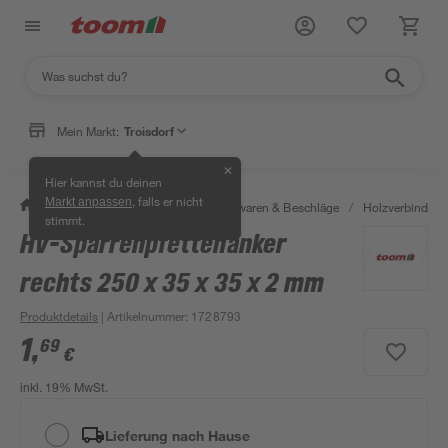
Mein Markt:
Troisdorf
✕
Hier kannst du deinen
, falls er nicht
Markt anpassen
/
Werkstatt & Maschinen
/
Eisenwaren & Beschläge
/
Holzverbinder 
stimmt.
HV-Sparrenpfettenanker
rechts 250 x 35 x 35 x 2 mm
Produktdetails
| Artikelnummer
:
1728793
1
,
69
€
inkl. 19% MwSt.
Lieferung nach Hause