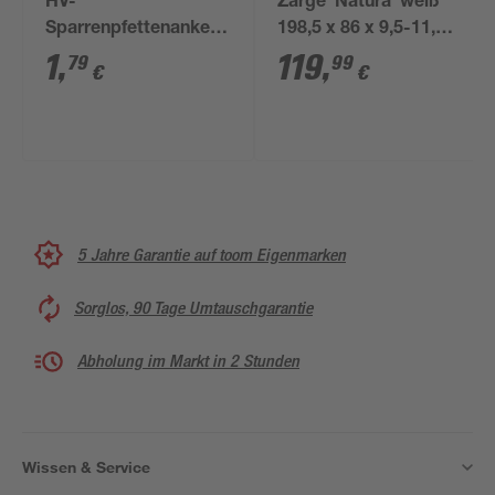
HV-
Zarge 'Natura' weiß
Sparrenpfettenanker
198,5 x 86 x 9,5-11,5
rechts 250 x 35 x 35 x
cm, Linksanschlag
1
,
119
,
79
99
€
€
2 mm
5 Jahre Garantie auf toom Eigenmarken
Sorglos, 90 Tage Umtauschgarantie
Abholung im Markt in 2 Stunden
Wissen & Service